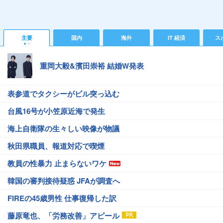
主要
国内
海外
IT 経済
ス
重岡大毅&濱田崇裕 結婚W発表
表参道でタクシーがビル突っ込む
台風16号が小笠原近海で発生
海上自衛隊の生々しい映像が物議
秋田県職員、報道対応で喫煙
教員の性暴力 止まらないワケ
韓国の審判接待疑惑 JFAが調査へ
FIREの45歳男性 仕事復帰した訳
藤原竜也、「労務改善」アピール