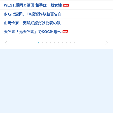
WEST.重岡と濱田 相手は一般女性
さらば森田、FX投資詐欺被害告白
山崎怜奈、突然妊娠だけ公表の訳
天竺鼠「元天竺鼠」でKOC出場へ