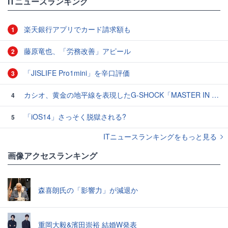
ITニュースランキング
楽天銀行アプリでカード請求額も
1
藤原竜也、「労務改善」アピール
2
「JISLIFE Pro1mini」を辛口評価
3
カシオ、黄金の地平線を表現したG-SHOCK「MASTER IN HORIZON GOLD」3モデル
4
「iOS14」さっそく脱獄される?
5
ITニュースランキングをもっと見る
画像アクセスランキング
森喜朗氏の「影響力」が減退か
重岡大毅&濱田崇裕 結婚W発表