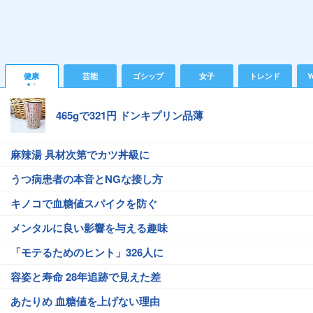
健康
芸能
ゴシップ
女子
トレンド
Y
465gで321円 ドンキプリン品薄
麻辣湯 具材次第でカツ丼級に
うつ病患者の本音とNGな接し方
キノコで血糖値スパイクを防ぐ
メンタルに良い影響を与える趣味
「モテるためのヒント」326人に
容姿と寿命 28年追跡で見えた差
あたりめ 血糖値を上げない理由