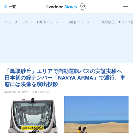
一覧
>
>
>
「鳥取砂丘」エリアで自
ニューストップ
IT 経済ニュース
IT総合ニュース
「鳥取砂丘」エリアで自動運転バスの実証実験へ
日本初の緑ナンバー「NAVYA ARMA」で運行、車
窓には映像を演出投影
2022年1月24日 11時8分
写真：ロボスタ