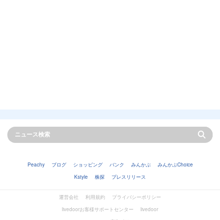
Peachy
ブログ
ショッピング
バンク
みんかぶ
みんかぶChoice
Kstyle
株探
プレスリリース
運営会社
利用規約
プライバシーポリシー
livedoorお客様サポートセンター
livedoor