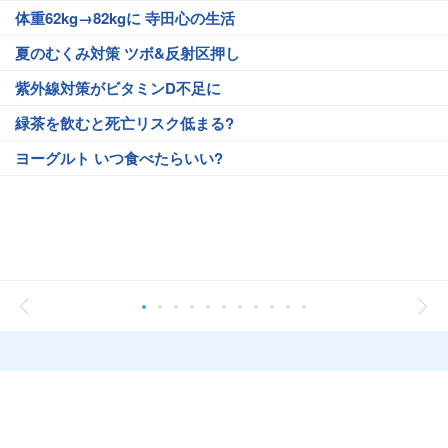
体重62kg→82kgに 寺田心の生活
夏のむくみ対策 ツボ&反射区押し
紫外線対策がビタミンD不足に
緑茶を飲むと死亡リスク低まる?
ヨーグルト いつ食べたらいい?