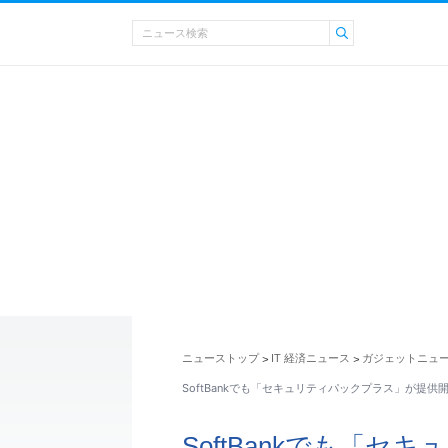
ニューストップ
IT 経済ニュース
ガジェットニュ
>
>
SoftBankでも「セキュリティパックプラス」が提供開始
SoftBankでも「