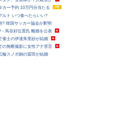
タカー予約 10万円分当たる
グルト いつ食べたらいい?
待? 韓国サッカー協会が釈明
P・蔦谷好位置氏 離婚を公表
で雀士の伊達朱里紗が結婚
での無断撮影に女性アナ苦言
五輪スノボ銅の冨田が結婚