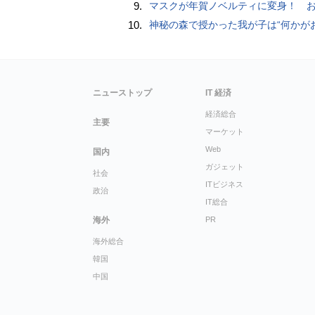
9.
マスクが年賀ノベルティに変身！ お正月特別パッケージの注文受
10.
神秘の森で授かった我が子は“何かがおかしい”『ナイトボーン -夜哭-』本編映像解禁 母の絶叫顔うちわが全国の劇場に［
ニューストップ
IT 経済
経済総合
主要
マーケット
Web
国内
ガジェット
社会
ITビジネス
政治
IT総合
海外
PR
海外総合
韓国
中国