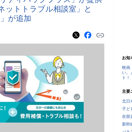
では「ネットトラブル相談室」と
」が追加
お知
映画
い。
ト！
主要
北日
子ど
在留
新幹
パキ