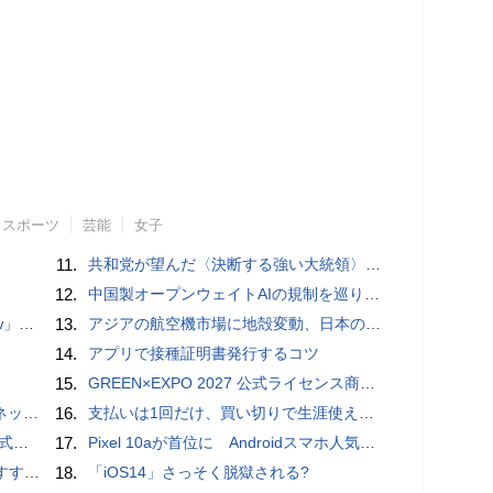
スポーツ
芸能
女子
11.
共和党が望んだ〈決断する強い大統領〉が統治するアメリカの到来──「アメリカン・ドッペルゲンガー」by 池田純一#14
12.
中国製オープンウェイトAIの規制を巡り、シリコンバレーで意見が二分
言われる？
13.
アジアの航空機市場に地殻変動、日本のサプライヤーに影響も
14.
アプリで接種証明書発行するコツ
15.
GREEN×EXPO 2027 公式ライセンス商品！初の「トゥンクトゥンク」公式LINEスタンプ、販売開始
秋の陣】
16.
支払いは1回だけ、買い切りで生涯使えるプランがあるオンラインストレージ4選
レビュー
17.
Pixel 10aが首位に Androidスマホ人気ランキングTOP10 2026/8/8
UIDE
18.
「iOS14」さっそく脱獄される?