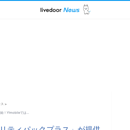
ース
>
！Y!mobileでは…
セキュリティパックプラス」が提供