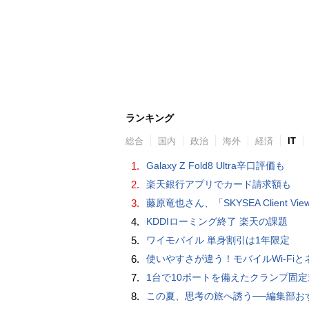
ランキング
総合
国内
政治
海外
経済
IT
1.
Galaxy Z Fold8 Ultra辛口評価も
2.
楽天銀行アプリでカード請求額も
3.
藤原竜也さん、「SKYSEA Client View」新CMで「AI労務改善」をアピール 働き方をAIが分析したら「すぐに休んで」と
4.
KDDIローミング終了 楽天の課題
5.
ワイモバイル 単身割引は1年限定
6.
使いやすさが違う！モバイルWi-FiとネットHDD【PC-DIY 
7.
1台で10ポートを備えたクランプ固定式電源タップ「Anker Nano Power Strip (10-in-1, 70W, クランプ式)」
8.
この夏、思考の旅へ誘う──編集部おすすめの7冊：WIRED BOOK G