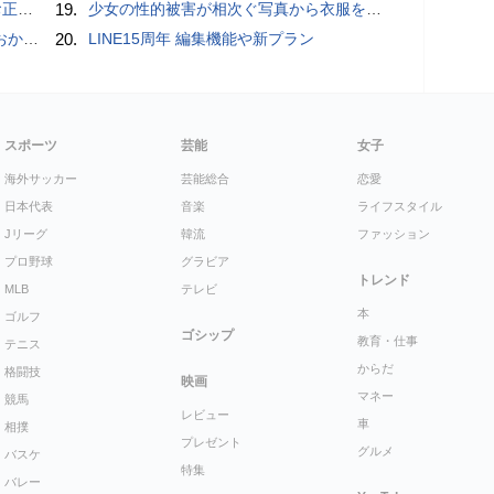
付開始
19.
少女の性的被害が相次ぐ写真から衣服を剥ぎ取るAIポルノアプリ「ClothOff」の背後にいる人物とは？
ホラー通信］
20.
LINE15周年 編集機能や新プラン
スポーツ
芸能
女子
海外サッカー
芸能総合
恋愛
日本代表
音楽
ライフスタイル
Jリーグ
韓流
ファッション
プロ野球
グラビア
トレンド
MLB
テレビ
本
ゴルフ
ゴシップ
教育・仕事
テニス
からだ
格闘技
映画
マネー
競馬
レビュー
車
相撲
プレゼント
グルメ
バスケ
特集
バレー