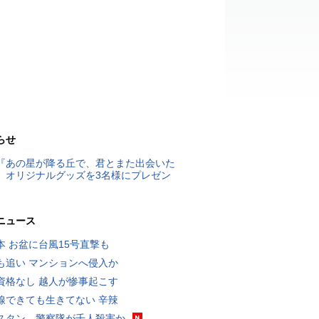
らせ
『あの星が降る丘で、君とまた出会いた
』オリジナルグッズを3名様にプレゼン
ニュース
本 お盆に台風15号直撃も
も追い マンションへ侵入か
資格なし 越人が惨事起こす
線できても生きてない 辛辣
スタン、警察隊が千人殺害か