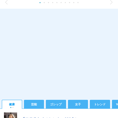
健康
芸能
ゴシップ
女子
トレンド
Y