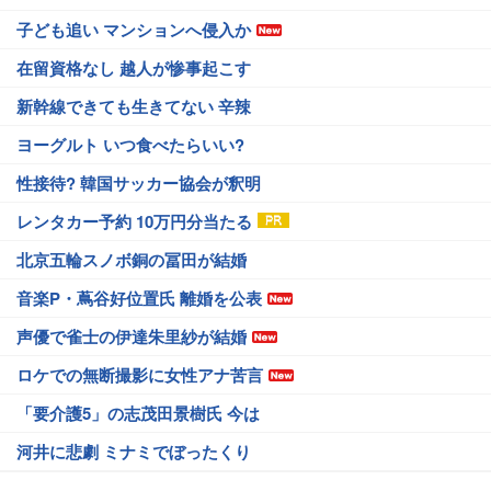
子ども追い マンションへ侵入か
在留資格なし 越人が惨事起こす
新幹線できても生きてない 辛辣
ヨーグルト いつ食べたらいい?
性接待? 韓国サッカー協会が釈明
レンタカー予約 10万円分当たる
北京五輪スノボ銅の冨田が結婚
音楽P・蔦谷好位置氏 離婚を公表
声優で雀士の伊達朱里紗が結婚
ロケでの無断撮影に女性アナ苦言
「要介護5」の志茂田景樹氏 今は
河井に悲劇 ミナミでぼったくり