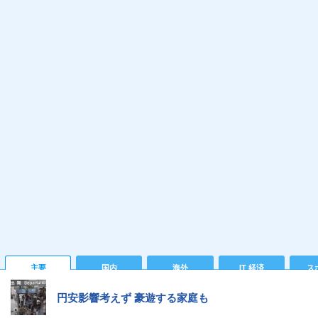
主要
国内
海外
IT 経済
ス
円安影響考えず 豪遊する家庭も