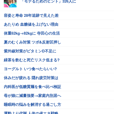
「モテるためのヒント」326人に
容姿と寿命 28年追跡で見えた差
あたりめ 血糖値を上げない理由
体重62kg→82kgに 寺田心の生活
夏のむくみ対策 ツボ&反射区押し
紫外線対策がビタミンD不足に
緑茶を飲むと死亡リスク低まる?
ヨーグルト いつ食べたらいい?
休みだが疲れる 隠れ疲労対策は
内科医が低糖質麺を食べ比べ検証
母が娘に減量強要→家庭内別居へ
睡眠時の悩みを解消する過ごし方
運動より代謝 人体の省エネ戦略