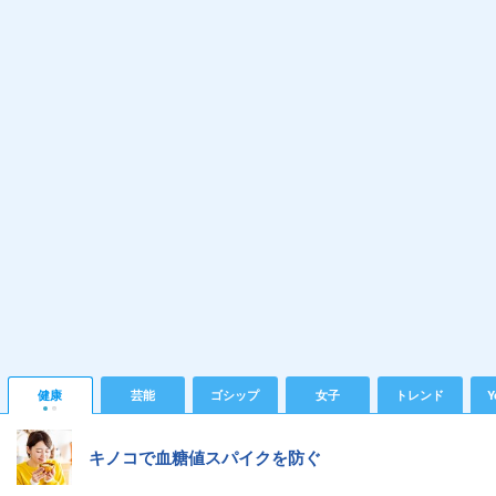
健康
芸能
ゴシップ
女子
トレンド
Y
キノコで血糖値スパイクを防ぐ