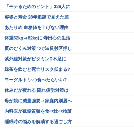
「モテるためのヒント」326人に
容姿と寿命 28年追跡で見えた差
あたりめ 血糖値を上げない理由
体重62kg→82kgに 寺田心の生活
夏のむくみ対策 ツボ&反射区押し
紫外線対策がビタミンD不足に
緑茶を飲むと死亡リスク低まる?
ヨーグルト いつ食べたらいい?
休みだが疲れる 隠れ疲労対策は
母が娘に減量強要→家庭内別居へ
内科医が低糖質麺を食べ比べ検証
睡眠時の悩みを解消する過ごし方