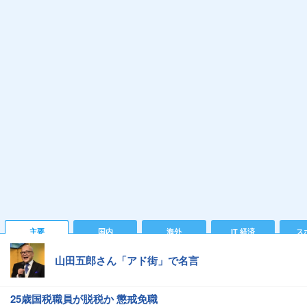
主要
国内
海外
IT 経済
ス
山田五郎さん「アド街」で名言
25歳国税職員が脱税か 懲戒免職