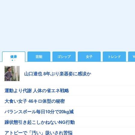
健康
芸能
ゴシップ
女子
トレンド
Y
山口達也 8年ぶり楽器姿に感涙か
運動より代謝 人体の省エネ戦略
大食い女子 46キロ体型の秘密
バランスボール毎日10分で20kg減
躁状態引き起こしかねないNG行動
アトピーで「汚い」扱いされ苦悩