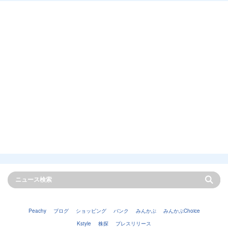
Peachy
ブログ
ショッピング
バンク
みんかぶ
みんかぶChoice
Kstyle
株探
プレスリリース