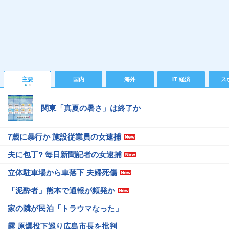
主要
国内
海外
IT 経済
ス
関東「真夏の暑さ」は終了か
7歳に暴行か 施設従業員の女逮捕
夫に包丁? 毎日新聞記者の女逮捕
立体駐車場から車落下 夫婦死傷
「泥酔者」熊本で通報が頻発か
家の隣が民泊「トラウマなった」
露 原爆投下巡り広島市長を批判