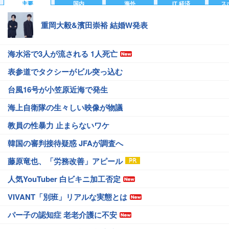
主要
国内
海外
IT 経済
ス
重岡大毅&濱田崇裕 結婚W発表
海水浴で3人が流される 1人死亡
表参道でタクシーがビル突っ込む
台風16号が小笠原近海で発生
海上自衛隊の生々しい映像が物議
教員の性暴力 止まらないワケ
韓国の審判接待疑惑 JFAが調査へ
藤原竜也、「労務改善」アピール
人気YouTuber 白ビキニ加工否定
VIVANT「別班」リアルな実態とは
パー子の認知症 老老介護に不安