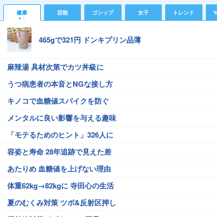
健康
芸能
ゴシップ
女子
トレンド
Y
465gで321円 ドンキプリン品薄
麻辣湯 具材次第でカツ丼級に
うつ病患者の本音とNGな接し方
キノコで血糖値スパイクを防ぐ
メンタルに良い影響を与える趣味
「モテるためのヒント」326人に
容姿と寿命 28年追跡で見えた差
あたりめ 血糖値を上げない理由
体重62kg→82kgに 寺田心の生活
夏のむくみ対策 ツボ&反射区押し