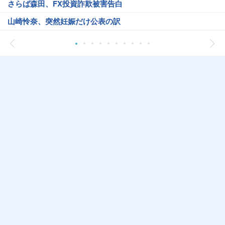
さらば森田、FX投資詐欺被害告白
山崎怜奈、突然妊娠だけ公表の訳