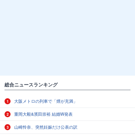
総合ニュースランキング
大阪メトロの列車で「煙が充満」
1
重岡大毅&濱田崇裕 結婚W発表
2
山崎怜奈、突然妊娠だけ公表の訳
3