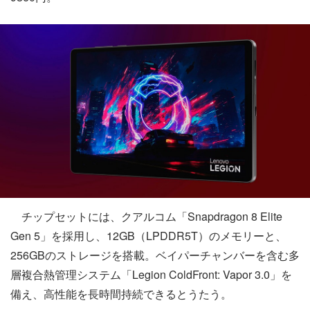
チップセットには、クアルコム「Snapdragon 8 Elite
Gen 5」を採用し、12GB（LPDDR5T）のメモリーと、
256GBのストレージを搭載。ベイパーチャンバーを含む多
層複合熱管理システム「Legion ColdFront: Vapor 3.0」を
備え、高性能を長時間持続できるとうたう。