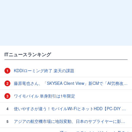
ITニュースランキング
KDDIローミング終了 楽天の課題
1
藤原竜也さん、「SKYSEA Client View」新CMで「AI労務改善」をアピール 働き方をAIが分析したら「すぐに休んで」と言われる？
2
ワイモバイル 単身割引は1年限定
3
使いやすさが違う！モバイルWi-FiとネットHDD【PC-DIY 秋の陣】
4
アジアの航空機市場に地殻変動、日本のサプライヤーに影響も
5