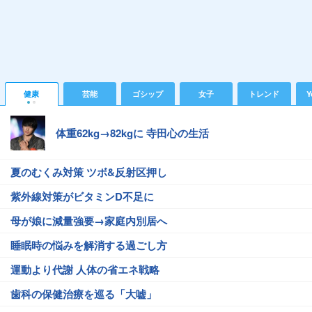
健康
芸能
ゴシップ
女子
トレンド
Y
体重62kg→82kgに 寺田心の生活
夏のむくみ対策 ツボ&反射区押し
紫外線対策がビタミンD不足に
母が娘に減量強要→家庭内別居へ
睡眠時の悩みを解消する過ごし方
運動より代謝 人体の省エネ戦略
歯科の保健治療を巡る「大嘘」