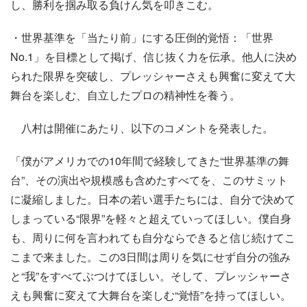
し、勝利を掴み取る負けん気を叩きこむ。
・世界基準を「当たり前」にする圧倒的覚悟：「世界
No.1」を目標として掲げ、信じ抜く力を伝承。他人に決め
られた限界を突破し、プレッシャーさえも興奮に変えて大
舞台を楽しむ、自立したプロの精神性を養う。
八村は開催にあたり、以下のコメントを発表した。
「僕がアメリカでの10年間で経験してきた“世界基準の舞
台”、その演出や規模感も含めたすべてを、このサミット
に凝縮しました。日本の若い選手たちには、自分で決めて
しまっている“限界”を軽々と超えていってほしい。僕自身
も、周りに何を言われても自分ならできると信じ続けてこ
こまで来ました。この3日間は周りを気にせず自分の強み
と“我”をすべてぶつけてほしい。そして、プレッシャーさ
えも興奮に変えて大舞台を楽しむ“覚悟”を持ってほしい。