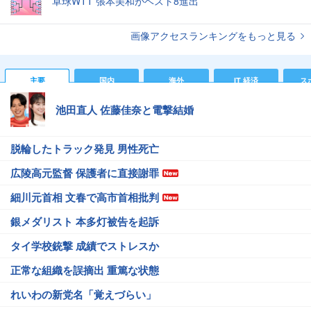
卓球WTT 張本美和がベスト8進出
画像アクセスランキングをもっと見る
主要
国内
海外
IT 経済
ス
池田直人 佐藤佳奈と電撃結婚
脱輪したトラック発見 男性死亡
広陵高元監督 保護者に直接謝罪
細川元首相 文春で高市首相批判
銀メダリスト 本多灯被告を起訴
タイ学校銃撃 成績でストレスか
正常な組織を誤摘出 重篤な状態
れいわの新党名「覚えづらい」