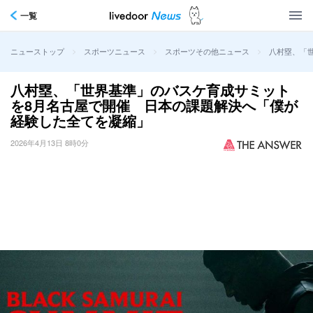
一覧
>
>
>
八村塁、「
ニューストップ
スポーツニュース
スポーツその他ニュース
八村塁、「世界基準」のバスケ育成サミット
を8月名古屋で開催 日本の課題解決へ「僕が
経験した全てを凝縮」
2026年4月13日 8時0分