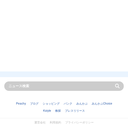
Peachy
ブログ
ショッピング
バンク
みんかぶ
みんかぶChoice
Kstyle
株探
プレスリリース
運営会社
利用規約
プライバシーポリシー