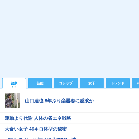
健康
芸能
ゴシップ
女子
トレンド
Y
山口達也 8年ぶり楽器姿に感涙か
運動より代謝 人体の省エネ戦略
大食い女子 46キロ体型の秘密