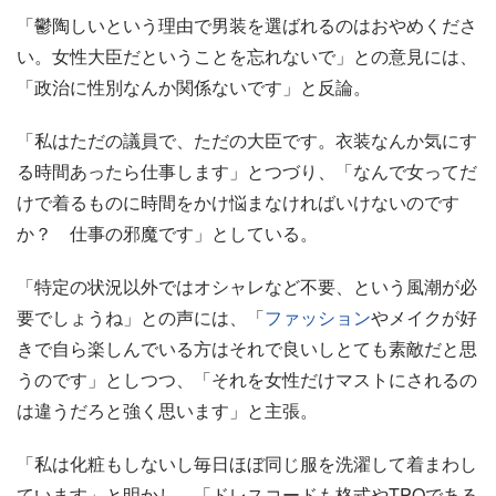
「鬱陶しいという理由で男装を選ばれるのはおやめくださ
い。女性大臣だということを忘れないで」との意見には、
「政治に性別なんか関係ないです」と反論。
「私はただの議員で、ただの大臣です。衣装なんか気にす
る時間あったら仕事します」とつづり、「なんで女ってだ
けで着るものに時間をかけ悩まなければいけないのです
か？ 仕事の邪魔です」としている。
「特定の状況以外ではオシャレなど不要、という風潮が必
要でしょうね」との声には、「
ファッション
やメイクが好
きで自ら楽しんでいる方はそれで良いしとても素敵だと思
うのです」としつつ、「それを女性だけマストにされるの
は違うだろと強く思います」と主張。
「私は化粧もしないし毎日ほぼ同じ服を洗濯して着まわし
ています」と明かし、「ドレスコードも格式やTPOである