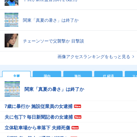
関東「真夏の暑さ」は終了か
チェーンソーで父襲撃か 目撃談
画像アクセスランキングをもっと見る
主要
国内
海外
IT 経済
ス
関東「真夏の暑さ」は終了か
7歳に暴行か 施設従業員の女逮捕
夫に包丁? 毎日新聞記者の女逮捕
立体駐車場から車落下 夫婦死傷