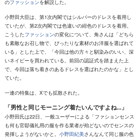
の
ファッション
を解説した。
小野田大臣は、第1次内閣ではシルバーのドレスを着用し
ていたが、第2次内閣では色違いの紺色のドレスを着用。
こうした
ファッション
の変化について、角さんは「どちら
も素敵なお召し物で、ぴったりな素材のお洋服を選ばれて
いる」とした上で、「今回は他の方々と馴染みのいい、深
いネイビーを買われている。前回の認証式を踏まえた上
で、今回は落ち着きのあるドレスを選ばれたのかな」とし
ていた。
一連の特集は、Xでも拡散された。
「男性と同じモーニング着たいんですよね...」
小野田氏は22日、一般ユーザーによる「ファションセンス
も何も官邸儀礼用の服を作る業者が殆どないのでセンスの
発揮しようがないかと。
小野田紀美
さんなんて同じ服の色