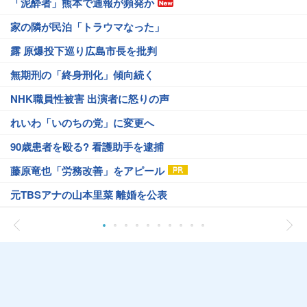
「泥酔者」熊本で通報が頻発か
家の隣が民泊「トラウマなった」
露 原爆投下巡り広島市長を批判
無期刑の「終身刑化」傾向続く
NHK職員性被害 出演者に怒りの声
れいわ「いのちの党」に変更へ
90歳患者を殴る? 看護助手を逮捕
藤原竜也「労務改善」をアピール
元TBSアナの山本里菜 離婚を公表