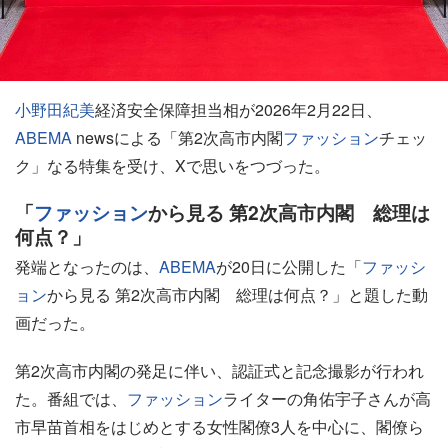
小野田紀美
経済安全保障担当相が2026年2月22日、
ABEMA
newsによる「第2次高市内閣
ファッション
チェッ
ク」なる特集を受け、Xで思いをつづった。
「
ファッション
から見る 第2次高市内閣 総理は
何点？」
発端となったのは、
ABEMA
が20日に公開した「
ファッシ
ョン
から見る 第2次高市内閣 総理は何点？」と題した動
画だった。
第2次高市内閣の発足に伴い、認証式と記念撮影が行われ
た。番組では、
ファッション
ライターの角佑宇子さんが高
市早苗首相をはじめとする女性閣僚3人を中心に、閣僚ら