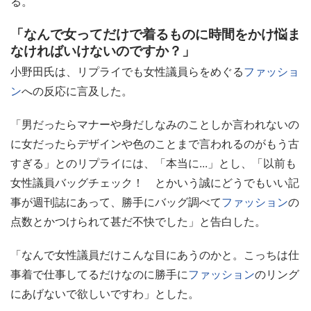
る。
「なんで女ってだけで着るものに時間をかけ悩ま
なければいけないのですか？」
小野田氏は、リプライでも女性議員らをめぐる
ファッショ
ン
への反応に言及した。
「男だったらマナーや身だしなみのことしか言われないの
に女だったらデザインや色のことまで言われるのがもう古
すぎる」とのリプライには、「本当に...」とし、「以前も
女性議員バッグチェック！ とかいう誠にどうでもいい記
事が週刊誌にあって、勝手にバッグ調べて
ファッション
の
点数とかつけられて甚だ不快でした」と告白した。
「なんで女性議員だけこんな目にあうのかと。こっちは仕
事着で仕事してるだけなのに勝手に
ファッション
のリング
にあげないで欲しいですわ」とした。