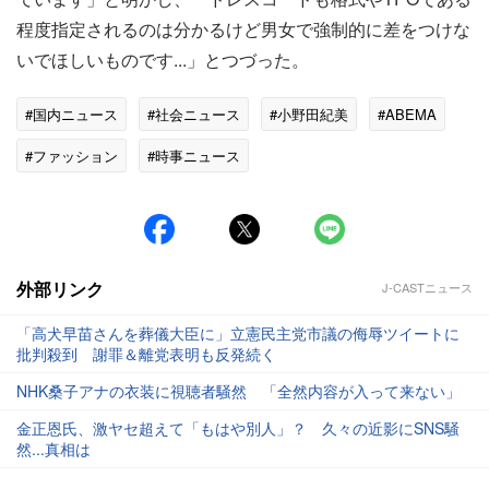
程度指定されるのは分かるけど男女で強制的に差をつけな
いでほしいものです...」とつづった。
#国内ニュース
#社会ニュース
#小野田紀美
#ABEMA
#ファッション
#時事ニュース
外部リンク
J-CASTニュース
「高犬早苗さんを葬儀大臣に」立憲民主党市議の侮辱ツイートに
批判殺到 謝罪＆離党表明も反発続く
NHK桑子アナの衣装に視聴者騒然 「全然内容が入って来ない」
金正恩氏、激ヤセ超えて「もはや別人」？ 久々の近影にSNS騒
然...真相は