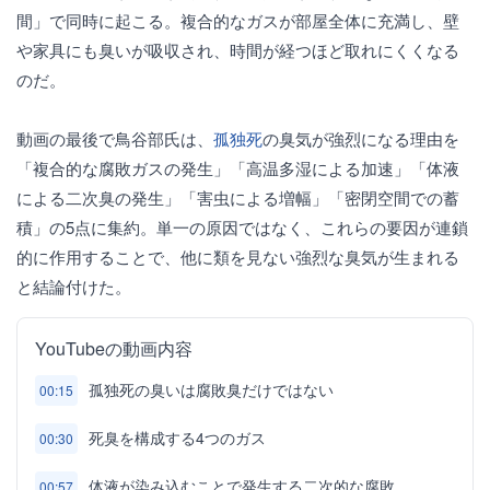
間」で同時に起こる。複合的なガスが部屋全体に充満し、壁
や家具にも臭いが吸収され、時間が経つほど取れにくくなる
のだ。
動画の最後で鳥谷部氏は、
孤独死
の臭気が強烈になる理由を
「複合的な腐敗ガスの発生」「高温多湿による加速」「体液
による二次臭の発生」「害虫による増幅」「密閉空間での蓄
積」の5点に集約。単一の原因ではなく、これらの要因が連鎖
的に作用することで、他に類を見ない強烈な臭気が生まれる
と結論付けた。
YouTubeの動画内容
孤独死の臭いは腐敗臭だけではない
00:15
死臭を構成する4つのガス
00:30
体液が染み込むことで発生する二次的な腐敗
00:57