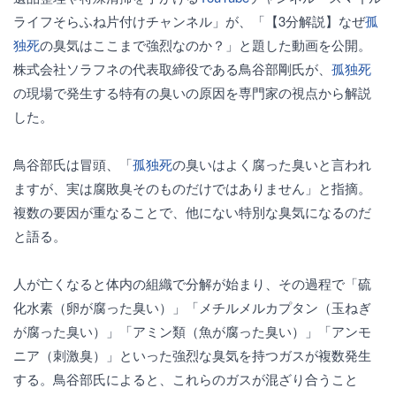
ライフそらふね片付けチャンネル」が、「【3分解説】なぜ
孤
独死
の臭気はここまで強烈なのか？」と題した動画を公開。
株式会社ソラフネの代表取締役である鳥谷部剛氏が、
孤独死
の現場で発生する特有の臭いの原因を専門家の視点から解説
した。
鳥谷部氏は冒頭、「
孤独死
の臭いはよく腐った臭いと言われ
ますが、実は腐敗臭そのものだけではありません」と指摘。
複数の要因が重なることで、他にない特別な臭気になるのだ
と語る。
人が亡くなると体内の組織で分解が始まり、その過程で「硫
化水素（卵が腐った臭い）」「メチルメルカプタン（玉ねぎ
が腐った臭い）」「アミン類（魚が腐った臭い）」「アンモ
ニア（刺激臭）」といった強烈な臭気を持つガスが複数発生
する。鳥谷部氏によると、これらのガスが混ざり合うこと