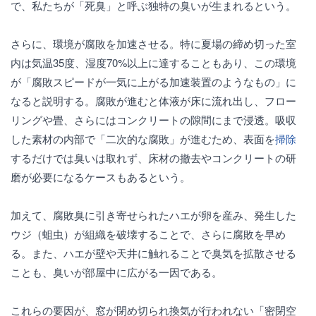
で、私たちが「死臭」と呼ぶ独特の臭いが生まれるという。
さらに、環境が腐敗を加速させる。特に夏場の締め切った室
内は気温35度、湿度70%以上に達することもあり、この環境
が「腐敗スピードが一気に上がる加速装置のようなもの」に
なると説明する。腐敗が進むと体液が床に流れ出し、フロー
リングや畳、さらにはコンクリートの隙間にまで浸透。吸収
した素材の内部で「二次的な腐敗」が進むため、表面を
掃除
するだけでは臭いは取れず、床材の撤去やコンクリートの研
磨が必要になるケースもあるという。
加えて、腐敗臭に引き寄せられたハエが卵を産み、発生した
ウジ（蛆虫）が組織を破壊することで、さらに腐敗を早め
る。また、ハエが壁や天井に触れることで臭気を拡散させる
ことも、臭いが部屋中に広がる一因である。
これらの要因が、窓が閉め切られ換気が行われない「密閉空