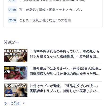
害虫が臭気を増幅・拡散させるメカニズム
01:19
まとめ：臭気が強くなる5つの理由
02:00
関連記事
「背中を押されるのを待っていた」母の死から
10ヶ月進まなかった遺品整理、一歩を踏み出し
た理由
「事件事故ではありません」死後120日の現場…
特殊清掃人が見つけた身体の自由を失った男性
の“生きた証”
片付けのプロが警鐘。「遺品を投げられ涙…」
高額請求トラブルも。後悔しない実家じまいの
進め方
もっと見る