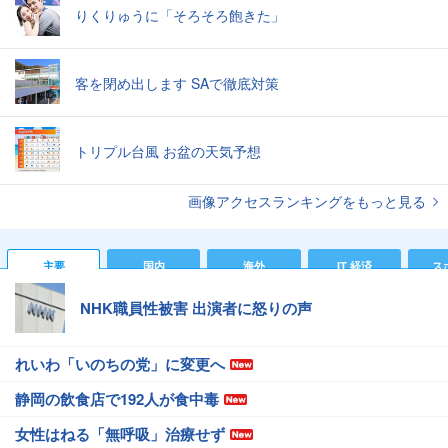
りくりゅうに「そろそろ飽きた」
客を閉め出します SAで徹底対策
トリプル台風 お盆の天気予想
画像アクセスランキングをもっと見る
主要
国内
海外
IT 経済
ス
NHK職員性被害 出演者に怒りの声
れいわ「いのちの党」に変更へ
静岡の飲食店で192人が食中毒
女性はねる「無呼吸」治療せず