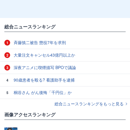
総合ニュースランキング
斉藤慎二被告 懲役7年を求刑
1
大量注文キャンセル43億円以上か
2
深夜アニメに喫煙描写 BPOで議論
3
90歳患者を殴る? 看護助手を逮捕
4
桐谷さん がん後悔「千円位」か
5
総合ニュースランキングをもっと見る
画像アクセスランキング