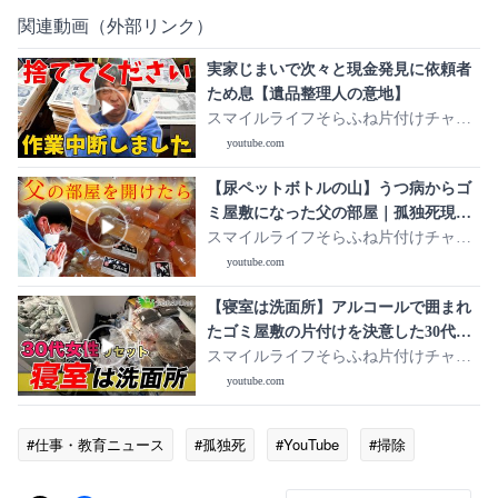
関連動画（外部リンク）
実家じまいで次々と現金発見に依頼者
ため息【遺品整理人の意地】
スマイルライフそらふね片付けチャン
ネル
youtube.com
【尿ペットボトルの山】うつ病からゴ
ミ屋敷になった父の部屋｜孤独死現場
の特殊清掃
スマイルライフそらふね片付けチャン
ネル
youtube.com
【寝室は洗面所】アルコールで囲まれ
たゴミ屋敷の片付けを決意した30代女
性
スマイルライフそらふね片付けチャン
ネル
youtube.com
#仕事・教育ニュース
#孤独死
#YouTube
#掃除