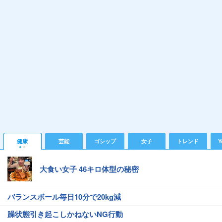
健康
芸能
ゴシップ
女子
トレンド
Y
大食い女子 46キロ体型の秘密
バランスボール毎日10分で20kg減
躁状態引き起こしかねないNG行動