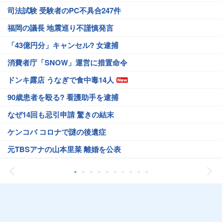
司法試験 受験者のPC不具合247件
福岡の議長 地震巡り不謹慎発言
「43億円分」キャンセル? 女逮捕
消費者庁「SNOW」運営に措置命令
ドンキ露店 うなぎで食中毒14人
90歳患者を殴る? 看護助手を逮捕
なぜ14回も忌引申請 驚きの結末
ケンコバ コロナで謎の後遺症
元TBSアナの山本里菜 離婚を公表