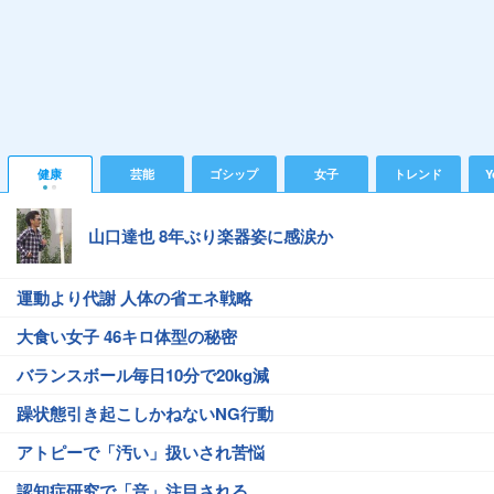
健康
芸能
ゴシップ
女子
トレンド
Y
山口達也 8年ぶり楽器姿に感涙か
運動より代謝 人体の省エネ戦略
大食い女子 46キロ体型の秘密
バランスボール毎日10分で20kg減
躁状態引き起こしかねないNG行動
アトピーで「汚い」扱いされ苦悩
認知症研究で「音」注目される