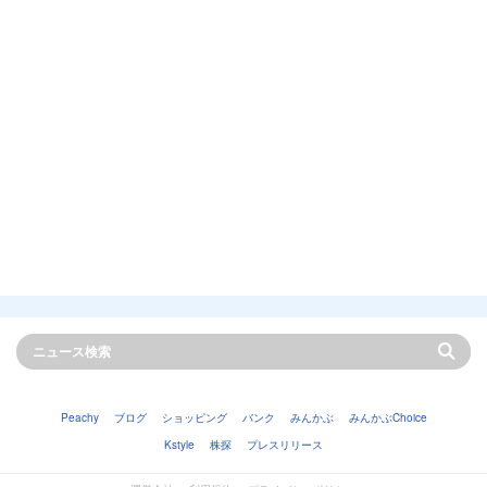
Peachy
ブログ
ショッピング
バンク
みんかぶ
みんかぶChoice
Kstyle
株探
プレスリリース