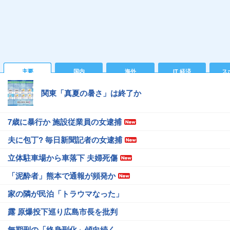
主要
国内
海外
IT 経済
ス
関東「真夏の暑さ」は終了か
7歳に暴行か 施設従業員の女逮捕
夫に包丁? 毎日新聞記者の女逮捕
立体駐車場から車落下 夫婦死傷
「泥酔者」熊本で通報が頻発か
家の隣が民泊「トラウマなった」
露 原爆投下巡り広島市長を批判
無期刑の「終身刑化」傾向続く