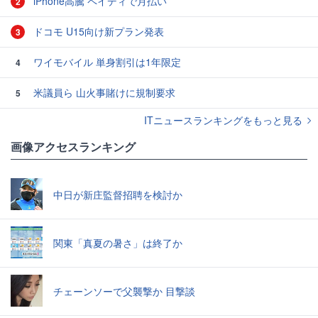
iPhone高騰 ペイディで月払い
2
ドコモ U15向け新プラン発表
3
ワイモバイル 単身割引は1年限定
4
米議員ら 山火事賭けに規制要求
5
ITニュースランキングをもっと見る
画像アクセスランキング
中日が新庄監督招聘を検討か
関東「真夏の暑さ」は終了か
チェーンソーで父襲撃か 目撃談