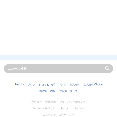
Peachy
ブログ
ショッピング
バンク
みんかぶ
みんかぶChoice
Kstyle
株探
プレスリリース
運営会社
利用規約
プライバシーポリシー
livedoorお客様サポートセンター
livedoor
コンテンツ・広告ポリシー