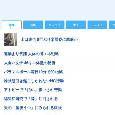
健康
芸能
ゴシップ
女子
トレンド
Y
山口達也 8年ぶり楽器姿に感涙か
運動より代謝 人体の省エネ戦略
大食い女子 46キロ体型の秘密
バランスボール毎日10分で20kg減
躁状態引き起こしかねないNG行動
アトピーで「汚い」扱いされ苦悩
認知症研究で「音」注目される
夫の「産後うつ」にみられる症状