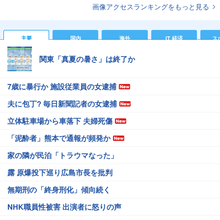
画像アクセスランキングをもっと見る
主要
国内
海外
IT 経済
ス
関東「真夏の暑さ」は終了か
7歳に暴行か 施設従業員の女逮捕
夫に包丁? 毎日新聞記者の女逮捕
立体駐車場から車落下 夫婦死傷
「泥酔者」熊本で通報が頻発か
家の隣が民泊「トラウマなった」
露 原爆投下巡り広島市長を批判
無期刑の「終身刑化」傾向続く
NHK職員性被害 出演者に怒りの声