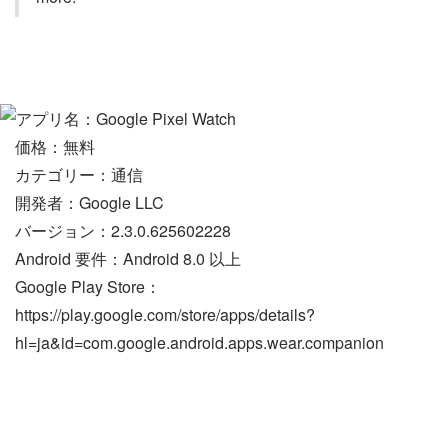
アプリ名：Google Pixel Watch
価格：無料
カテゴリー：通信
開発者：Google LLC
バージョン：2.3.0.625602228
Android 要件：Android 8.0 以上
Google Play Store：
https://play.google.com/store/apps/details?
hl=ja&id=com.google.android.apps.wear.companion