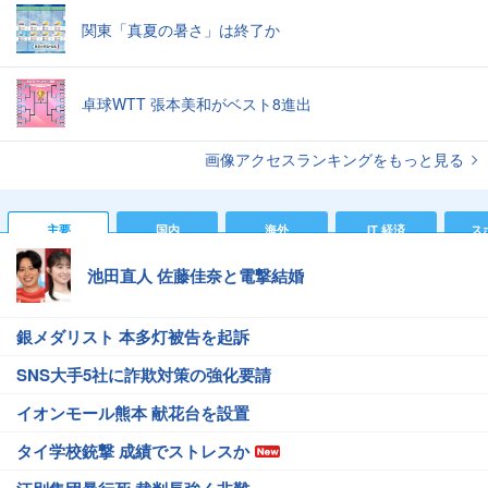
関東「真夏の暑さ」は終了か
卓球WTT 張本美和がベスト8進出
画像アクセスランキングをもっと見る
主要
国内
海外
IT 経済
ス
池田直人 佐藤佳奈と電撃結婚
銀メダリスト 本多灯被告を起訴
SNS大手5社に詐欺対策の強化要請
イオンモール熊本 献花台を設置
タイ学校銃撃 成績でストレスか