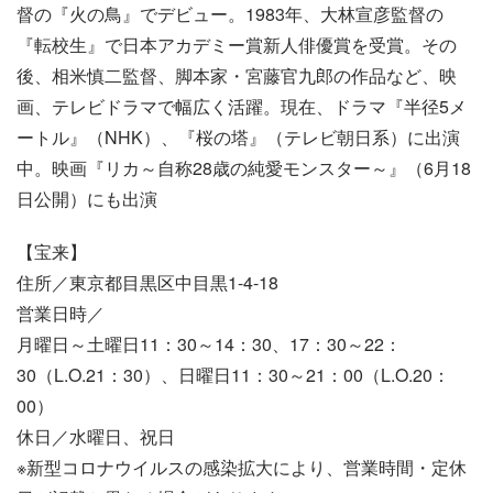
督の『火の鳥』でデビュー。1983年、大林宣彦監督の
『転校生』で日本アカデミー賞新人俳優賞を受賞。その
後、相米慎二監督、脚本家・宮藤官九郎の作品など、映
画、テレビドラマで幅広く活躍。現在、ドラマ『半径5メ
ートル』（NHK）、『桜の塔』（テレビ朝日系）に出演
中。映画『リカ～自称28歳の純愛モンスター～』（6月18
日公開）にも出演
【宝来】
住所／東京都目黒区中目黒1-4-18
営業日時／
月曜日～土曜日11：30～14：30、17：30～22：
30（L.O.21：30）、日曜日11：30～21：00（L.O.20：
00）
休日／水曜日、祝日
※新型コロナウイルスの感染拡大により、営業時間・定休