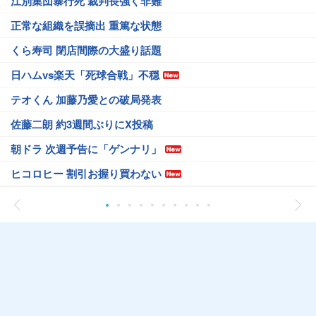
江別集団暴行死 裁判長強く非難
正常な組織を誤摘出 重篤な状態
くら寿司 閉店間際の大盛り話題
日ハムvs楽天「死球合戦」不穏
テオくん 加藤乃愛との破局発表
佐藤二朗 約3週間ぶりにX投稿
朝ドラ 次週予告に「ゲンナリ」
ヒコロヒー 割引お握り買わない