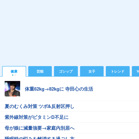
健康
芸能
ゴシップ
女子
トレンド
Y
体重62kg→82kgに 寺田心の生活
夏のむくみ対策 ツボ&反射区押し
紫外線対策がビタミンD不足に
母が娘に減量強要→家庭内別居へ
睡眠時の悩みを解消する過ごし方