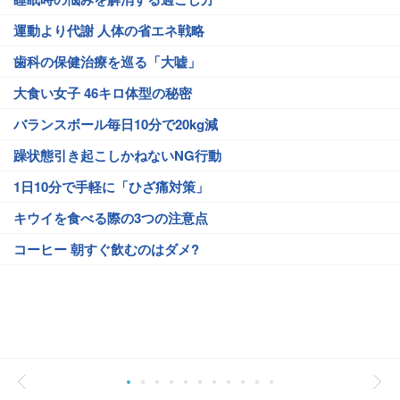
運動より代謝 人体の省エネ戦略
歯科の保健治療を巡る「大嘘」
大食い女子 46キロ体型の秘密
バランスボール毎日10分で20kg減
躁状態引き起こしかねないNG行動
1日10分で手軽に「ひざ痛対策」
キウイを食べる際の3つの注意点
コーヒー 朝すぐ飲むのはダメ?