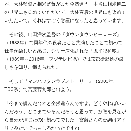
が、大林監督と相米監督がまた全然違う。本当に相米慎二
の世界にも染めていただいて、大林宣彦の世界にも染めて
いただいて。それはすごく財産になったと思っています」
その後、山田洋次監督の『ダウンタウンヒーローズ』
（1988年）で同年代の役者たちと共演したことで初めて
仕事が楽しいと感じ、シリーズ化された『鬼平犯科帳』
（1989年～2016年、フジテレビ系）では京都撮影所の厳
しさを知り、鍛えられた。
そして『マンハッタンラブストーリー』（2003年、
TBS系）で宮藤官九郎と出会う。
「今まで読んだ台本と全然違うんですよ。どうやればいい
んだろう、どこまでやるんだろうと思って、放送を見なが
ら自分が演じたのは初めてでした。宮藤さんの台詞はアド
リブみたいでおもしろかったですね」