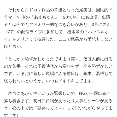
それからクドカン作品の常連となった尾美は、国民的ド
ラマ、NHKの『あまちゃん』（2013年）にも出演。出演
者とは今でもファミリー的なつき合いがあり、3月にのん
（27）の配信ライブに参加して、植木等の『ハッスルホ
イ』をノリノリで披露した。ここで尾美から予想もしない
ひと言が。
「とにかく恥ずかしかったですよ（笑）。僕は人前に出る
のが苦手。それは子役時代から変わらず、今も恥ずかしい
です。いまだに新しい現場に入る前日は、基本、緊張して
寝られないというか、いつもドキドキしてます。
本当にあがり性というか緊張しいで、NGが一回出ると
落ち着きます。初日に台詞があったり大事なシーンがある
と、心の中では『勘弁してよ～』って思いながらやってま
す（笑）」