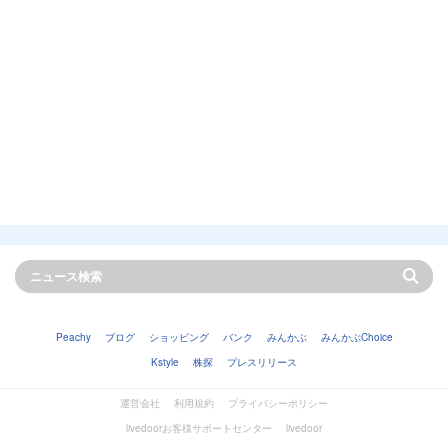
Peachy
ブログ
ショッピング
バンク
みんかぶ
みんかぶChoice
Kstyle
株探
プレスリリース
運営会社
利用規約
プライバシーポリシー
livedoorお客様サポートセンター
livedoor