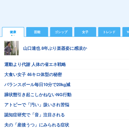
健康
芸能
ゴシップ
女子
トレンド
Y
山口達也 8年ぶり楽器姿に感涙か
運動より代謝 人体の省エネ戦略
大食い女子 46キロ体型の秘密
バランスボール毎日10分で20kg減
躁状態引き起こしかねないNG行動
アトピーで「汚い」扱いされ苦悩
認知症研究で「音」注目される
夫の「産後うつ」にみられる症状