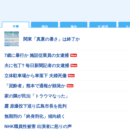
主要
国内
海外
IT 経済
ス
関東「真夏の暑さ」は終了か
7歳に暴行か 施設従業員の女逮捕
夫に包丁? 毎日新聞記者の女逮捕
立体駐車場から車落下 夫婦死傷
「泥酔者」熊本で通報が頻発か
家の隣が民泊「トラウマなった」
露 原爆投下巡り広島市長を批判
無期刑の「終身刑化」傾向続く
NHK職員性被害 出演者に怒りの声