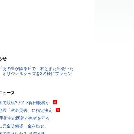
らせ
『あの星が降る丘で、君とまた出会いた
』オリジナルグッズを3名様にプレゼン
ニュース
金で競艇? 約1.3億円脱税か
地震「激甚災害」に指定決定
 手術中の医師が患者を守る
に完全防備姿「金を出せ」
内で義父はねる 意識不明