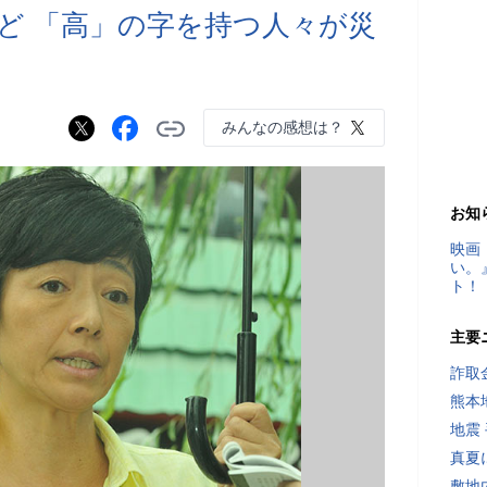
ど 「高」の字を持つ人々が災
みんなの感想は？
お知
映画
い。
ト！
主要
詐取
熊本
地震
真夏
敷地