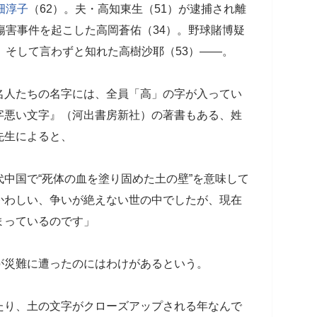
畑淳子
（62）。夫・高知東生（51）が逮捕され離
傷害事件を起こした高岡蒼佑（34）。野球賭博疑
。そして言わずと知れた高樹沙耶（53）――。
名人たちの名字には、全員「高」の字が入ってい
字悪い文字』（河出書房新社）の著書もある、姓
先生によると、
中国で“死体の血を塗り固めた土の壁”を意味して
かわしい、争いが絶えない世の中でしたが、現在
まっているのです」
が災難に遭ったのにはわけがあるという。
たり、土の文字がクローズアップされる年なんで