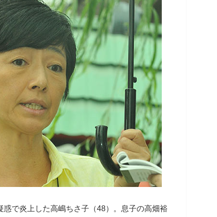
疑惑で炎上した高嶋ちさ子（48）。息子の高畑裕