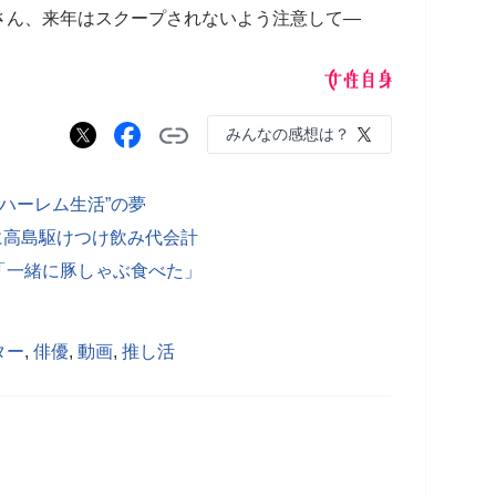
さん、来年はスクープされないよう注意して―
みんなの感想は？
ハーレム生活”の夢
に高島駆けつけ飲み代会計
「一緒に豚しゃぶ食べた」
ター
,
俳優
,
動画
,
推し活