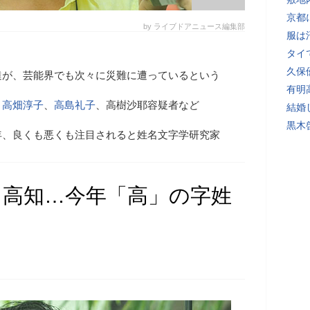
京都
by ライブドアニュース編集部
服は
タイ
久保
達が、芸能界でも次々に災難に遭っているという
有明
、
高畑淳子
、
高島礼子
、高樹沙耶容疑者など
結婚
黒木
年、良くも悪くも注目されると姓名文字学研究家
、高知…今年「高」の字姓