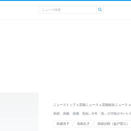
ニューストップ
芸能ニュース
芸能総合ニュース
>
>
>
高樹、高橋、高畑、高知…今年「高」の字姓がヤバい
高畑淳子
高島礼子
高樹沙耶（益戸育江）
ゴシップ