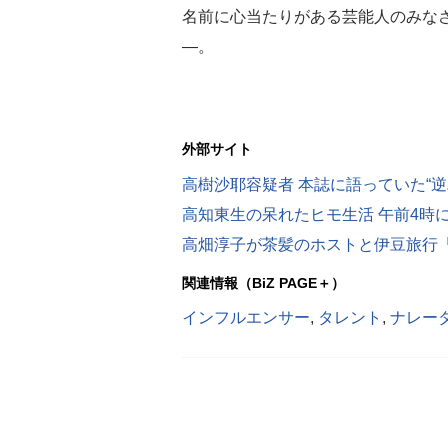
名前に心当たりがある芸能人のみな
―。
外部サイト
高樹沙耶容疑者 本誌に語っていた“逆
高知東生の呆れたヒモ生活 午前4時
高畑淳子が茶髪のホストと伊豆旅行
関連情報（BiZ PAGE＋）
インフルエンサー
,
タレント
,
ナレー