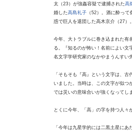
太（23）が強姦容疑で逮捕された
高
婚した
高島礼子
（52）。酒に酔って
惑で巨人を退団した高木京介（27）
今年、大トラブルに巻き込まれた有
る。『知るのが怖い！名前によい文
名文字学研究家のなかやまうんすい
「そもそも『高』という文字は、古代
いました。当時は、この文字が似つ
では災いの意味合いが強くなってし
とくに今年、「高」の字を持つ人々
「今年は九星学的には二黒土星にあ