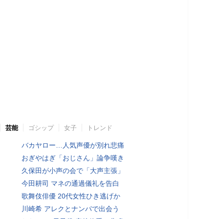
芸能
ゴシップ
女子
トレンド
バカヤロー…人気声優が別れ悲痛
おぎやはぎ「おじさん」論争嘆き
久保田が小声の会で「大声主張」
今田耕司 マネの通過儀礼を告白
歌舞伎俳優 20代女性ひき逃げか
川崎希 アレクとナンパで出会う