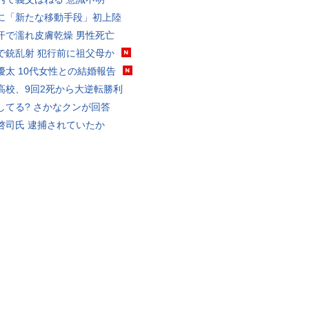
に「新たな移動手段」初上陸
汗で濡れ皮膚乾燥 男性死亡
で銃乱射 犯行前に祖父母か
優太 10代女性との結婚報告
高校、9回2死から大逆転勝利
してる? さかなクンが回答
啓司氏 逮捕されていたか