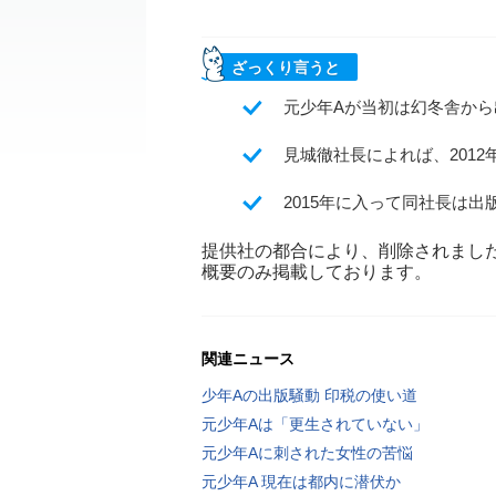
ざっくり言うと
元少年Aが当初は幻冬舎か
見城徹社長によれば、201
2015年に入って同社長は
提供社の都合により、削除されまし
概要のみ掲載しております。
関連ニュース
少年Aの出版騒動 印税の使い道
元少年Aは「更生されていない」
元少年Aに刺された女性の苦悩
元少年A 現在は都内に潜伏か