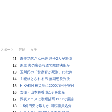
スポーツ
芸能
女子
11.
寿美花代さん死去 息子2人が追悼
12.
趣里 夫の密会報道で離婚決断か
13.
玉川氏の「警察官が死刑」に批判
14.
主犯格とされる男 無期懲役判決
15.
HIKAKIN 被災地に2000万円を寄付
16.
女優・山本舞香 第1子を出産
17.
深夜アニメに喫煙描写 BPOで議論
18.
1.5億円受け取りか 国税職員処分