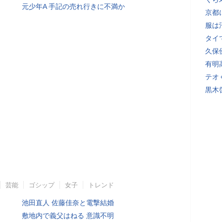
元少年A 手記の売れ行きに不満か
京都
服は
タイ
久保
有明
テオ
黒木
芸能
ゴシップ
女子
トレンド
池田直人 佐藤佳奈と電撃結婚
敷地内で義父はねる 意識不明