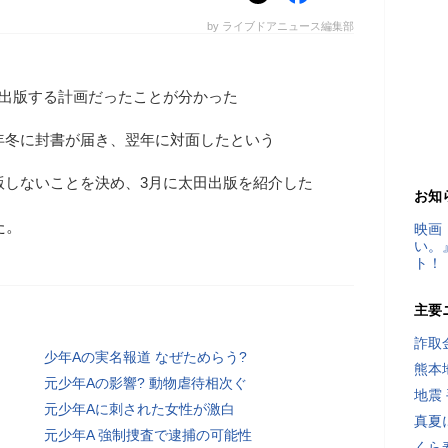
by ライブドアニュース編集部
ら出版する計画だったことが分かった
2年冬に封書が届き、翌年に対面したという
出版しないことを決め、3月に太田出版を紹介した
お知
た。
映画
い。
ト！
主要
詐取
少年Aの実名報道 なぜためらう?
熊本
元少年Aの影響? 動物虐待相次ぐ
地震
元少年Aに刺された女性が激白
真夏
元少年A 強制捜査で逮捕の可能性
くら