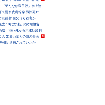
に「新たな移動手段」初上陸
汗で濡れ皮膚乾燥 男性死亡
で銃乱射 祖父母も殺害か
優太 10代女性との結婚報告
高校、9回2死から大逆転勝利
くん 加藤乃愛との破局発表
啓司氏 逮捕されていたか