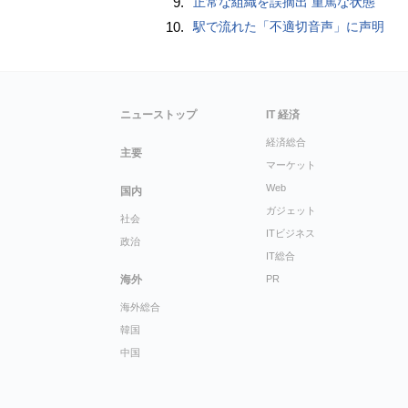
9.
正常な組織を誤摘出 重篤な状態
10.
駅で流れた「不適切音声」に声明
ニューストップ
IT 経済
経済総合
主要
マーケット
Web
国内
ガジェット
社会
ITビジネス
政治
IT総合
海外
PR
海外総合
韓国
中国