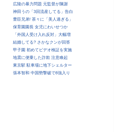
広陵の暴力問題 元監督が陳謝
神田うの「3回流産してる」告白
豊臣兄弟! 茶々に「美人過ぎる」
保育園園長 女児にわいせつか
「外国人受け入れ反対」大幅増
結婚してる? さかなクンが回答
甲子園 初めてビデオ検証を実施
地震に便乗した詐欺 注意喚起
東京駅 駐車場に地下シェルター
張本智和 中国勢撃破で8強入り