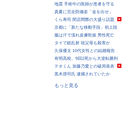
地震 手術中の医師が患者を守る
真夏に完全防備姿「金を出せ」
くら寿司 閉店間際の大盛り話題
京都に「新たな移動手段」初上陸
服は汗で濡れ皮膚乾燥 男性死亡
タイで銃乱射 祖父母も殺害か
久保優太 10代女性との結婚報告
有明高校、9回2死から大逆転勝利
テオくん 加藤乃愛との破局発表
黒木啓司氏 逮捕されていたか
もっと見る