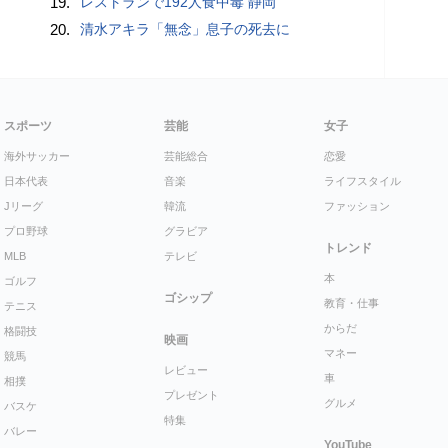
19.
レストランで192人食中毒 静岡
20.
清水アキラ「無念」息子の死去に
スポーツ
芸能
女子
海外サッカー
芸能総合
恋愛
日本代表
音楽
ライフスタイル
Jリーグ
韓流
ファッション
プロ野球
グラビア
トレンド
MLB
テレビ
本
ゴルフ
ゴシップ
教育・仕事
テニス
からだ
格闘技
映画
マネー
競馬
レビュー
車
相撲
プレゼント
グルメ
バスケ
特集
バレー
YouTube