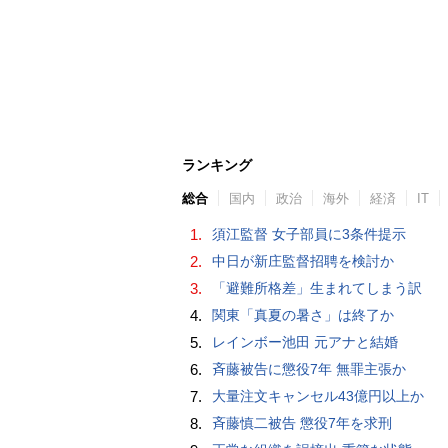
ランキング
総合
国内
政治
海外
経済
IT
1.
須江監督 女子部員に3条件提示
2.
中日が新庄監督招聘を検討か
3.
「避難所格差」生まれてしまう訳
4.
関東「真夏の暑さ」は終了か
5.
レインボー池田 元アナと結婚
6.
斉藤被告に懲役7年 無罪主張か
7.
大量注文キャンセル43億円以上か
8.
斉藤慎二被告 懲役7年を求刑