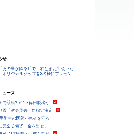
らせ
『あの星が降る丘で、君とまた出会いた
』オリジナルグッズを3名様にプレゼン
ニュース
金で競艇? 約1.3億円脱税か
地震「激甚災害」に指定決定
 手術中の医師が患者を守る
に完全防備姿「金を出せ」
寿司 閉店間際の大盛り話題