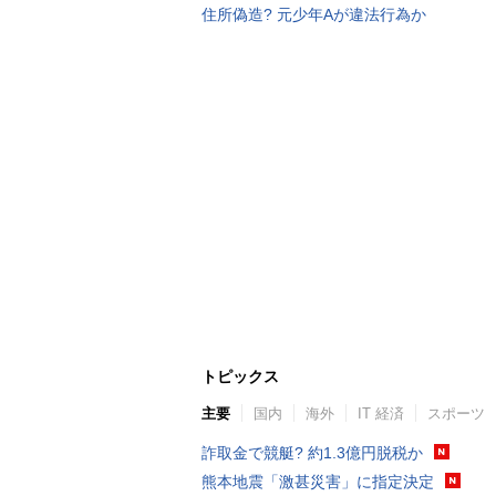
住所偽造? 元少年Aが違法行為か
トピックス
主要
国内
海外
IT 経済
スポーツ
詐取金で競艇? 約1.3億円脱税か
熊本地震「激甚災害」に指定決定