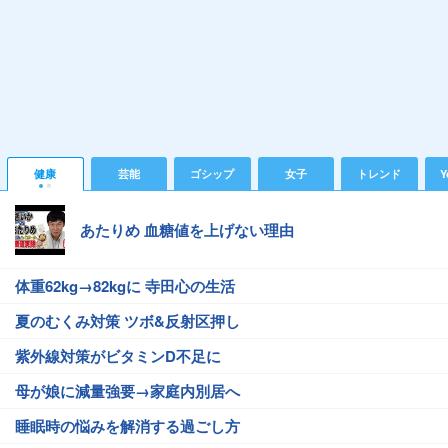
健康
芸能
ゴシップ
女子
トレンド
Y
あたりめ 血糖値を上げない理由
体重62kg→82kgに 寺田心の生活
夏のむくみ対策 ツボ&反射区押し
紫外線対策がビタミンD不足に
母が娘に減量強要→家庭内別居へ
睡眠時の悩みを解消する過ごし方