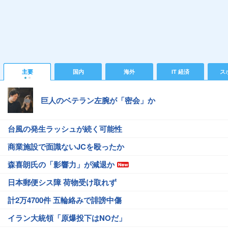
主要
国内
海外
IT 経済
ス
巨人のベテラン左腕が「密会」か
台風の発生ラッシュが続く可能性
商業施設で面識ないJCを殴ったか
森喜朗氏の「影響力」が減退か
日本郵便シス障 荷物受け取れず
計2万4700件 五輪絡みで誹謗中傷
イラン大統領「原爆投下はNOだ」