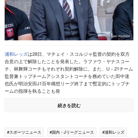
浦和レッズ
は28日、マチェイ・スコルジャ監督の契約を双方
合意の上で解除したことを発表した。ラファウ・ヤナスコー
チ、林舞輝コーチもそれぞれ契約解除に。また、U－21チーム
監督兼トップチームアシスタントコーチを務めていた田中達
也氏が明治安田J1百年構想リーグ終了まで暫定的にトップチ
ームの指揮を執ることも発
続きを読む
#スポーツニュース
#国内・Jリーグニュース
#浦和レッズ