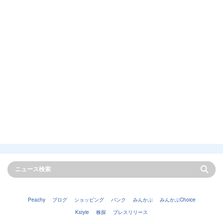
Peachy
ブログ
ショッピング
バンク
みんかぶ
みんかぶChoice
Kstyle
株探
プレスリリース