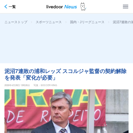
一覧
>
>
>
泥沼7連敗の
ニューストップ
スポーツニュース
国内・Jリーグニュース
泥沼7連敗の浦和レッズ スコルジャ監督の契約解除
を発表「変化が必要」
2026年4月28日 13時26分
写真：SOCCER KING