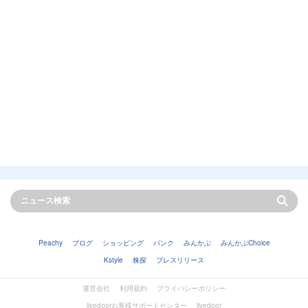
Peachy
ブログ
ショッピング
バンク
みんかぶ
みんかぶChoice
Kstyle
株探
プレスリリース
運営会社
利用規約
プライバシーポリシー
livedoorお客様サポートセンター
livedoor