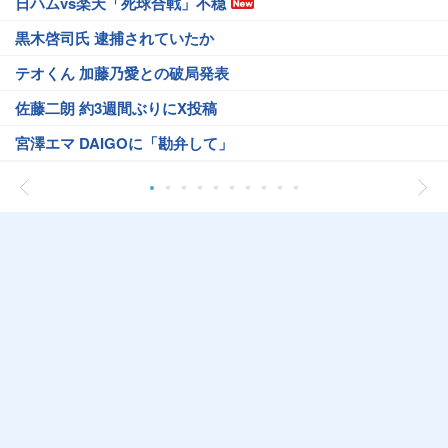
日ハムvs楽天「死球合戦」不穏
黒木啓司氏 逮捕されていたか
テオくん 加藤乃愛との破局発表
佐藤二朗 約3週間ぶりにX投稿
宮澤エマ DAIGOに「勘弁して」