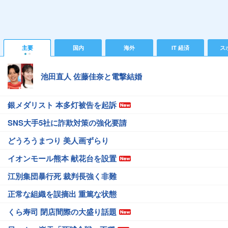
主要
国内
海外
IT 経済
ス
池田直人 佐藤佳奈と電撃結婚
銀メダリスト 本多灯被告を起訴
SNS大手5社に詐欺対策の強化要請
どうろうまつり 美人画ずらり
イオンモール熊本 献花台を設置
江別集団暴行死 裁判長強く非難
正常な組織を誤摘出 重篤な状態
くら寿司 閉店間際の大盛り話題