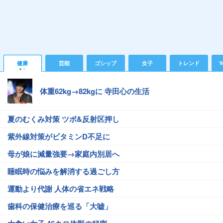
健康
芸能
ゴシップ
女子
トレンド
Y
体重62kg→82kgに 寺田心の生活
夏のむくみ対策 ツボ&反射区押し
紫外線対策がビタミンD不足に
母が娘に減量強要→家庭内別居へ
睡眠時の悩みを解消する過ごし方
運動より代謝 人体の省エネ戦略
歯科の保健治療を巡る「大嘘」