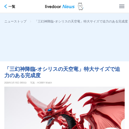
一覧
>
「三幻神降臨-オシリスの天空竜」特大サイズで迫力のある完成度
ニューストップ
「三幻神降臨-オシリスの天空竜」特大サイズで迫
力のある完成度
2026年3月19日 0時0分
写真：HOBBY Watch