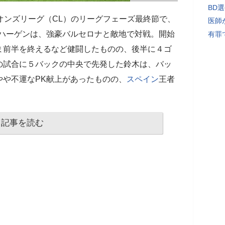
BD
オンズリーグ（CL）のリーグフェーズ最終節で、
医師
ンハーゲンは、強豪バルセロナと敵地で対戦。開始
有罪
ま前半を終えるなど健闘したものの、後半に４ゴ
の試合に５バックの中央で先発した鈴木は、バッ
やや不運なPK献上があったものの、
スペイン
王者
記事を読む