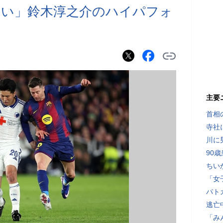
ぐい」鈴木淳之介のハイパフォ
主要
首相
寺社
川に
90
ちい
「女
パト
逃亡
「み