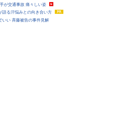
選手が交通事故 痛々しい姿
が語る汗悩みとの向き合い方
でいい 斉藤被告の事件見解