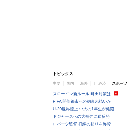
トピックス
主要
国内
海外
IT 経済
スポーツ
スローイン新ルール 町田対策は
FIFA 開催都市への約束未払いか
U-20世界陸上 中大の1年生が健闘
ドジャースへの大補強に猛反発
ロバーツ監督 打線の粘りを称賛