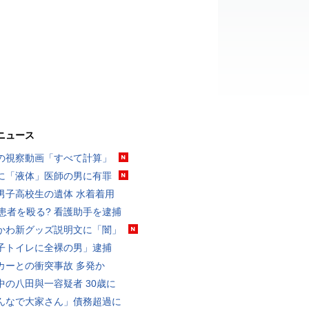
ニュース
の視察動画「すべて計算」
に「液体」医師の男に有罪
男子高校生の遺体 水着着用
歳患者を殴る? 看護助手を逮捕
かわ新グッズ説明文に「闇」
子トイレに全裸の男」逮捕
カーとの衝突事故 多発か
中の八田與一容疑者 30歳に
んなで大家さん」債務超過に