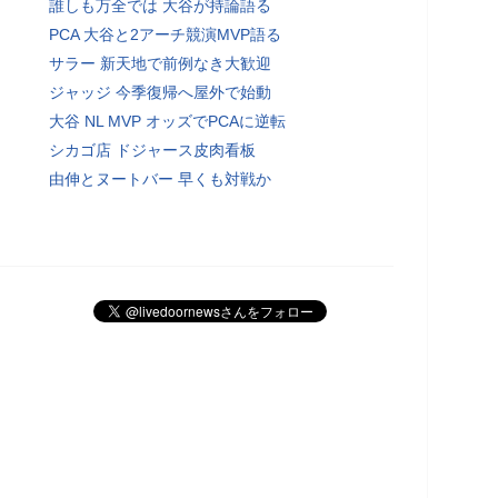
誰しも万全では 大谷が持論語る
PCA 大谷と2アーチ競演MVP語る
サラー 新天地で前例なき大歓迎
ジャッジ 今季復帰へ屋外で始動
大谷 NL MVP オッズでPCAに逆転
シカゴ店 ドジャース皮肉看板
由伸とヌートバー 早くも対戦か