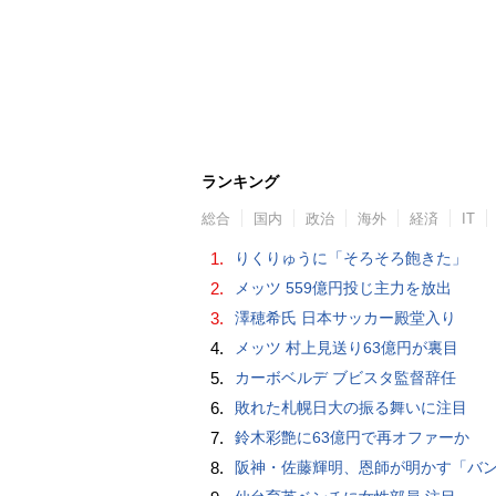
ランキング
総合
国内
政治
海外
経済
IT
1.
りくりゅうに「そろそろ飽きた」
2.
メッツ 559億円投じ主力を放出
3.
澤穂希氏 日本サッカー殿堂入り
4.
メッツ 村上見送り63億円が裏目
5.
カーボベルデ ブビスタ監督辞任
6.
敗れた札幌日大の振る舞いに注目
7.
鈴木彩艶に63億円で再オファーか
8.
阪神・佐藤輝明、恩師が明かす「バント拒否でホームラン」の“やんちゃ坊主