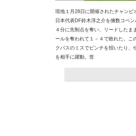
現地１月28日に開催されたチャンピ
日本代表DF鈴木淳之介を擁数コペ
４分に先制点を奪い、リードしたま
ールを奪われて１－４で敗れた。こ
クパスのミスでピンチを招いたり、
を相手に躍動。世