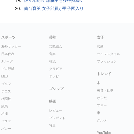
19.
佐々木朗希 離脱中も獲得熱続く
20.
仙台育英 女子部員が甲子園入り
スポーツ
芸能
女子
海外サッカー
芸能総合
恋愛
日本代表
音楽
ライフスタイル
Jリーグ
韓流
ファッション
プロ野球
グラビア
トレンド
MLB
テレビ
本
ゴルフ
ゴシップ
教育・仕事
テニス
からだ
格闘技
映画
マネー
競馬
レビュー
車
相撲
プレゼント
グルメ
バスケ
特集
バレー
YouTube