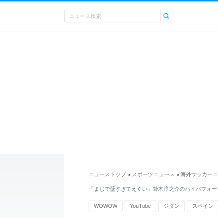
ニューストップ
スポーツニュース
海外サッカーニ
>
>
「まじで壁すぎてえぐい」鈴木淳之介のハイパフォー
WOWOW
YouTube
ジダン
スペイン