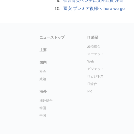
9.
仙台育英ベンチに女性部員 注目
10.
冨安 プレミア復帰へ here we go
ニューストップ
IT 経済
経済総合
主要
マーケット
Web
国内
ガジェット
社会
ITビジネス
政治
IT総合
海外
PR
海外総合
韓国
中国