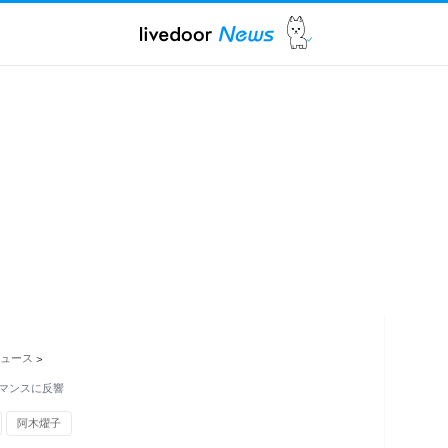
ュース
>
マンスに反響
阿木燿子