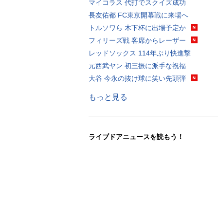
マイコラス 代打でスクイズ成功
長友佑都 FC東京開幕戦に来場へ
トルソワら 木下杯に出場予定か
フィリーズ戦 客席からレーザー
レッドソックス 114年ぶり快進撃
元西武ヤン 初三振に派手な祝福
大谷 今永の抜け球に笑い先頭弾
もっと見る
ライブドアニュースを読もう！