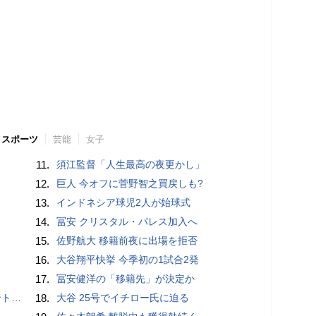
スポーツ
芸能
女子
11.
須江監督「人生最高の夜更かし」
12.
巨人 今オフに菅野智之買戻しも?
13.
インドネシア球児2人が始球式
14.
冨安 クリスタル・パレス加入へ
15.
佐野航大 移籍前夜に出場を拒否
16.
大谷翔平快挙 今季初の1試合2発
17.
冨安健洋の「移籍先」が決定か
”時代
18.
大谷 25号でイチロー氏に迫る