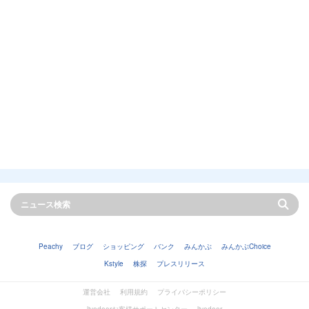
Peachy
ブログ
ショッピング
バンク
みんかぶ
みんかぶChoice
Kstyle
株探
プレスリリース
運営会社
利用規約
プライバシーポリシー