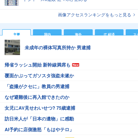
画像アクセスランキングをもっと見る
主要
国内
海外
IT 経済
ス
未成年の裸体写真所持か 男逮捕
帰省ラッシュ開始 新幹線満席も
覆面かぶってガソスタ強盗未遂か
「盗撮がクセに」教員の男逮捕
なぜ避難後に再入館できたのか
女児にAV見せわいせつ? 75歳逮捕
訪日米人が「日本の遺物」に感動
AI予約に店側激怒「もはやテロ」