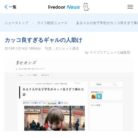
一覧
>
>
ある２人の女子学生がカッコ良すぎて痺
ニューストップ
ライフ総合ニュース
カッコ良すぎるギャルの人助け
2013年1月14日 18時6分
写真：ガジェット通信
by ライブドアニュース編集部