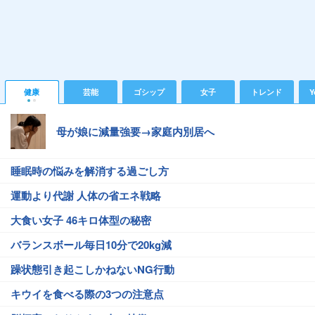
健康
芸能
ゴシップ
女子
トレンド
Y
母が娘に減量強要→家庭内別居へ
睡眠時の悩みを解消する過ごし方
運動より代謝 人体の省エネ戦略
大食い女子 46キロ体型の秘密
バランスボール毎日10分で20kg減
躁状態引き起こしかねないNG行動
キウイを食べる際の3つの注意点