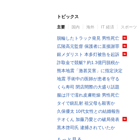
トピックス
主要
国内
海外
IT 経済
スポーツ
脱輪したトラック発見 男性死亡
広陵高元監督 保護者に直接謝罪
銀メダリスト 本多灯被告を起訴
詐取金で競艇? 約1.3億円脱税か
熊本地震「激甚災害」に指定決定
地震 手術中の医師が患者を守る
くら寿司 閉店間際の大盛り話題
服は汗で濡れ皮膚乾燥 男性死亡
タイで銃乱射 祖父母も殺害か
久保優太 10代女性との結婚報告
テオくん 加藤乃愛との破局発表
黒木啓司氏 逮捕されていたか
もっと見る