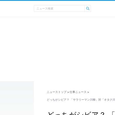
ニューストップ
仕事ニュース
>
>
どっちがシビア？ 「サラリーマン川柳」対「オタク
どっちがシビア？ 