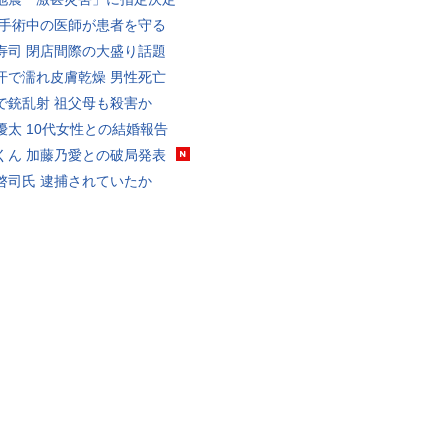
 手術中の医師が患者を守る
寿司 閉店間際の大盛り話題
汗で濡れ皮膚乾燥 男性死亡
で銃乱射 祖父母も殺害か
優太 10代女性との結婚報告
くん 加藤乃愛との破局発表
啓司氏 逮捕されていたか