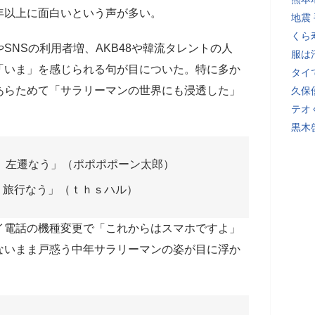
年以上に面白いという声が多い。
地震
くら
SNSの利用者増、AKB48や韓流タレントの人
服は
「いま」を感じられる句が目についた。特に多か
タイ
あらためて「サラリーマンの世界にも浸透した」
久保
テオ
黒木
 左遷なう」（ポポポポーン太郎）
 旅行なう」（ｔｈｓハル）
イ電話の機種変更で「これからはスマホですよ」
ないまま戸惑う中年サラリーマンの姿が目に浮か