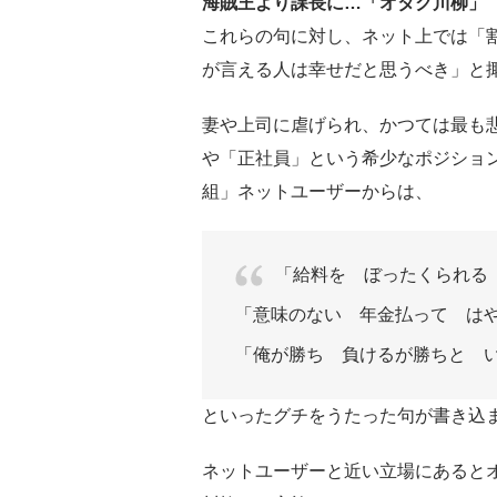
海賊王より課長に…「オタク川柳」
これらの句に対し、ネット上では「
が言える人は幸せだと思うべき」と
妻や上司に虐げられ、かつては最も
や「正社員」という希少なポジショ
組」ネットユーザーからは、
「給料を ぼったくられる
「意味のない 年金払って はや
「俺が勝ち 負けるが勝ちと 
といったグチをうたった句が書き込
ネットユーザーと近い立場にあると