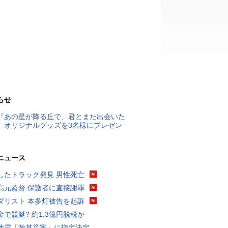
らせ
『あの星が降る丘で、君とまた出会いた
』オリジナルグッズを3名様にプレゼン
ニュース
したトラック発見 男性死亡
高元監督 保護者に直接謝罪
ダリスト 本多灯被告を起訴
金で競艇? 約1.3億円脱税か
地震「激甚災害」に指定決定