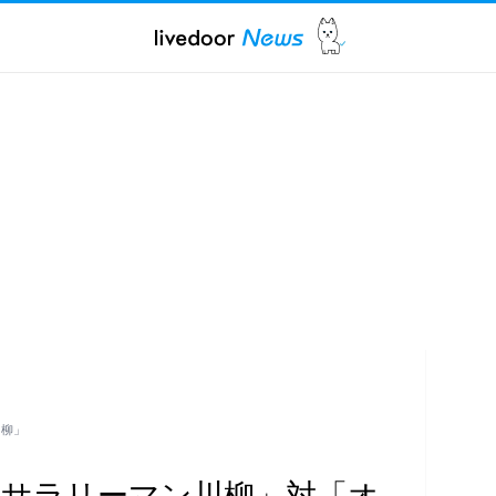
川柳」
「サラリーマン川柳」対「オ