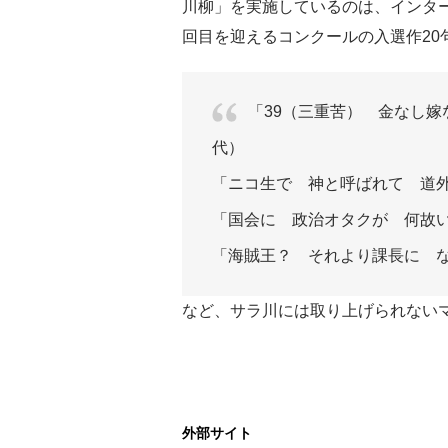
川柳」を実施しているのは、インタ
回目を迎えるコンクールの入選作20
「39（三重苦） 金なし嫁
代）
「ニコ生で 神と呼ばれて 道外
「国会に 政治オタクが 何故い
「海賊王？ それより課長に な
など、サラ川には取り上げられない
外部サイト