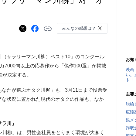
みんなの感想は？
（サラリーマン川柳）ベスト10」のコンクール
お知
7000句以上の応募作から「傑作100選」が掲載
映画
0が決定する。
い。
ト！
なたが選ぶオタク川柳」も、3月11日まで投票受
主要
アな状況に置かれた現代のオタクの作品も、なか
脱輪
広陵
銀メ
サラ川」
詐取
ン川柳」は、男性会社員をとりまく環境が大きく
熊本