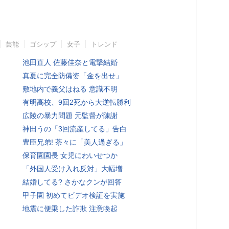
芸能
ゴシップ
女子
トレンド
池田直人 佐藤佳奈と電撃結婚
真夏に完全防備姿「金を出せ」
敷地内で義父はねる 意識不明
有明高校、9回2死から大逆転勝利
広陵の暴力問題 元監督が陳謝
神田うの「3回流産してる」告白
豊臣兄弟! 茶々に「美人過ぎる」
保育園園長 女児にわいせつか
「外国人受け入れ反対」大幅増
結婚してる? さかなクンが回答
甲子園 初めてビデオ検証を実施
地震に便乗した詐欺 注意喚起