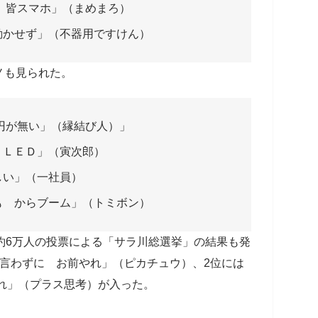
 皆スマホ」（まめまろ）
動かせず」（不器用ですけん）
ノも見られた。
円が無い」（縁結び人）」
 ＬＥＤ」（寅次郎）
しい」（一社員）
も からブーム」（トミボン）
約6万人の投票による「サラ川総選挙」の結果も発
言わずに お前やれ」（ピカチュウ）、2位には
れ」（プラス思考）が入った。