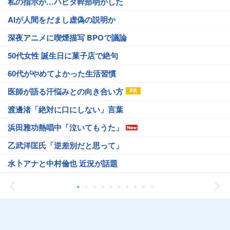
私の指示が…ハビタ幹部明かした
AIが人間をだまし虚偽の説明か
深夜アニメに喫煙描写 BPOで議論
50代女性 誕生日に菓子店で絶句
60代がやめてよかった生活習慣
医師が語る汗悩みとの向き合い方
渡邊渚「絶対に口にしない」言葉
浜田雅功熱唱中「泣いてもうた」
乙武洋匡氏「逆差別だと思って」
水卜アナと中村倫也 近況が話題