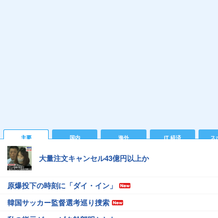
主要
国内
海外
IT 経済
ス
大量注文キャンセル43億円以上か
原爆投下の時刻に「ダイ・イン」
韓国サッカー監督選考巡り捜索