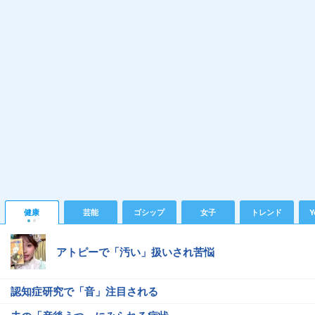
健康
芸能
ゴシップ
女子
トレンド
Y
アトピーで「汚い」扱いされ苦悩
認知症研究で「音」注目される