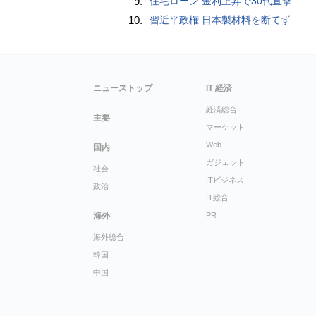
9.
住宅ローン 金利上昇で30代直撃
10.
習近平政権 日本製材料を断てず
ニューストップ
IT 経済
経済総合
主要
マーケット
Web
国内
ガジェット
社会
ITビジネス
政治
IT総合
海外
PR
海外総合
韓国
中国