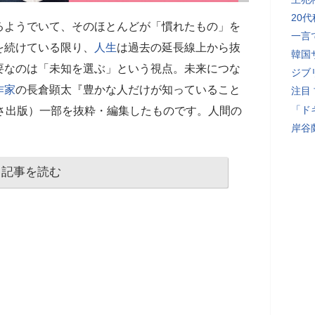
20
るようでいて、そのほとんどが「慣れたもの」を
一言
を続けている限り、
人生
は過去の延長線上から抜
韓国
要なのは「未知を選ぶ」という視点。未来につな
ジブ
作家
の長倉顕太『豊かな人だけが知っていること
注目
「ド
さ出版）一部を抜粋・編集したものです。人間の
岸谷
記事を読む