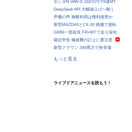
ホンダN-VAN G 150万円で6速MT
DeepSeek API 大幅値上げへ動く
声優の声 無断利用は権利侵害か
新型MAZDA3とCX-30 残価で逆転
GR86一部改良 FR×MTで走り深化
確定申告 修繕費の計上に要注意
新型クラウン 349馬力で秋登場
もっと見る
ライブドアニュースを読もう！