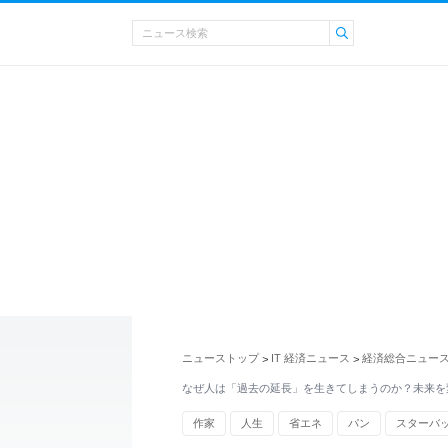
ニューストップ
IT 経済ニュース
経済総合ニュー
>
>
なぜ人は「過去の延長」を生きてしまうのか？未来を
作家
人生
省エネ
パン
スターバ