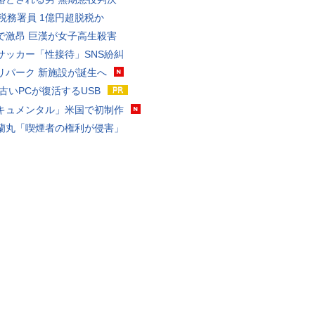
代税務署員 1億円超脱税か
で激昂 巨漢が女子高生殺害
サッカー「性接待」SNS紛糾
リパーク 新施設が誕生へ
 古いPCが復活するUSB
キュメンタル」米国で初制作
蘭丸「喫煙者の権利が侵害」