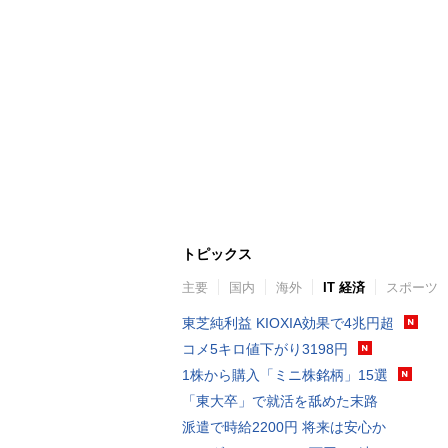
トピックス
主要
国内
海外
IT 経済
スポーツ
東芝純利益 KIOXIA効果で4兆円超
コメ5キロ値下がり3198円
1株から購入「ミニ株銘柄」15選
「東大卒」で就活を舐めた末路
派遣で時給2200円 将来は安心か