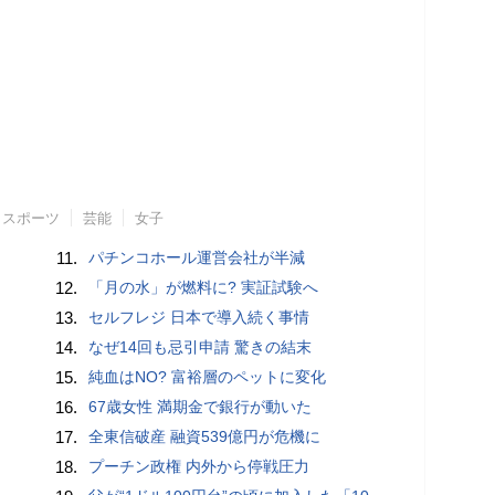
スポーツ
芸能
女子
11.
パチンコホール運営会社が半減
12.
「月の水」が燃料に? 実証試験へ
13.
セルフレジ 日本で導入続く事情
14.
なぜ14回も忌引申請 驚きの結末
15.
純血はNO? 富裕層のペットに変化
16.
67歳女性 満期金で銀行が動いた
17.
全東信破産 融資539億円が危機に
18.
プーチン政権 内外から停戦圧力