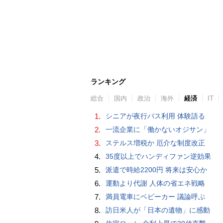
ランキング
総合
国内
政治
海外
経済
IT
1.
シニアが夜行バス利用 体験語る
2.
一流企業に「働かないオジサン」
3.
ステルス増税か 厄介な制度改正
4.
35度以上でハンディファン逆効果
5.
派遣で時給2200円 将来は安心か
6.
運動より代謝 人体の省エネ戦略
7.
満員電車にベビーカー 議論呼ぶ
8.
訪日米人が「日本の遺物」に感動