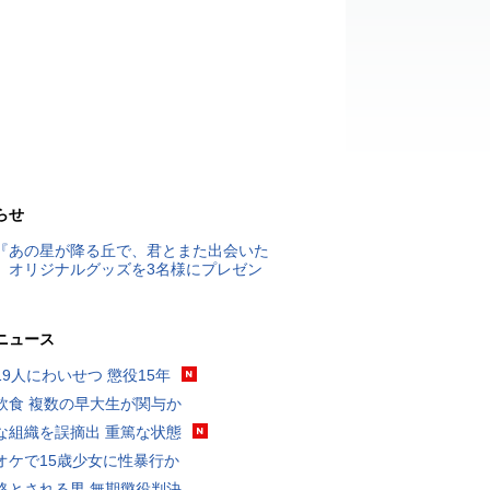
らせ
『あの星が降る丘で、君とまた出会いた
』オリジナルグッズを3名様にプレゼン
ニュース
19人にわいせつ 懲役15年
飲食 複数の早大生が関与か
な組織を誤摘出 重篤な状態
オケで15歳少女に性暴行か
格とされる男 無期懲役判決