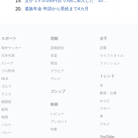
19.
父が“1ドル100円台”の頃に加入した「1000万円の外貨建て保険」が、円安で「評価額1610万円」に…“相続税額”はいくら増えますか？ 死後も税金が動くケースとは
20.
遺族年金 申請から受給まで4カ月
スポーツ
芸能
女子
海外サッカー
芸能総合
恋愛
日本代表
音楽
ライフスタイル
Jリーグ
韓流
ファッション
プロ野球
グラビア
トレンド
MLB
テレビ
本
ゴルフ
ゴシップ
教育・仕事
テニス
からだ
格闘技
映画
マネー
競馬
レビュー
車
相撲
プレゼント
グルメ
バスケ
特集
バレー
YouTube