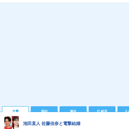
主要
国内
海外
IT 経済
ス
池田直人 佐藤佳奈と電撃結婚