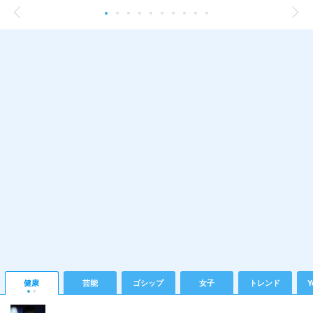
健康
芸能
ゴシップ
女子
トレンド
Y