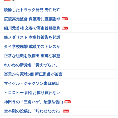
脱輪したトラック発見 男性死亡
広陵高元監督 保護者に直接謝罪
細川元首相 文春で高市首相批判
銀メダリスト 本多灯被告を起訴
タイ学校銃撃 成績でストレスか
正常な組織を誤摘出 重篤な状態
れいわの新党名「覚えづらい」
楽天から死球5個 新庄監督が苦言
マイケル・ジャクソン来日秘話
ヒコロヒー 割引お握り買わない
神田うの「三角ハゲ」治療法告白
堂本剛の投稿に「匂わせなの?」