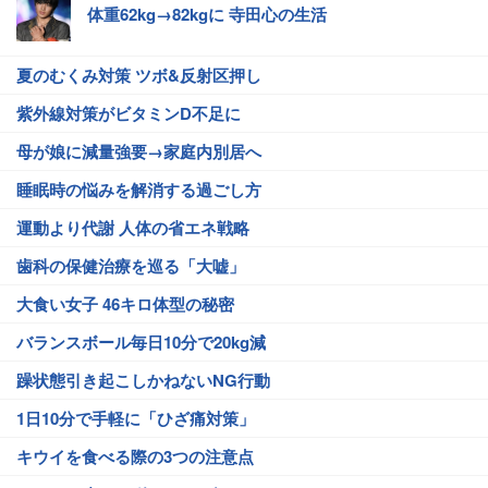
体重62kg→82kgに 寺田心の生活
夏のむくみ対策 ツボ&反射区押し
紫外線対策がビタミンD不足に
母が娘に減量強要→家庭内別居へ
睡眠時の悩みを解消する過ごし方
運動より代謝 人体の省エネ戦略
歯科の保健治療を巡る「大嘘」
大食い女子 46キロ体型の秘密
バランスボール毎日10分で20kg減
躁状態引き起こしかねないNG行動
1日10分で手軽に「ひざ痛対策」
キウイを食べる際の3つの注意点