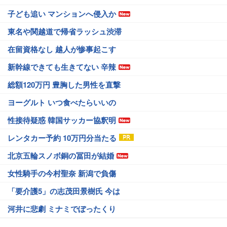
子ども追い マンションへ侵入か
東名や関越道で帰省ラッシュ渋滞
在留資格なし 越人が惨事起こす
新幹線できても生きてない 辛辣
総額120万円 豊胸した男性を直撃
ヨーグルト いつ食べたらいいの
性接待疑惑 韓国サッカー協釈明
レンタカー予約 10万円分当たる
北京五輪スノボ銅の冨田が結婚
女性騎手の今村聖奈 新潟で負傷
「要介護5」の志茂田景樹氏 今は
河井に悲劇 ミナミでぼったくり