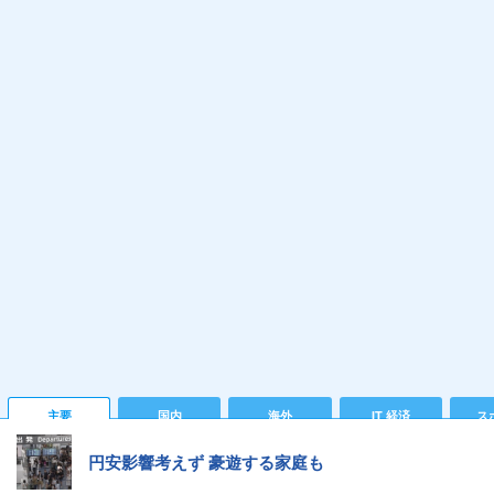
主要
国内
海外
IT 経済
ス
円安影響考えず 豪遊する家庭も