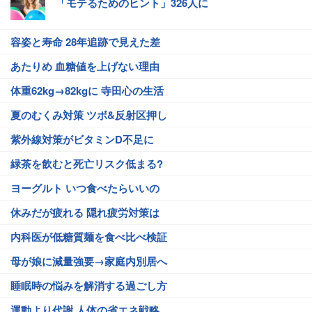
「モテるためのヒント」326人に
容姿と寿命 28年追跡で見えた差
あたりめ 血糖値を上げない理由
体重62kg→82kgに 寺田心の生活
夏のむくみ対策 ツボ&反射区押し
紫外線対策がビタミンD不足に
緑茶を飲むと死亡リスク低まる?
ヨーグルト いつ食べたらいいの
休みだが疲れる 隠れ疲労対策は
内科医が低糖質麺を食べ比べ検証
母が娘に減量強要→家庭内別居へ
睡眠時の悩みを解消する過ごし方
運動より代謝 人体の省エネ戦略