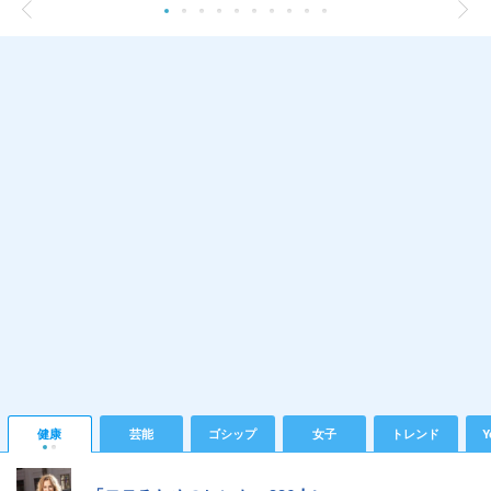
健康
芸能
ゴシップ
女子
トレンド
Y