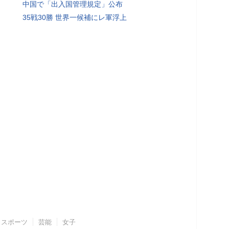
中国で「出入国管理規定」公布
35戦30勝 世界一候補にレ軍浮上
スポーツ
芸能
女子