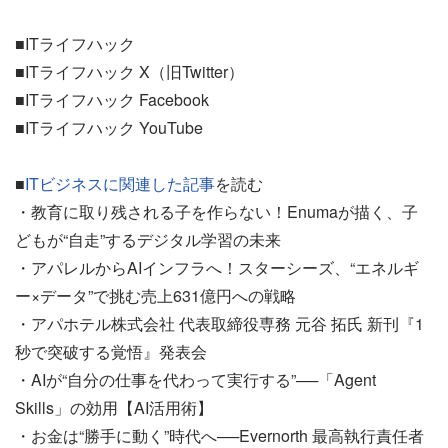
■ITライフハック
■ITライフハック X（旧Twitter）
■ITライフハック Facebook
■ITライフハック YouTube
■
ITビジネスに関連した記事
を読む
・教育に取り残される子を作らない！Enumaが描く、子
どもが“自走”するデジタル学習の未来
・アパレルからAIインフラへ！スターシーズ、“エネルギ
ー×データ”で挑む売上631億円への戦略
・アパホテル株式会社 代表取締役専務 元谷 拓氏 新刊『1
秒で突破する覚悟』発表会
・AIが“自分の仕事を代わって実行する”──「Agent
Skills」の効用【AI活用術】
・お金は“勝手に動く”時代へ──Evernorth 最高執行責任者