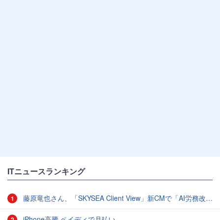
ITニュースランキング
藤原竜也さん、「SKYSEA Client View」新CMで「AI労務改善」をアピール 働き方をAIが分析したら「すぐに休んで」と言われる？
1
iPhone高騰 ペイディで月払い
2