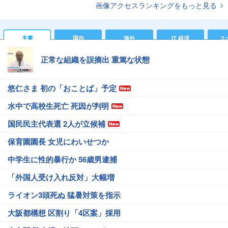
画像アクセスランキングをもっと見る
主要
国内
海外
IT 経済
ス
正常な組織を誤摘出 重篤な状態
悠仁さま 初の「おことば」予定
水中で高校生死亡 死因が判明
国民民主代表選 2人が立候補
保育園園長 女児にわいせつか
中学生に性的暴行か 56歳男逮捕
「外国人受け入れ反対」大幅増
ライオン3頭死ぬ 猛暑対策を指示
大阪都構想 区割り「4区案」採用