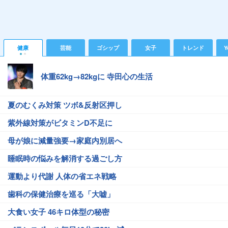
健康
芸能
ゴシップ
女子
トレンド
Y
体重62kg→82kgに 寺田心の生活
夏のむくみ対策 ツボ&反射区押し
紫外線対策がビタミンD不足に
母が娘に減量強要→家庭内別居へ
睡眠時の悩みを解消する過ごし方
運動より代謝 人体の省エネ戦略
歯科の保健治療を巡る「大嘘」
大食い女子 46キロ体型の秘密