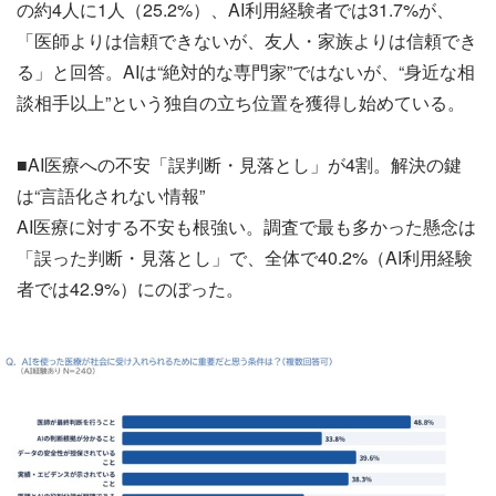
の約4人に1人（25.2%）、AI利用経験者では31.7%が、
「医師よりは信頼できないが、友人・家族よりは信頼でき
る」と回答。AIは“絶対的な専門家”ではないが、“身近な相
談相手以上”という独自の立ち位置を獲得し始めている。
■AI医療への不安「誤判断・見落とし」が4割。解決の鍵
は“言語化されない情報”
AI医療に対する不安も根強い。調査で最も多かった懸念は
「誤った判断・見落とし」で、全体で40.2%（AI利用経験
者では42.9%）にのぼった。