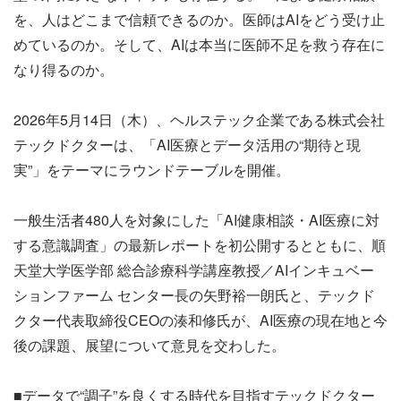
を、人はどこまで信頼できるのか。医師はAIをどう受け止
めているのか。そして、AIは本当に医師不足を救う存在に
なり得るのか。
2026年5月14日（木）、ヘルステック企業である株式会社
テックドクターは、「AI医療とデータ活用の“期待と現
実”」をテーマにラウンドテーブルを開催。
一般生活者480人を対象にした「AI健康相談・AI医療に対
する意識調査」の最新レポートを初公開するとともに、順
天堂大学医学部 総合診療科学講座教授／AIインキュベー
ションファーム センター長の矢野裕一朗氏と、テックド
クター代表取締役CEOの湊和修氏が、AI医療の現在地と今
後の課題、展望について意見を交わした。
■データで“調子”を良くする時代を目指すテックドクター