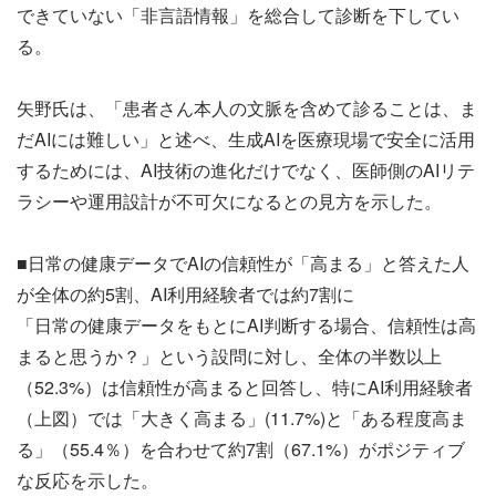
できていない「非言語情報」を総合して診断を下してい
る。
矢野氏は、「患者さん本人の文脈を含めて診ることは、ま
だAIには難しい」と述べ、生成AIを医療現場で安全に活用
するためには、AI技術の進化だけでなく、医師側のAIリテ
ラシーや運用設計が不可欠になるとの見方を示した。
■日常の健康データでAIの信頼性が「高まる」と答えた人
が全体の約5割、AI利用経験者では約7割に
「日常の健康データをもとにAI判断する場合、信頼性は高
まると思うか？」という設問に対し、全体の半数以上
（52.3%）は信頼性が高まると回答し、特にAI利用経験者
（上図）では「大きく高まる」(11.7%)と「ある程度高ま
る」（55.4％）を合わせて約7割（67.1%）がポジティブ
な反応を示した。