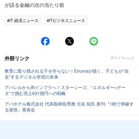
が語る金融の次の当たり前
#IT 経済ニュース
#ITビジネスニュース
外部リンク
ITライフハック
教育に取り残される子を作らない！Enumaが描く、子どもが“自
走”するデジタル学習の未来
アパレルからAIインフラへ！スターシーズ、“エネルギー×デー
タ”で挑む売上631億円への戦略
アパホテル株式会社 代表取締役専務 元谷 拓氏 新刊『1秒で突破す
る覚悟』発表会