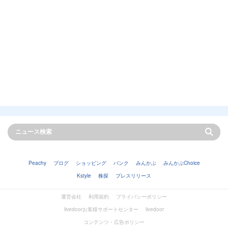
Peachy
ブログ
ショッピング
バンク
みんかぶ
みんかぶChoice
Kstyle
株探
プレスリリース
運営会社
利用規約
プライバシーポリシー
livedoorお客様サポートセンター
livedoor
コンテンツ・広告ポリシー