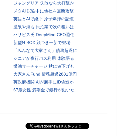
ジャングリア 失敗なら大打撃か
メタAI 試験中に他社を無断攻撃
英語とAIで継ぐ 原子爆弾の記憶
温泉や海も 民泊業で次の狙いは
ハサビス氏 DeepMind CEO退任
新型N-BOX 顔つき一新で登場
「みんなで大家さん」債務超過に
シニアが夜行バス利用 体験語る
燃油サーチャージ 秋に値下げも
大家さんFund 債務超過2881億円
英政府機関 AIが勝手にID偽造か
67歳女性 満期金で銀行が動いた