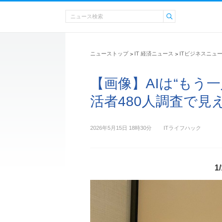
ニューストップ
IT 経済ニュース
ITビジネスニュ
>
>
【画像】AIは“もう
活者480人調査で見えた 
2026年5月15日 18時30分
ITライフハック
1/