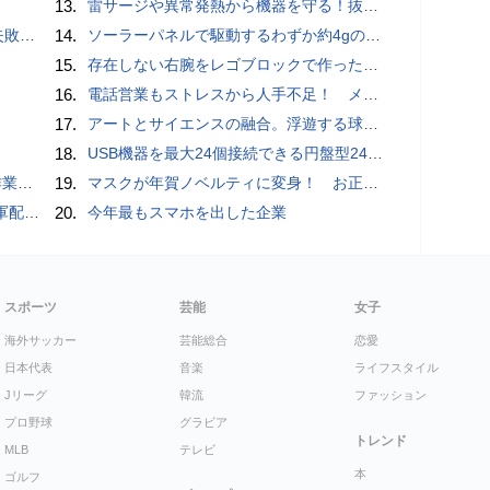
13.
雷サージや異常発熱から機器を守る！抜け止め仕様の3P-2P変換アダプタ
買い方
14.
ソーラーパネルで駆動するわずか約4gの超軽量ドローン「CoulombFly」
15.
存在しない右腕をレゴブロックで作った少年ビルダーが登場
16.
電話営業もストレスから人手不足！ メンタルに心配ない会話AI 「Sakura TALK」が営業電話をかける時代がくる
17.
アートとサイエンスの融合。浮遊する球体インテリア「Buda Ball(ブダボール)」
18.
USB機器を最大24個接続できる円盤型24ポートUSBハブが登場
pace」
19.
マスクが年賀ノベルティに変身！ お正月特別パッケージの注文受付開始
クッカー
20.
今年最もスマホを出した企業
スポーツ
芸能
女子
海外サッカー
芸能総合
恋愛
日本代表
音楽
ライフスタイル
Jリーグ
韓流
ファッション
プロ野球
グラビア
トレンド
MLB
テレビ
本
ゴルフ