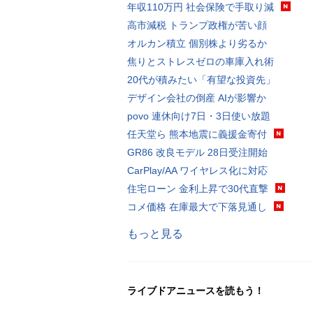
年収110万円 社会保険で手取り減
高市減税 トランプ政権が苦い顔
オルカン積立 個別株より劣るか
焦りとストレスゼロの車庫入れ術
20代が積みたい「有望な投資先」
デザイン会社の倒産 AIが影響か
povo 連休向け7日・3日使い放題
任天堂ら 熊本地震に義援金寄付
GR86 改良モデル 28日受注開始
CarPlay/AA ワイヤレス化に対応
住宅ローン 金利上昇で30代直撃
コメ価格 在庫最大で下落見通し
もっと見る
ライブドアニュースを読もう！