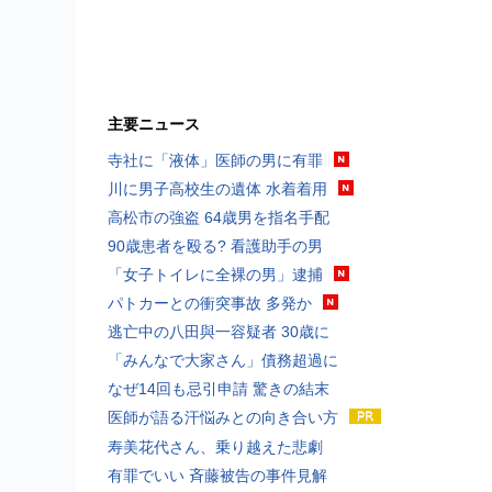
主要ニュース
寺社に「液体」医師の男に有罪
川に男子高校生の遺体 水着着用
高松市の強盗 64歳男を指名手配
90歳患者を殴る? 看護助手の男
「女子トイレに全裸の男」逮捕
パトカーとの衝突事故 多発か
逃亡中の八田與一容疑者 30歳に
「みんなで大家さん」債務超過に
なぜ14回も忌引申請 驚きの結末
医師が語る汗悩みとの向き合い方
寿美花代さん、乗り越えた悲劇
有罪でいい 斉藤被告の事件見解