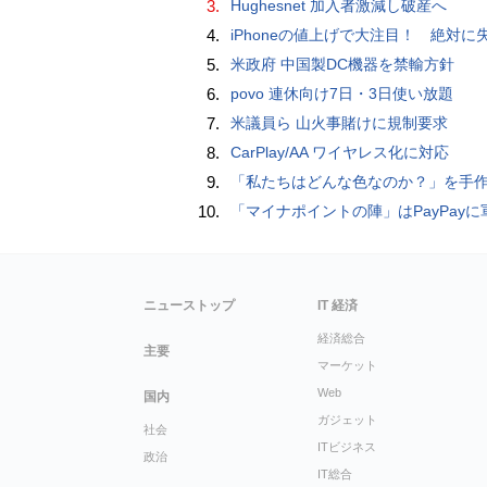
3.
Hughesnet 加入者激減し破産へ
4.
iPhoneの値上げで大注目！ 絶対に失敗しない「中古スマホ」の売り方＆
5.
米政府 中国製DC機器を禁輸方針
6.
povo 連休向け7日・3日使い放題
7.
米議員ら 山火事賭けに規制要求
8.
CarPlay/AA ワイヤレス化に対応
9.
「私たちはどんな色なのか？」を手作業でデータ分析して人間の肌の色を表現する新しい色空間を構築した「Inclusive Color S
10.
「マイナポイントの陣」はPayPayに軍配！ 燻製できちゃう鍋、グラスドーム
ニューストップ
IT 経済
経済総合
主要
マーケット
Web
国内
ガジェット
社会
ITビジネス
政治
IT総合