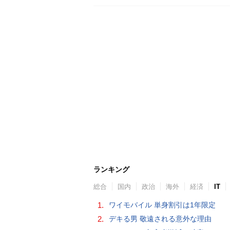
ランキング
総合
国内
政治
海外
経済
IT
1.
ワイモバイル 単身割引は1年限定
2.
デキる男 敬遠される意外な理由