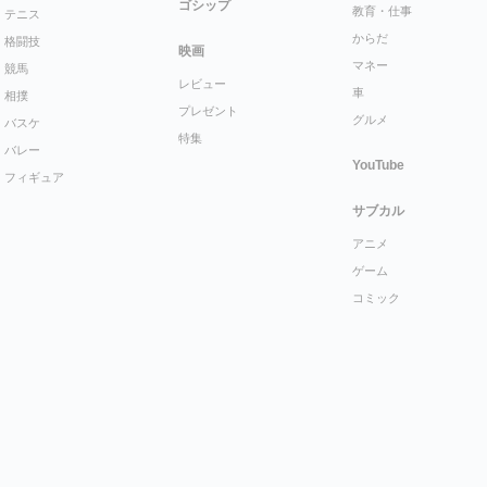
ゴシップ
教育・仕事
テニス
からだ
格闘技
映画
マネー
競馬
レビュー
車
相撲
プレゼント
グルメ
バスケ
特集
バレー
YouTube
フィギュア
サブカル
アニメ
ゲーム
コミック