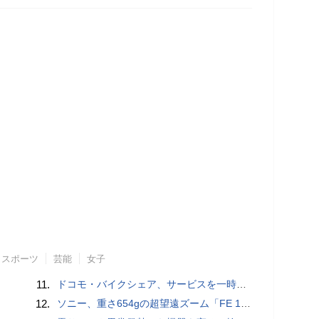
スポーツ
芸能
女子
11.
ドコモ・バイクシェア、サービスを一時停止 不具合の復旧が見通せないため
12.
ソニー、重さ654gの超望遠ズーム「FE 100-400mm F5.6-8 OSS」 実売14万円前後