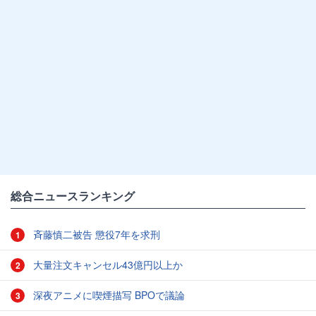
総合ニュースランキング
斉藤慎二被告 懲役7年を求刑
1
大量注文キャンセル43億円以上か
2
深夜アニメに喫煙描写 BPOで議論
3