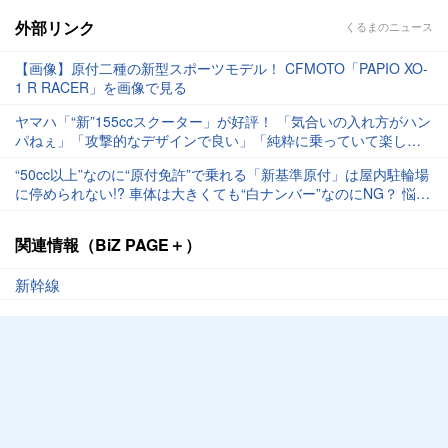
外部リンク
くるまのニュース
【画像】原付二種の新型スポーツモデル！ CFMOTO「PAPIO XO-
1 R RACER」を画像で見る
ヤマハ「“新”155ccスクーター」が好評！ 「気合いの入れ方がハン
パねぇ」「攻撃的なデザインで良い」「純粋に乗っていて楽しそ
う」と称賛の声 26年夏以降に市販予定の「Aerox（アエロック
“50cc以上”なのに“原付免許”で乗れる「新基準原付」は屋内駐輪場
ス）」に注目！
に停められない!? 車体は大きくても“白ナンバー”なのにNG？ 悩ま
しい駐輪場事情
関連情報（BiZ PAGE＋）
新幹線