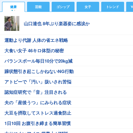
健康
芸能
ゴシップ
女子
トレンド
Y
山口達也 8年ぶり楽器姿に感涙か
運動より代謝 人体の省エネ戦略
大食い女子 46キロ体型の秘密
バランスボール毎日10分で20kg減
躁状態引き起こしかねないNG行動
アトピーで「汚い」扱いされ苦悩
認知症研究で「音」注目される
夫の「産後うつ」にみられる症状
大豆を摂取してストレス過食防止
1日10回 お腹引き締まる簡単習慣