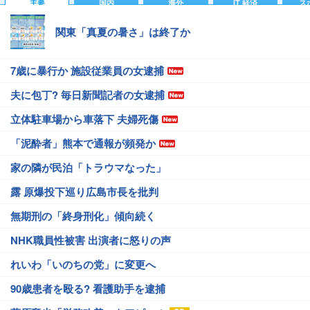
主要
国内
海外
IT 経済
ス
関東「真夏の暑さ」は終了か
7歳に暴行か 施設従業員の女逮捕
夫に包丁? 毎日新聞記者の女逮捕
立体駐車場から車落下 夫婦死傷
「泥酔者」熊本で通報が頻発か
家の隣が民泊「トラウマなった」
露 原爆投下巡り広島市長を批判
無期刑の「終身刑化」傾向続く
NHK職員性被害 出演者に怒りの声
れいわ「いのちの党」に変更へ
90歳患者を殴る? 看護助手を逮捕