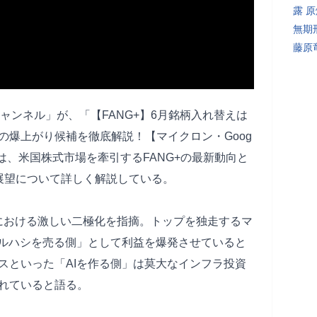
露 
無期
藤原
資チャンネル」が、「【FANG+】6月銘柄入れ替えは
の爆上がり候補を徹底解説！【マイクロン・Goog
は、米国株式市場を牽引するFANG+の最新動向と
展望について詳しく解説している。
柄における激しい二極化を指摘。トップを独走するマ
ツルハシを売る側」として利益を爆発させていると
スといった「AIを作る側」は莫大なインフラ投資
れていると語る。