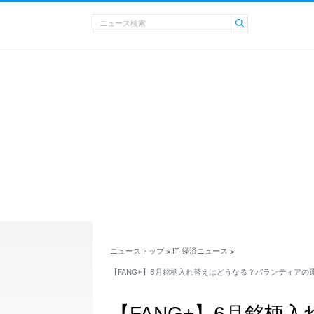
ニューストップ
IT 経済ニュース
>
>
【FANG+】6月銘柄入れ替えはどうなる？パランティアの
【FANG+】6月銘柄