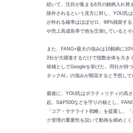
続いて、注目が集まる6月の銘柄入れ替
除外されるという見方に対し、YOU氏は
が外れる確率はほぼゼロ、99%残留す
や売上高成長率で他を圧倒しているとそ
また、FANG+最大の強みは10銘柄に
2社が大躍進するだけで指数全体を大き
候補としてGoogleを挙げた。同社が
タックAI」の強みが開花すると予想して
最後に、YOU氏はボラティリティの高さ
起。S&P500などを守りの核とし、FA
「コア・サテライト戦略」を提案し、「
ク管理の重要性を説いて動画を締めくく