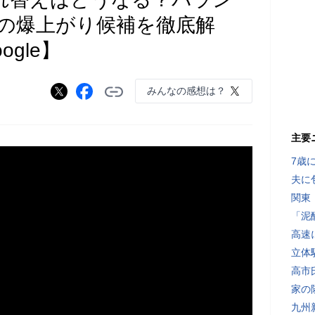
の爆上がり候補を徹底解
gle】
みんなの感想は？
主要
7歳
夫に
関東
「泥
高速
立体
高市
家の
九州