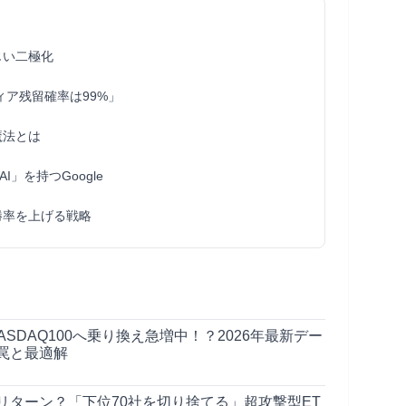
じい二極化
ィア残留確率は99%」
魔法とは
」を持つGoogle
勝率を上げる戦略
ASDAQ100へ乗り換え急増中！？2026年最新デー
罠と最適解
するリターン？「下位70社を切り捨てる」超攻撃型ET