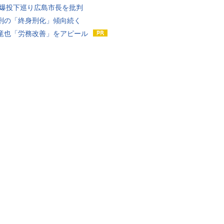
原爆投下巡り広島市長を批判
刑の「終身刑化」傾向続く
竜也「労務改善」をアピール