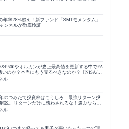
の年率28%超え！新ファンド「SMTモメンタム」
チャンネルが徹底検証
ぜS&P500やオルカンが史上最高値を更新する中でFA
悪いのか？本当にもう売るべきなのか？【NISA/成
/FANG+/一歩テック20】
ネル
026年のつみたて投資枠はこうしろ！最強リターン投
底解説。リターンだけに惑わされるな！選ぶなら〇
ださい！
ネル
HDがいつまで経っても調子が悪いたった一つの理