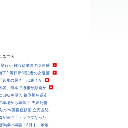
ニュース
に暴行か 施設従業員の女逮捕
包丁? 毎日新聞記者の女逮捕
「真夏の暑さ」は終了か
酔者」熊本で通報が頻発か
に自転車侵入 路側帯を逆走
駐車場から車落下 夫婦死傷
氏のPV風視察動画 立憲激怒
隣が民泊「トラウマなった」
新幹線の再開「8月中」示唆