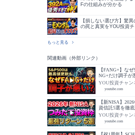
Fの仕組みが分かる
【損しない選び方】驚異
の罠と真実をYOU投資
もっと見る
関連動画（外部リンク）
【FANG+】な
NG+だけ調子が
長投資枠/おすすめ
YOU投資チャン
youtube.com
【新NISA】2
資信託5選を徹
〇に注意してく
YOU投資チャン
youtube.com
【祝1周年】SC