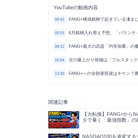
YouTubeの動画内容
FANG+構成銘柄で起きている凄ま
00:42
6月銘柄入れ替え予想、「パランテ
05:53
FANG+最大の武器「均等加重」の
09:12
次の爆上がり候補は「フルスタックAI
10:54
FANG+への全財産投資はキケン？
13:30
関連記事
【大転換】FANG+からN
タで暴く「最強指数」の
NASDAQ100を凌駕