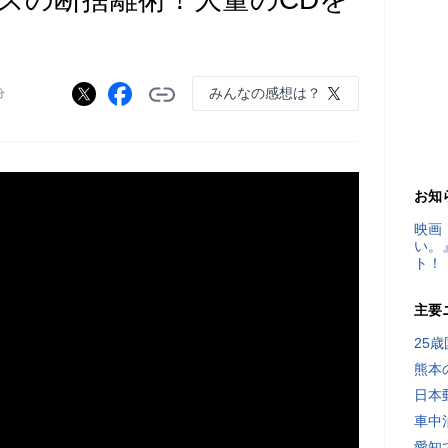
みんなの感想は？
分
お知
映画
い。
ト！
主要
25
熊本
日本
車中
愛知