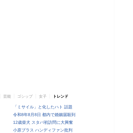
芸能
ゴシップ
女子
トレンド
「ミサイル」と化したハト 話題
令和8年8月8日 都内で婚姻届殺到
12歳柴犬 スタバ初訪問に大興奮
小原ブラス ハンディファン批判