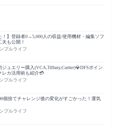
！】登録者0→5,000人の収益/使用機材・編集ソフ
工夫も公開！
シンプルライフ
リー購入(VCA,Tiffany,Cartier)💎DFSポイン
クレカ活用術も紹介💳
シンプルライフ
000個捨てチャレンジ後の変化がすごかった！運気
シンプルライフ