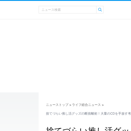
ニューストップ
ライフ総合ニュース
>
>
捨てづらい推し活グッズの断捨離術！大量のCDを手放す
捨てづらい推し活グッ