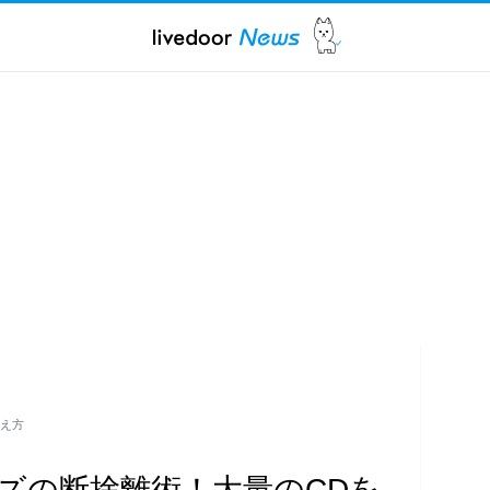
考え方
ズの断捨離術！大量のCDを