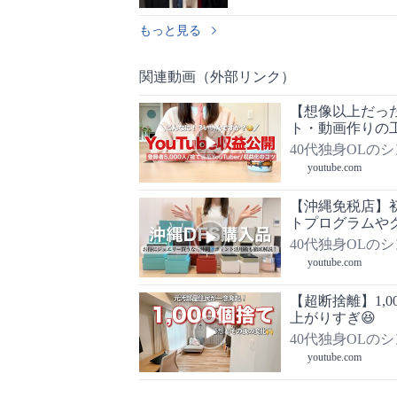
もっと見る
関連動画（外部リンク）
【想像以上だった
ト・動画作りの
40代独身OLの
youtube.com
【沖縄免税店】初ジュエ
トプログラムや
40代独身OLの
youtube.com
【超断捨離】1,
上がりすぎ😆
40代独身OLの
youtube.com