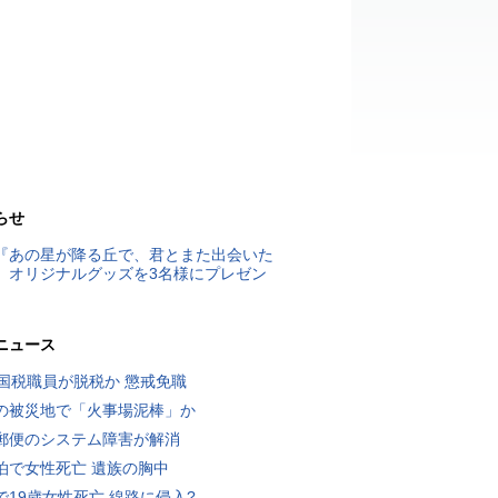
らせ
『あの星が降る丘で、君とまた出会いた
』オリジナルグッズを3名様にプレゼン
ニュース
歳国税職員が脱税か 懲戒免職
の被災地で「火事場泥棒」か
郵便のシステム障害が解消
泊で女性死亡 遺族の胸中
で19歳女性死亡 線路に侵入?