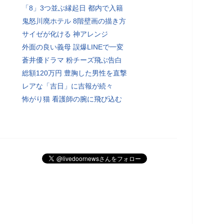
「8」3つ並ぶ縁起日 都内で入籍
鬼怒川廃ホテル 8階壁画の描き方
サイゼが化ける 神アレンジ
外面の良い義母 誤爆LINEで一変
蒼井優ドラマ 粉チーズ飛ぶ告白
総額120万円 豊胸した男性を直撃
レアな「吉日」に吉報が続々
怖がり猫 看護師の腕に飛び込む