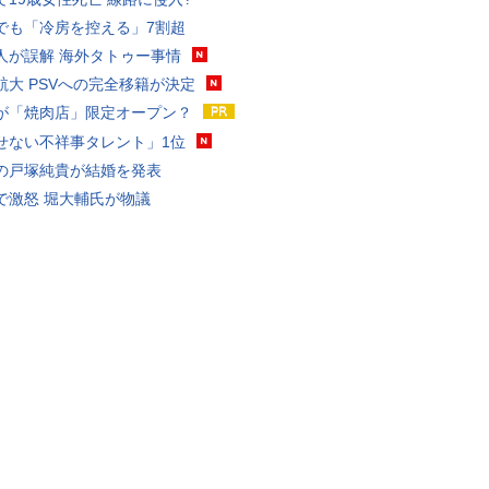
でも「冷房を控える」7割超
人が誤解 海外タトゥー事情
航大 PSVへの完全移籍が決定
が「焼肉店」限定オープン？
せない不祥事タレント」1位
の戸塚純貴が結婚を発表
で激怒 堀大輔氏が物議