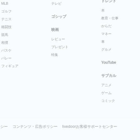
トレンド
MLB
テレビ
本
ゴルフ
ゴシップ
教育・仕事
テニス
からだ
格闘技
映画
マネー
競馬
レビュー
車
相撲
プレゼント
グルメ
バスケ
特集
バレー
YouTube
フィギュア
サブカル
アニメ
ゲーム
コミック
リシー
コンテンツ・広告ポリシー
livedoorお客様サポートセンター