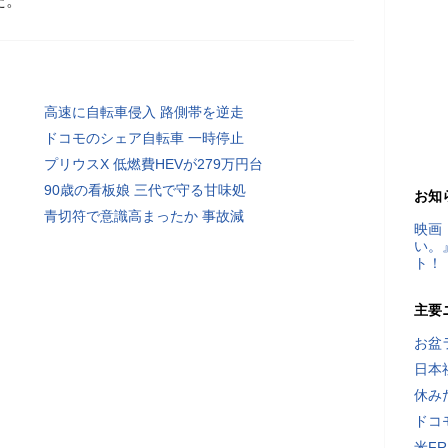
た。
高速に自転車侵入 路側帯を逆走
ドコモのシェア自転車 一時停止
プリウスX 低燃費HEVが279万円台
90歳の看板娘 三代で守る甘味処
お知
青切符で意識高まったか 事故減
映画
い。
ト！
主要
お盆
日本
休み
ドコ
米F