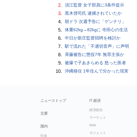
2.
須江監督 女子部員に3条件提示
3.
黒木啓司氏 逮捕されていたか
4.
朝ドラ 次週予告に「ゲンナリ」
5.
体重62kg→82kgに 寺田心の生活
6.
中日が新庄監督招聘を検討か
7.
駅で流れた「不適切音声」に声明
8.
斉藤被告に懲役7年 無罪主張か
9.
被爆で子あきらめる 怒った医者
10.
沖縄移住 1年住んで分かった現実
ニューストップ
IT 経済
経済総合
主要
マーケット
Web
国内
ガジェット
社会