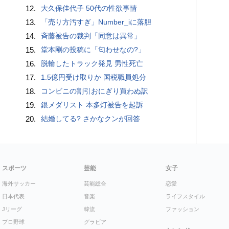
12.
大久保佳代子 50代の性欲事情
13.
「売り方汚すぎ」Number_iに落胆
14.
斉藤被告の裁判「同意は異常」
15.
堂本剛の投稿に「匂わせなの?」
16.
脱輪したトラック発見 男性死亡
17.
1.5億円受け取りか 国税職員処分
18.
コンビニの割引おにぎり買わぬ訳
19.
銀メダリスト 本多灯被告を起訴
20.
結婚してる? さかなクンが回答
スポーツ
芸能
女子
海外サッカー
芸能総合
恋愛
日本代表
音楽
ライフスタイル
Jリーグ
韓流
ファッション
プロ野球
グラビア