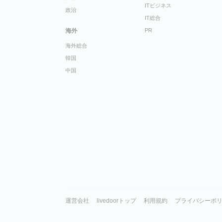
ITビジネス
政治
IT総合
海外
PR
海外総合
韓国
中国
運営会社
livedoorトップ
利用規約
プライバシーポ