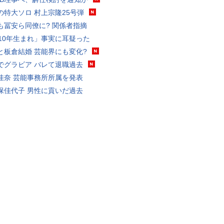
の特大ソロ 村上宗隆25号弾
も冨安ら同僚に? 関係者指摘
010年生まれ」事実に耳疑った
と板倉結婚 芸能界にも変化?
でグラビア バレて退職過去
佳奈 芸能事務所所属を発表
保佳代子 男性に貢いだ過去