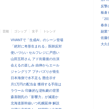
反撃
板倉
「2
春奈
芸能
ゴシップ
女子
トレンド
副業
佐藤
VIVANTで「生成AI」のシーン登場
大久
「絶対に奇形生まれる」医師反対
使いづらい セルフレジに戸惑い
山田五郎さん アド街最後の出演
会えるの楽しみ 由伸からエール
ジャングリア プチバズりが発生
日本海側で水不足も 懸念示す
月1万円の配当金 獲得する手段は
ラウール 印象的な逆転劇の背景
森喜朗氏の「影響力」が減退か
北海道新幹線いつ札幌延伸 解説