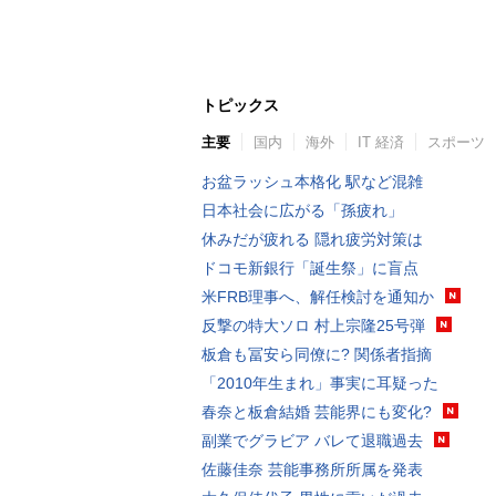
トピックス
主要
国内
海外
IT 経済
スポーツ
お盆ラッシュ本格化 駅など混雑
日本社会に広がる「孫疲れ」
休みだが疲れる 隠れ疲労対策は
ドコモ新銀行「誕生祭」に盲点
米FRB理事へ、解任検討を通知か
反撃の特大ソロ 村上宗隆25号弾
板倉も冨安ら同僚に? 関係者指摘
「2010年生まれ」事実に耳疑った
春奈と板倉結婚 芸能界にも変化?
副業でグラビア バレて退職過去
佐藤佳奈 芸能事務所所属を発表