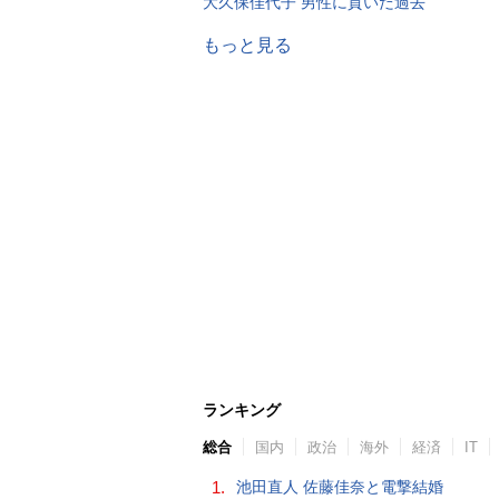
大久保佳代子 男性に貢いだ過去
もっと見る
ランキング
総合
国内
政治
海外
経済
IT
1.
池田直人 佐藤佳奈と電撃結婚