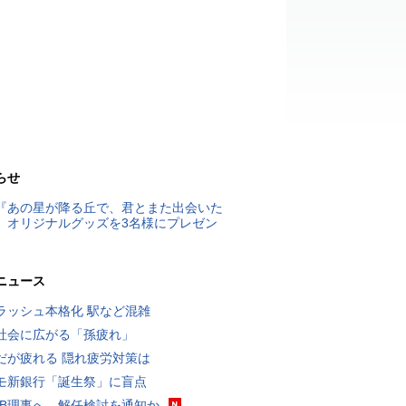
らせ
『あの星が降る丘で、君とまた出会いた
』オリジナルグッズを3名様にプレゼン
ニュース
ラッシュ本格化 駅など混雑
社会に広がる「孫疲れ」
だが疲れる 隠れ疲労対策は
モ新銀行「誕生祭」に盲点
RB理事へ、解任検討を通知か