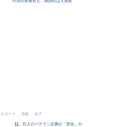
代理出産報告も…独国民は大激怒
スポーツ
芸能
女子
11.
巨人のベテラン左腕が「密会」か