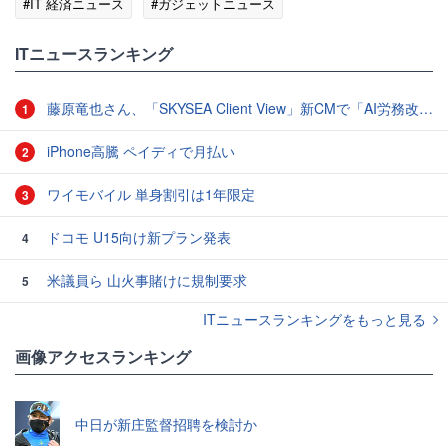
#IT 経済ニュース
#ガジェットニュース
ITニュースランキング
藤原竜也さん、「SKYSEA Client View」新CMで「AI労務改善」をアピール 働き方をAIが分析したら「すぐに休んで」と言われる？
1
iPhone高騰 ペイディで月払い
2
ワイモバイル 単身割引は1年限定
3
ドコモ U15向け新プラン発表
4
米議員ら 山火事賭けに規制要求
5
ITニュースランキングをもっと見る
画像アクセスランキング
中日が新庄監督招聘を検討か