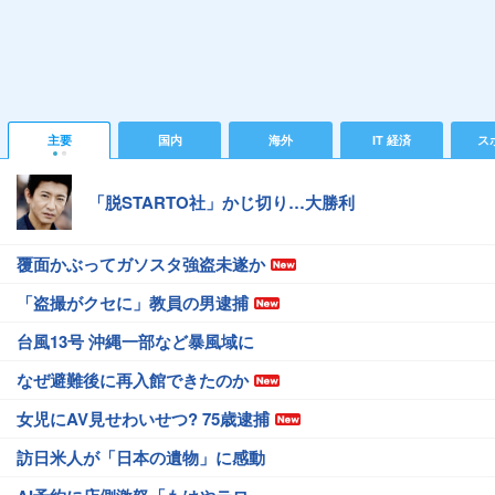
主要
国内
海外
IT 経済
ス
「脱STARTO社」かじ切り…大勝利
覆面かぶってガソスタ強盗未遂か
「盗撮がクセに」教員の男逮捕
台風13号 沖縄一部など暴風域に
なぜ避難後に再入館できたのか
女児にAV見せわいせつ? 75歳逮捕
訪日米人が「日本の遺物」に感動