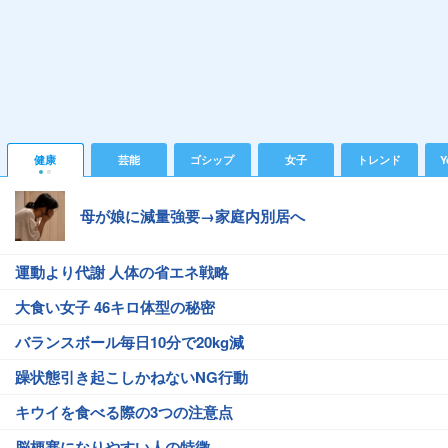
健康
芸能
ゴシップ
女子
トレンド
Y
母が娘に減量強要→家庭内別居へ
運動より代謝 人体の省エネ戦略
大食い女子 46キロ体型の秘密
バランスボール毎日10分で20kg減
躁状態引き起こしかねないNG行動
キウイを食べる際の3つの注意点
脳梗塞になりやすい人の特徴