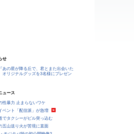
らせ
『あの星が降る丘で、君とまた出会いた
』オリジナルグッズを3名様にプレゼン
ニュース
の性暴力 止まらないワケ
イベント「配信派」が急増
道でタクシーがビル突っ込む
の五山送り火が苦境に直面
ン モジタバ師の初公開映像?