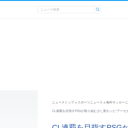
ニューストップ
スポーツニュース
海外サッカーニ
>
>
CL連覇を目指すPSGが取り組む少し変わった“アーセ
CL連覇を目指すPSG