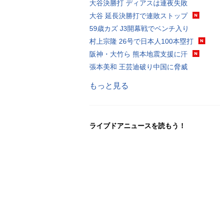
大谷決勝打 ディアスは連夜失敗
大谷 延長決勝打で連敗ストップ
59歳カズ J3開幕戦でベンチ入り
村上宗隆 26号で日本人100本塁打
阪神・大竹ら 熊本地震支援に汗
張本美和 王芸迪破り中国に脅威
もっと見る
ライブドアニュースを読もう！