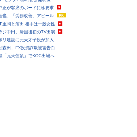
中正が客席のボードに珍要求
竜也、「労務改善」アピール
ST.重岡と濱田 相手は一般女性
ラジ中田、帰国後初のTV出演
ポリ建設に元天才子役が加入
ば森田、FX投資詐欺被害告白
鼠「元天竺鼠」でKOC出場へ