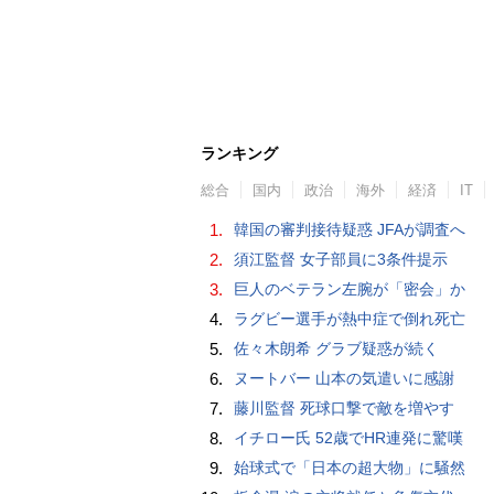
ランキング
総合
国内
政治
海外
経済
IT
1.
韓国の審判接待疑惑 JFAが調査へ
2.
須江監督 女子部員に3条件提示
3.
巨人のベテラン左腕が「密会」か
4.
ラグビー選手が熱中症で倒れ死亡
5.
佐々木朗希 グラブ疑惑が続く
6.
ヌートバー 山本の気遣いに感謝
7.
藤川監督 死球口撃で敵を増やす
8.
イチロー氏 52歳でHR連発に驚嘆
9.
始球式で「日本の超大物」に騒然