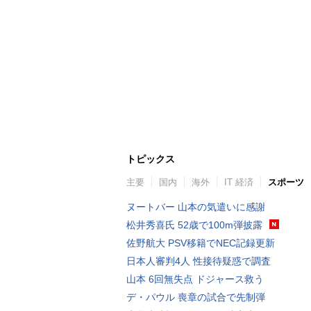
トピックス
主要
国内
海外
IT 経済
スポーツ
ヌートバー 山本の気遣いに感謝
松井秀喜氏 52歳で100m弾披露
佐野航大 PSV移籍でNEC記録更新
日本人審判4人 性接待疑惑で調査
山本 6回無失点 ドジャース救う
デ・パウル 喪章の試合で先制弾