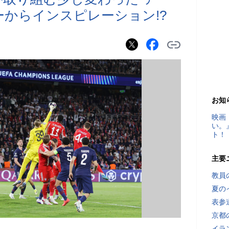
ーからインスピレーション!?
お知
映画
い。
ト！
主要
教員
夏の
表参
京都
イラ