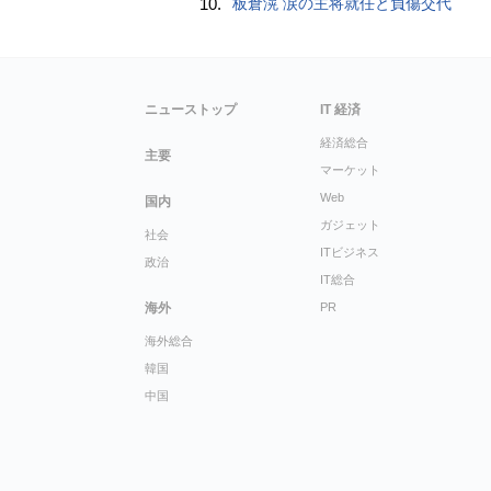
10.
板倉滉 涙の主将就任と負傷交代
ニューストップ
IT 経済
経済総合
主要
マーケット
Web
国内
ガジェット
社会
ITビジネス
政治
IT総合
海外
PR
海外総合
韓国
中国