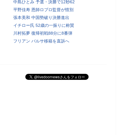
中島ひとみ 予選・決勝で12秒62
平野佳寿 恩師ロブロ監督が惜別
張本美和 中国勢破り決勝進出
イチロー氏 52歳の一振りに称賛
川村拓夢 復帰初戦88分に8番弾
フリアン バルサ移籍を直訴へ