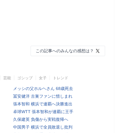
この記事へのみんなの感想は？
芸能
ゴシップ
女子
トレンド
メッシの父ホルヘさん 68歳死去
冨安健洋 古巣ファンに惜しまれ
張本智和 横浜で連覇へ決勝進出
卓球WTT 張本智和が連覇に王手
久保建英 負傷から実戦復帰へ
中国男子 横浜で全員敗退し批判