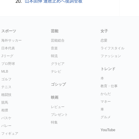
20.
山本由伸 連敗止めへ復調登板
スポーツ
芸能
女子
海外サッカー
芸能総合
恋愛
日本代表
音楽
ライフスタイル
Jリーグ
韓流
ファッション
プロ野球
グラビア
トレンド
MLB
テレビ
本
ゴルフ
ゴシップ
教育・仕事
テニス
からだ
格闘技
映画
マネー
競馬
レビュー
車
相撲
プレゼント
グルメ
バスケ
特集
バレー
YouTube
フィギュア