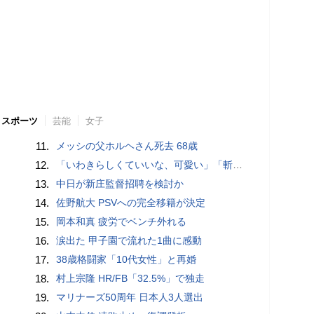
スポーツ
芸能
女子
11.
メッシの父ホルヘさん死去 68歳
12.
「いわきらしくていいな、可愛い」「斬新」初出場初勝利の東日本国際大昌平、アルプス彩ったフラダンス部の応援に反響 部員は感無量「夢を見ているよう」
13.
中日が新庄監督招聘を検討か
14.
佐野航大 PSVへの完全移籍が決定
15.
岡本和真 疲労でベンチ外れる
16.
涙出た 甲子園で流れた1曲に感動
17.
38歳格闘家「10代女性」と再婚
18.
村上宗隆 HR/FB「32.5%」で独走
19.
マリナーズ50周年 日本人3人選出