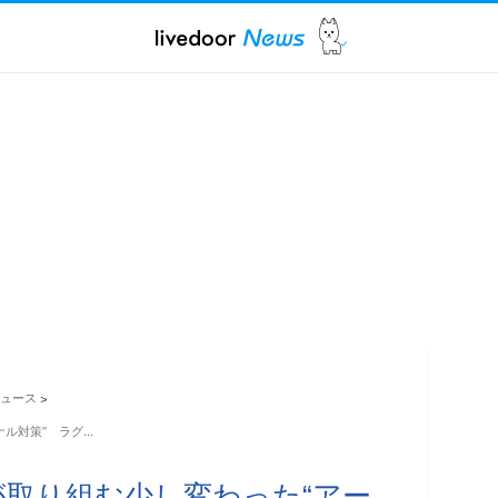
ュース
>
ナル対策” ラグ…
が取り組む少し変わった“アー