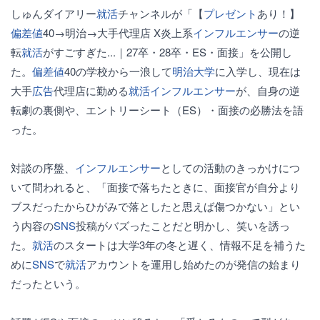
しゅんダイアリー
就活
チャンネルが「【
プレゼント
あり！】
偏差値
40→明治→大手代理店 X炎上系
インフルエンサー
の逆
転
就活
がすごすぎた...｜27卒・28卒・ES・面接」を公開し
た。
偏差値
40の学校から一浪して
明治大学
に入学し、現在は
大手
広告
代理店に勤める
就活
インフルエンサー
が、自身の逆
転劇の裏側や、エントリーシート（ES）・面接の必勝法を語
った。
対談の序盤、
インフルエンサー
としての活動のきっかけにつ
いて問われると、「面接で落ちたときに、面接官が自分より
ブスだったからひがみで落としたと思えば傷つかない」とい
う内容の
SNS
投稿がバズったことだと明かし、笑いを誘っ
た。
就活
のスタートは大学3年の冬と遅く、情報不足を補うた
めに
SNS
で
就活
アカウントを運用し始めたのが発信の始まり
だったという。