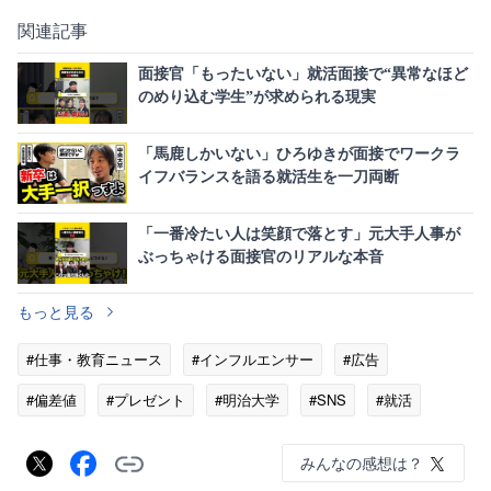
関連記事
面接官「もったいない」就活面接で“異常なほど
のめり込む学生”が求められる現実
「馬鹿しかいない」ひろゆきが面接でワークラ
イフバランスを語る就活生を一刀両断
「一番冷たい人は笑顔で落とす」元大手人事が
ぶっちゃける面接官のリアルな本音
もっと見る
#仕事・教育ニュース
#インフルエンサー
#広告
#偏差値
#プレゼント
#明治大学
#SNS
#就活
#激怒
みんなの感想は？