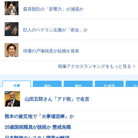
森喜朗氏の「影響力」が減退か
巨人のベテラン左腕が「密会」か
俳優の戸塚純貴が結婚を発表
画像アクセスランキングをもっと見る
主要
国内
海外
IT 経済
ス
山田五郎さん「アド街」で名言
熊本の被災地で「火事場泥棒」か
25歳国税職員が脱税か 懲戒免職
日本郵便のシステム障害が解消