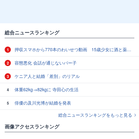
総合ニュースランキング
押収スマホから770本のわいせつ動画 15歳少女に酒と薬飲ませ性的暴行か 54歳男を再逮捕 「薬もありますよ」とSNSで誘い出し
1
容態悪化 会話が通じないパー子
2
ケニア人と結婚「差別」のリアル
3
体重62kg→82kgに 寺田心の生活
4
俳優の及川光博が結婚を発表
5
総合ニュースランキングをもっと見る
画像アクセスランキング