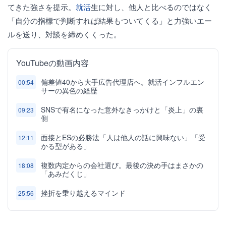
てきた強さを提示。
就活
生に対し、他人と比べるのではなく
「自分の指標で判断すれば結果もついてくる」と力強いエー
ルを送り、対談を締めくくった。
YouTubeの動画内容
偏差値40から大手広告代理店へ。就活インフルエン
00:54
サーの異色の経歴
SNSで有名になった意外なきっかけと「炎上」の裏
09:23
側
面接とESの必勝法「人は他人の話に興味ない」「受
12:11
かる型がある」
複数内定からの会社選び。最後の決め手はまさかの
18:08
「あみだくじ」
挫折を乗り越えるマインド
25:56