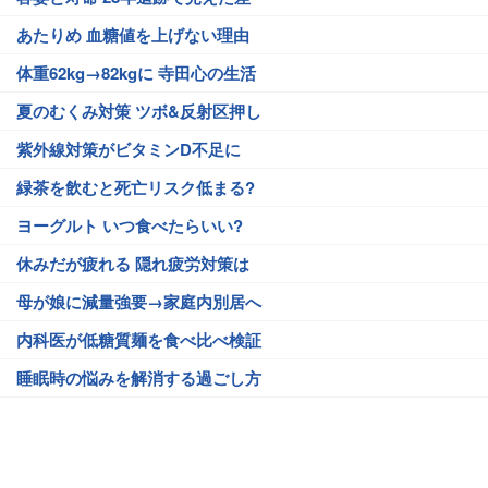
あたりめ 血糖値を上げない理由
体重62kg→82kgに 寺田心の生活
夏のむくみ対策 ツボ&反射区押し
紫外線対策がビタミンD不足に
緑茶を飲むと死亡リスク低まる?
ヨーグルト いつ食べたらいい?
休みだが疲れる 隠れ疲労対策は
母が娘に減量強要→家庭内別居へ
内科医が低糖質麺を食べ比べ検証
睡眠時の悩みを解消する過ごし方