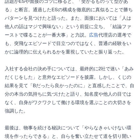
話題がESや面接のコツに移ると、「受かるものって型があ
る」と断言。通過したESの構成を徹底的に真似ることで勝ち
パターンを見つけたと語った。また、面接においては「人は
他人の話はマジで興味ない」という前提に立ち、「結論ファ
ーストで喋ることが一番大事」と力説。
広告
代理店の選考で
も、突飛なエピソードで目立つのではなく、普通の経験をい
かに論理的に伝えられるかを重視していたと振り返った。
入社する会社の決め手については、最終的に2社で迷い「あみ
だくじをした」と意外なエピソードを披露。しかし、くじの
結果を見て「Bだったら良かったのに」と直感したことで、自
分の本当の気持ちに気づけたと語り、知名度や他人の目では
なく、自身がワクワクして働ける環境を選ぶことの大切さを
強調した。
最後は、物事を続ける秘訣について「やらなきゃいけない環
境を作ったらできる」と、自らを奮い立たせて道を切り開い