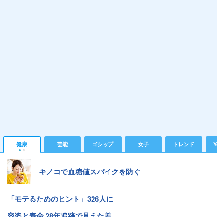
健康
芸能
ゴシップ
女子
トレンド
Y
キノコで血糖値スパイクを防ぐ
「モテるためのヒント」326人に
容姿と寿命 28年追跡で見えた差