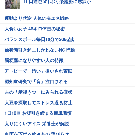
山口達也 8年ぶり楽器姿に感涙か
運動より代謝 人体の省エネ戦略
大食い女子 46キロ体型の秘密
バランスボール毎日10分で20kg減
躁状態引き起こしかねないNG行動
脳梗塞になりやすい人の特徴
アトピーで「汚い」扱いされ苦悩
認知症研究で「音」注目される
夫の「産後うつ」にみられる症状
大豆を摂取してストレス過食防止
1日10回 お腹引き締まる簡単習慣
太りにくいアイス 栄養士が解説
血圧を下げる飲みもの 選び方は