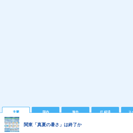
主要
国内
海外
IT 経済
ス
関東「真夏の暑さ」は終了か