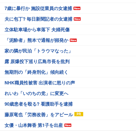
7歳に暴行か 施設従業員の女逮捕
夫に包丁? 毎日新聞記者の女逮捕
立体駐車場から車落下 夫婦死傷
「泥酔者」熊本で通報が頻発か
家の隣が民泊「トラウマなった」
露 原爆投下巡り広島市長を批判
無期刑の「終身刑化」傾向続く
NHK職員性被害 出演者に怒りの声
れいわ「いのちの党」に変更へ
90歳患者を殴る? 看護助手を逮捕
藤原竜也「労務改善」をアピール
女優・山本舞香 第1子を出産