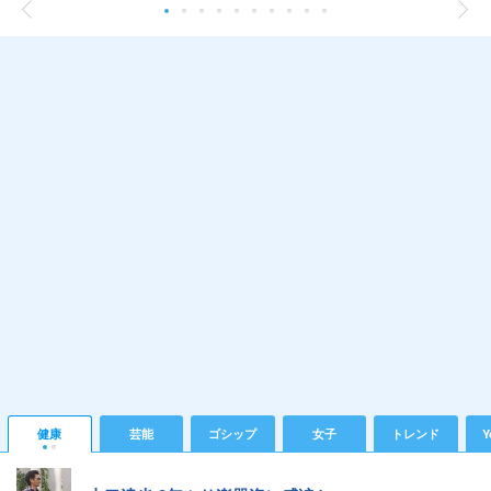
健康
芸能
ゴシップ
女子
トレンド
Y