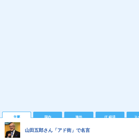
主要
国内
海外
IT 経済
ス
山田五郎さん「アド街」で名言