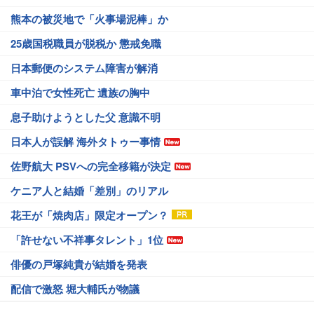
熊本の被災地で「火事場泥棒」か
25歳国税職員が脱税か 懲戒免職
日本郵便のシステム障害が解消
車中泊で女性死亡 遺族の胸中
息子助けようとした父 意識不明
日本人が誤解 海外タトゥー事情
佐野航大 PSVへの完全移籍が決定
ケニア人と結婚「差別」のリアル
花王が「焼肉店」限定オープン？
「許せない不祥事タレント」1位
俳優の戸塚純貴が結婚を発表
配信で激怒 堀大輔氏が物議