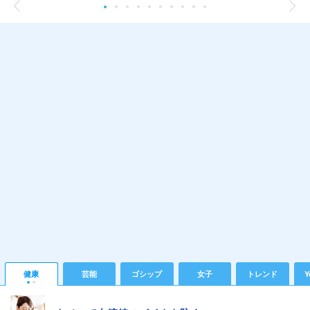
健康
芸能
ゴシップ
女子
トレンド
Y