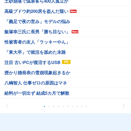
土砂崩落で温泉客ら400人孤立か
高級ブドウ約200房を盗んだ疑い
「義足で夜の営み」モデルの悩み
飯塚幸三氏に長男「勝ち目ない」
性被害者の友人「ラッキーやん」
「東大卒」で就活を舐めた末路
注目 古いPCが復活するUSB
授かり婚発表の雪崩現象起きるか
八嶋智人 仕事ゼロの原因はマネ
給料が一切出ず 結成5カ月で解散