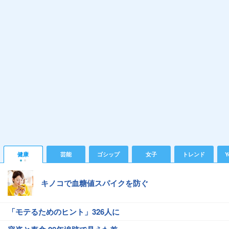
健康
芸能
ゴシップ
女子
トレンド
Y
キノコで血糖値スパイクを防ぐ
「モテるためのヒント」326人に