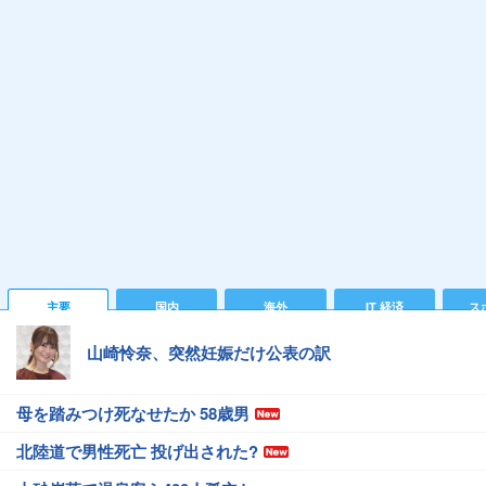
主要
国内
海外
IT 経済
ス
山崎怜奈、突然妊娠だけ公表の訳
母を踏みつけ死なせたか 58歳男
北陸道で男性死亡 投げ出された?