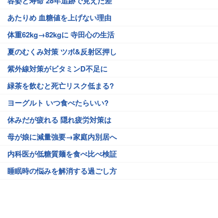
容姿と寿命 28年追跡で見えた差
あたりめ 血糖値を上げない理由
体重62kg→82kgに 寺田心の生活
夏のむくみ対策 ツボ&反射区押し
紫外線対策がビタミンD不足に
緑茶を飲むと死亡リスク低まる?
ヨーグルト いつ食べたらいい?
休みだが疲れる 隠れ疲労対策は
母が娘に減量強要→家庭内別居へ
内科医が低糖質麺を食べ比べ検証
睡眠時の悩みを解消する過ごし方