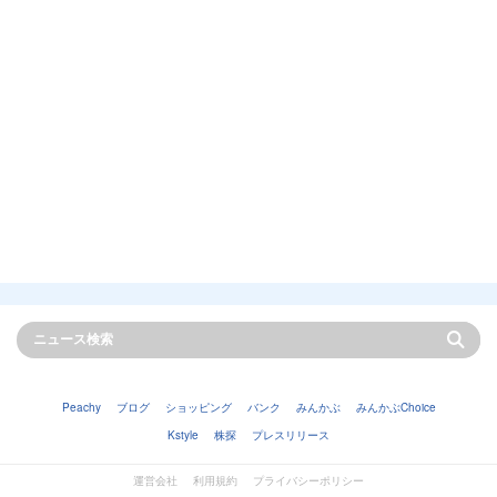
Peachy
ブログ
ショッピング
バンク
みんかぶ
みんかぶChoice
Kstyle
株探
プレスリリース
運営会社
利用規約
プライバシーポリシー