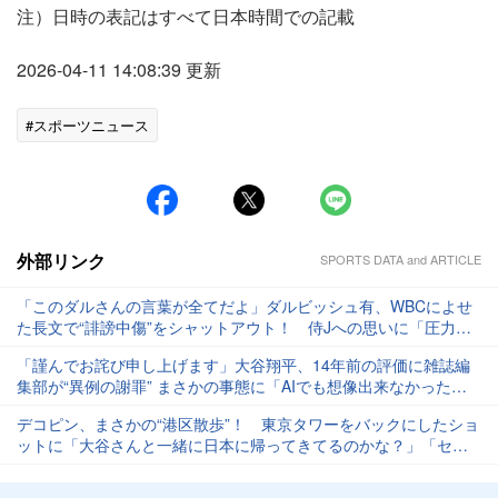
注）日時の表記はすべて日本時間での記載
2026-04-11 14:08:39 更新
#スポーツニュース
外部リンク
SPORTS DATA and ARTICLE
「このダルさんの言葉が全てだよ」ダルビッシュ有、WBCによせ
た長文で“誹謗中傷”をシャットアウト！ 侍Jへの思いに「圧力が
すごい」「これでWBCの悪口はおしまいね」
「謹んでお詫び申し上げます」大谷翔平、14年前の評価に雑誌編
集部が“異例の謝罪” まさかの事態に「AIでも想像出来なかった」
と驚きの声
デコピン、まさかの“港区散歩”！ 東京タワーをバックにしたショ
ットに「大谷さんと一緒に日本に帰ってきてるのかな？」「セレ
ブ犬すぎ」と驚きの声