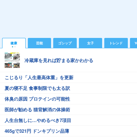
健康
芸能
ゴシップ
女子
トレンド
Y
冷蔵庫を見れば貯まる家かわかる
こじるり「人生最高体重」を更新
夏の寝不足 食事制限でも太る訳
体臭の原因 プロテインの可能性
医師が勧める 猫背解消の体操術
人生台無しに…やめるべき7項目
465gで321円 ドンキプリン品薄