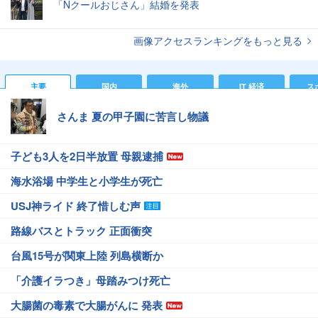
「Nクールおじさん」結婚を発表
画像アクセスランキングをもっと見る
主要
国内
海外
IT 経済
ス
さんま 夏の甲子園に苦言し物議
子ども3人を2日半放置 母親逮捕
海水浴場 中学生と小学生が死亡
USJ神ライド 終了惜しむ声
路線バスとトラック 正面衝突
台風15号が関東上陸 列島横断か
「介護イラつき」母踏みつけ死亡
大腸菌の毒素で大腸がんに 発表