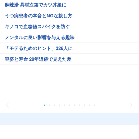
麻辣湯 具材次第でカツ丼級に
うつ病患者の本音とNGな接し方
キノコで血糖値スパイクを防ぐ
メンタルに良い影響を与える趣味
「モテるためのヒント」326人に
容姿と寿命 28年追跡で見えた差