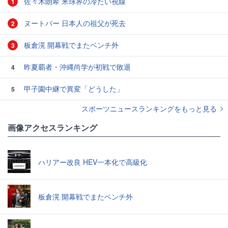
佐々木朗希 米球界の冷たい視線
1
ヌートバー 日本人の祖父が死去
2
板倉滉 開幕戦でまたベンチ外
3
昨夏覇者・沖縄尚学が初戦で敗退
4
甲子園中継で異変「どうした」
5
スポーツニュースランキングをもっと見る
画像アクセスランキング
ハリアー改良 HEV一本化で高級化
板倉滉 開幕戦でまたベンチ外