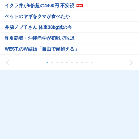
イクラ丼が6倍超の4400円 不安視
ペットのヤギをクマが食べたか
井脇ノブ子さん 体重38kg減の今
昨夏覇者・沖縄尚学が初戦で敗退
WEST.のW結婚「自由で頭抱える」