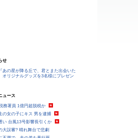
らせ
『あの星が降る丘で、君とまた出会いた
』オリジナルグッズを3名様にプレゼン
ニュース
代税務署員 1億円超脱税か
生の女の子にキス 男を逮捕
遅い 台風13号影響長引くか
の大誤審? 晴れ舞台で悲劇
に不満で…夫の弟を暴行死