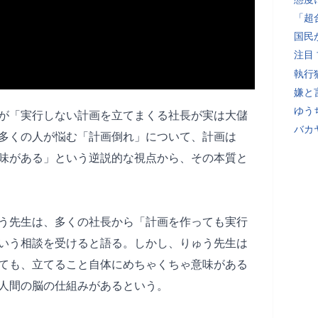
「超
国民
注目
執行
嫌と
ゆう
が「実行しない計画を立てまくる社長が実は大儲
バカ
多くの人が悩む「計画倒れ」について、計画は
味がある」という逆説的な視点から、その本質と
う先生は、多くの社長から「計画を作っても実行
いう相談を受けると語る。しかし、りゅう先生は
ても、立てること自体にめちゃくちゃ意味がある
人間の脳の仕組みがあるという。