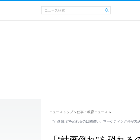
ニューストップ
仕事・教育ニュース
>
>
「“計画倒れ”を恐れるのは間違い」マーケティング侍が力
「“計画倒れ”を恐れ