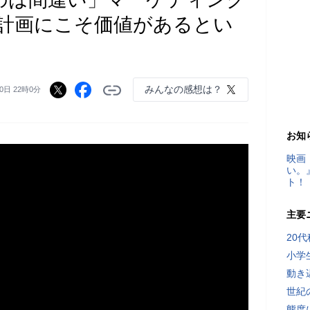
計画にこそ価値があるとい
みんなの感想は？
0日 22時0分
お知
映画
い。
ト！
主要
20
小学
動き
世紀
態度