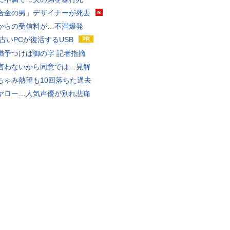
合金の男」デザイナーが死去
からの受信料が…不満爆発
 古いPCが復活するUSB
猶予つけば御の字 記者指摘
言わないから同意では…見解
ちゃみ熱望も10回落ちた過去
ヤロー…人気声優が別れ悲痛