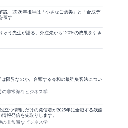
解説！2026年後半は「小さなご褒美」と「合成デ
を覆す
りゅう先生が語る、外注先から120%の成果を引き
集客は限界なのか。台頭する令和の最強集客法につい
侍の非常識なビジネス学
】｢役立つ情報｣だけの発信者が2025年に全滅する残酷
年の情報発信を先取りします。
侍の非常識なビジネス学