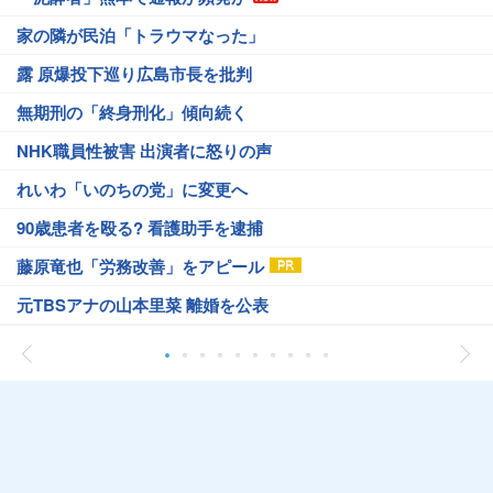
家の隣が民泊「トラウマなった」
露 原爆投下巡り広島市長を批判
無期刑の「終身刑化」傾向続く
NHK職員性被害 出演者に怒りの声
れいわ「いのちの党」に変更へ
90歳患者を殴る? 看護助手を逮捕
藤原竜也「労務改善」をアピール
元TBSアナの山本里菜 離婚を公表