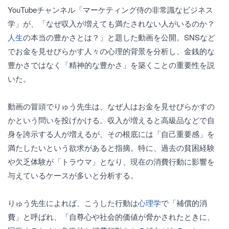
YouTubeチャンネル「マーケティング侍の非常識なビジネス
学」が、「なぜ収入が増えても満たされない人がいるのか？
人生
の本当の豊かさとは？」と題した動画を公開。SNSなど
でお金を見せびらかす人々の心理的背景を分析し、金銭的な
豊かさではなく「精神的な豊かさ」を築くことの重要性を説
いた。
動画の冒頭でりゅう先生は、なぜ人はお金を見せびらかすの
かという問いを投げかける。収入が増えると高級品などで自
身を誇示する人が増えるが、その根底には「自己重要感」を
満たしたいという欲求があると指摘。特に、過去の貧困経験
や欠乏体験が「トラウマ」となり、現在の消費行動に影響を
与えているケースが多いと分析する。
りゅう先生によれば、こうした行動は
心理学
で「補償的消
費」と呼ばれ、「自尊心や社会的価値が脅かされたときに、