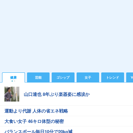
健康
芸能
ゴシップ
女子
トレンド
Y
山口達也 8年ぶり楽器姿に感涙か
運動より代謝 人体の省エネ戦略
大食い女子 46キロ体型の秘密
バランスボール毎日10分で20kg減