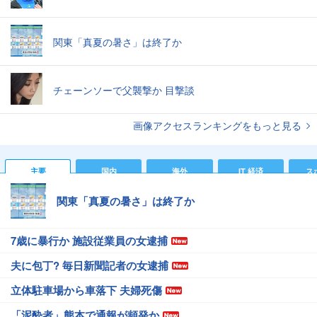
関東「真夏の暑さ」は終了か
チェーンソーで父襲撃か 目撃談
画像アクセスランキングをもっと見る
主要
国内
海外
IT 経済
ス
関東「真夏の暑さ」は終了か
7歳に暴行か 施設従業員の女逮捕
夫に包丁? 毎日新聞記者の女逮捕
立体駐車場から車落下 夫婦死傷
「泥酔者」熊本で通報が頻発か