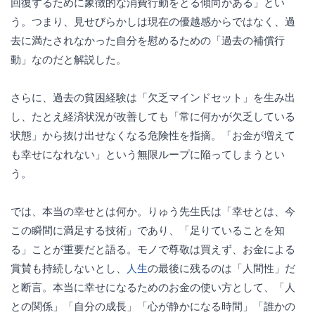
回復するために象徴的な消費行動をとる傾向がある」とい
う。つまり、見せびらかしは現在の優越感からではなく、過
去に満たされなかった自分を慰めるための「過去の補償行
動」なのだと解説した。
さらに、過去の貧困経験は「欠乏マインドセット」を生み出
し、たとえ経済状況が改善しても「常に何かが欠乏している
状態」から抜け出せなくなる危険性を指摘。「お金が増えて
も幸せになれない」という無限ループに陥ってしまうとい
う。
では、本当の幸せとは何か。りゅう先生氏は「幸せとは、今
この瞬間に満足する技術」であり、「足りていることを知
る」ことが重要だと語る。モノで尊敬は買えず、お金による
賞賛も持続しないとし、
人生
の最後に残るのは「人間性」だ
と断言。本当に幸せになるためのお金の使い方として、「人
との関係」「自分の成長」「心が静かになる時間」「誰かの