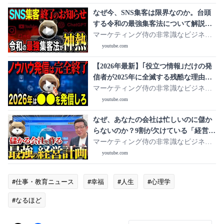
なぜ今、SNS集客は限界なのか。台頭
する令和の最強集客法について解説し
ます。
マーケティング侍の非常識なビジネス
学
youtube.com
【2026年最新】｢役立つ情報｣だけの発
信者が2025年に全滅する残酷な理由。
2026年の情報発信を先取りします。
マーケティング侍の非常識なビジネス
学
youtube.com
なぜ、あなたの会社は忙しいのに儲か
らないのか？9割が欠けている「経営計
画」の作り方を教えます。
マーケティング侍の非常識なビジネス
学
youtube.com
#仕事・教育ニュース
#幸福
#人生
#心理学
#なるほど