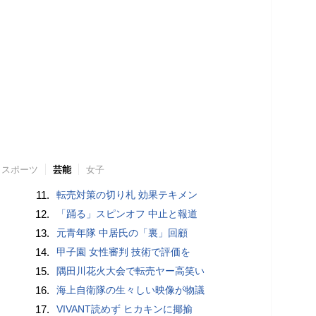
スポーツ
芸能
女子
11.
転売対策の切り札 効果テキメン
12.
「踊る」スピンオフ 中止と報道
13.
元青年隊 中居氏の「裏」回顧
14.
甲子園 女性審判 技術で評価を
15.
隅田川花火大会で転売ヤー高笑い
16.
海上自衛隊の生々しい映像が物議
17.
VIVANT読めず ヒカキンに揶揄