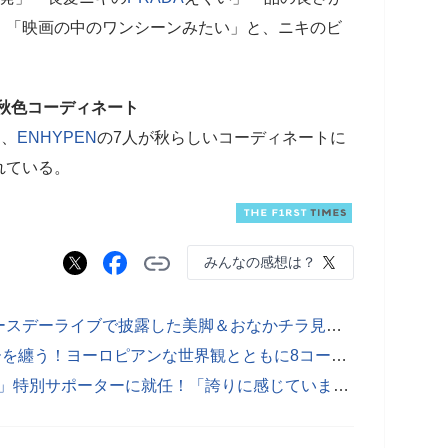
」「映画の中のワンシーンみたい」と、ニキのビ
。
秋色コーディネート
は、
ENHYPEN
の7人が秋らしいコーディネートに
れている。
みんなの感想は？
後藤真希の美しさにファン悶絶！バースデーライブで披露した美脚＆おなかチラ見えの圧倒的ビジュアルに「奇跡の40歳」「ずっと美しい」の声
Snow Man宮舘涼太がハイジュエリーを纏う！ヨーロピアンな世界観とともに8コーデを披露
XG、マクドナルド「青いマックの日」特別サポーターに就任！「誇りに感じています」（CHISA）