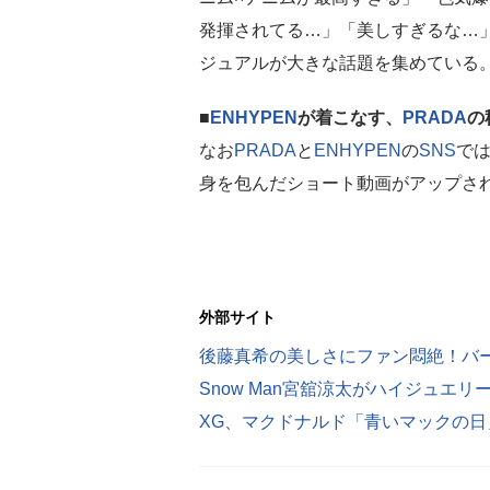
発揮されてる…」「美しすぎるな…
ジュアルが大きな話題を集めている
■
ENHYPEN
が着こなす、
PRADA
の
なお
PRADA
と
ENHYPEN
の
SNS
で
身を包んだショート動画がアップさ
外部サイト