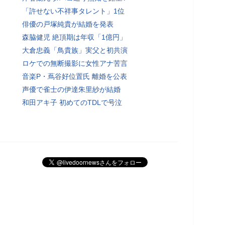
「許せない不祥事タレント」1位
俳優の戸塚純貴が結婚を発表
森脇健児 絶頂期は年収「1億円」
大倉忠義「鳥貴族」実父と初共演
ロケでの無断撮影に女性アナ苦言
音楽P・蔦谷好位置氏 離婚を公表
声優で雀士の伊達朱里紗が結婚
和田アキ子 初めてのTDLで号泣