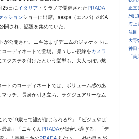
月25日に
イタリア
・ミラノで開催された
PRADA
正直
列に
ァッション
ショーに出席。aespa（エスパ）のKA
海上
公開され、話題を集めていた。
注目
大野
トが公開され、ニキはまずデニムのジャケットに
神田
なコーディネートで登場。凛々しい視線を
カメラ
「義
にエクステを付けたという髪型も、大人っぽい魅
コートのコーディネートでは、ボリューム感のあ
とマッチ。長身が引き立ち、ラグジュアリーなム
れで19歳って誰が信じられる!?」「ビジュやば
ト最高」「ニキくん
PRADA
が似合い過ぎる」「デ
爆発」「長髪ニキの
PRADA
えぐい」「品の良さが