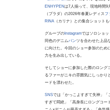
ENHYPEN
は7人揃って、現地時間9
（プラダ）の2026年春夏レディス
フ
RINA
（カリナ）との集合ショットも
グループの
Instagram
ではソロショッ
同色のデニム
パン
ツを合わせた上品
に向けた。今回のショー参加のため
力を生み出している。
そしてショーに参加した際のロング
るファーがニキの雰囲気にしっかり
ードを漂わせた。
SNS
では「かっこよすぎて失神」「こ
すぎて悶絶」「高身長にロングコー
ニム×デニムが最高すぎる」「色気