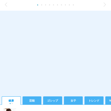
健康
芸能
ゴシップ
女子
トレンド
Y