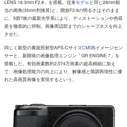
LENS 18.3mm F2.8」を搭載。従来
モデル
と同じ28mm相
当の画角(35mm判換算)と、開放F2.8の明るさはそのまま
に、5群7枚の最新光学系により、ディストーションや色収
差を徹底的に抑制。画像周辺部までのシャープネスを向上
させた。
同じく新型の裏面照射型APS-Cサイズ
CM
OSイメージセン
サーと、新開発の画像処理エンジン「GR ENGINE 7」を
搭載した。有効画素数約2,574万画素の超高精細に加え
て、画像処理能力の向上により、解像感と階調再現性に優
れた高画質画像を実現するという。