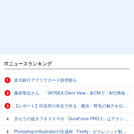
ITニュースランキング
楽天銀行アプリでカード請求額も
1
藤原竜也さん、「SKYSEA Client View」新CMで「AI労務改善」をアピール 働き方をAIが分析したら「すぐに休んで」と言われる？
2
【レポート】区役所の有志で作る、横浜・野毛の魅力を伝えるCM
3
京セラの超タフネススマホ「DuraForce PRO 2」はアクションカムとしても優秀
4
PhotoshopやIllustratorの生成AI「Firefly」がクレジット制を導入し有料プランでも画像生成枚数が制限されるように
5