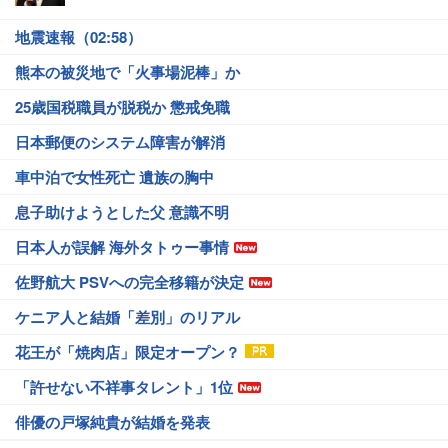
地震速報（02:58）
熊本の被災地で「火事場泥棒」か
25歳国税職員が脱税か 懲戒免職
日本郵便のシステム障害が解消
車中泊で女性死亡 遺族の胸中
息子助けようとした父 意識不明
日本人が誤解 海外タトゥー事情
佐野航大 PSVへの完全移籍が決定
ケニア人と結婚「差別」のリアル
花王が「焼肉店」限定オープン？
「許せない不祥事タレント」1位
俳優の戸塚純貴が結婚を発表