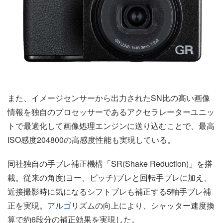
また、イメージセンサーから出力されたSN比の高い画像
情報を独自のプロセッサーであるアクセラレーターユニッ
トで最適化して画像処理エンジンに送り込むことで、最高
ISO感度204800の高感度性能も実現している。
同社独自の手ブレ補正機構「SR(Shake Reduction)」を搭
載。従来の角度(ヨー、ピッチ)ブレと回転手ブレに加え、
近接撮影時に気になるシフトブレも補正する5軸手ブレ補
正を実現。
アルゴ
リズムの向上により、シャッター速度換
算で約6段分の補正効果を実現した。