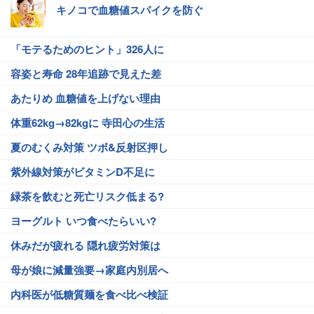
キノコで血糖値スパイクを防ぐ
「モテるためのヒント」326人に
容姿と寿命 28年追跡で見えた差
あたりめ 血糖値を上げない理由
体重62kg→82kgに 寺田心の生活
夏のむくみ対策 ツボ&反射区押し
紫外線対策がビタミンD不足に
緑茶を飲むと死亡リスク低まる?
ヨーグルト いつ食べたらいい?
休みだが疲れる 隠れ疲労対策は
母が娘に減量強要→家庭内別居へ
内科医が低糖質麺を食べ比べ検証