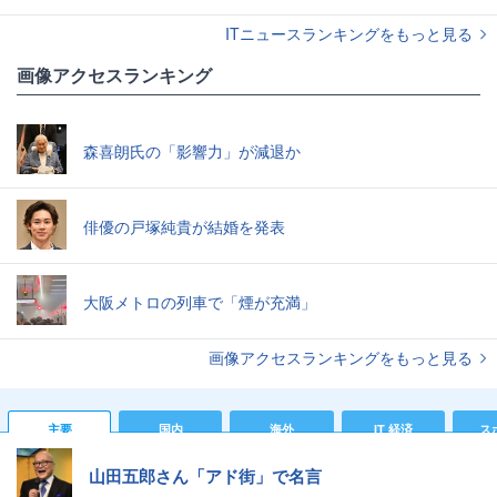
ITニュースランキングをもっと見る
画像アクセスランキング
森喜朗氏の「影響力」が減退か
俳優の戸塚純貴が結婚を発表
大阪メトロの列車で「煙が充満」
画像アクセスランキングをもっと見る
主要
国内
海外
IT 経済
ス
山田五郎さん「アド街」で名言