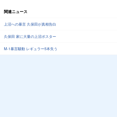
関連ニュース
上沼への暴言 久保田が真相告白
久保田 家に大量の上沼ポスター
M-1暴言騒動 レギュラー5本失う