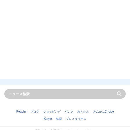
Peachy
ブログ
ショッピング
バンク
みんかぶ
みんかぶChoice
Kstyle
株探
プレスリリース