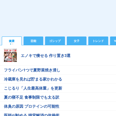
健康
芸能
ゴシップ
女子
トレンド
Y
エノキで痩せる 作り置き3選
フライパン1つで夏野菜焼き浸し
冷蔵庫を見れば貯まる家かわかる
こじるり「人生最高体重」を更新
夏の寝不足 食事制限でも太る訳
体臭の原因 プロテインの可能性
医師が勧める 猫背解消の体操術