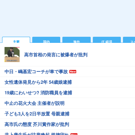
主要
国内
海外
IT 経済
ス
高市首相の発言に被爆者が批判
中日・嶋基宏コーチが車で事故
女性遺体発見から2年 54歳娘逮捕
19歳にわいせつ? 消防職員を逮捕
中止の花火大会 主催者が説明
子ども3人を2日半放置 母親逮捕
高市氏の態度 芥川賞作家が批判
井上康生氏が注意喚起 規律守れ