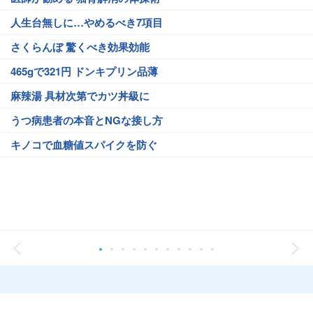
人生台無しに…やめるべき7項目
さくらんぼ 驚くべき効果効能
465gで321円 ドンキプリン品薄
麻辣湯 具材次第でカツ丼級に
うつ病患者の本音とNGな接し方
キノコで血糖値スパイクを防ぐ