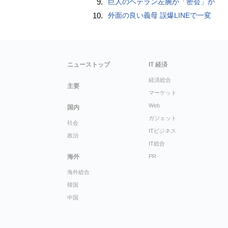
9.
巨人のベテラン左腕が「密会」か
10.
外面の良い義母 誤爆LINEで一変
ニューストップ
IT 経済
経済総合
主要
マーケット
Web
国内
ガジェット
社会
ITビジネス
政治
IT総合
海外
PR
海外総合
韓国
中国