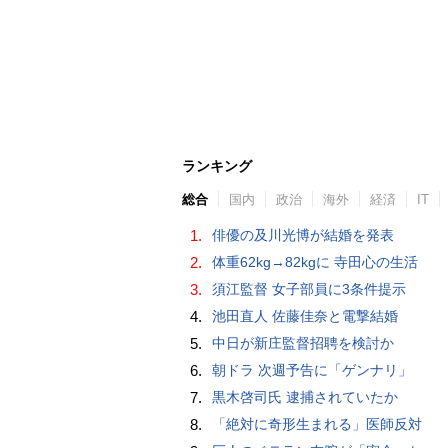
ランキング
総合
国内
政治
海外
経済
IT
1.
俳優の及川光博が結婚を発表
2.
体重62kg→82kgに 寺田心の生活
3.
須江監督 女子部員に3条件提示
4.
池田直人 佐藤佳奈と電撃結婚
5.
中日が新庄監督招聘を検討か
6.
朝ドラ 次週予告に「ゲンナリ」
7.
黒木啓司氏 逮捕されていたか
8.
「絶対に奇形生まれる」医師反対