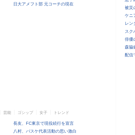
日大アメフト部 元コーチの現在
被災
ケニ
レン
スク
俳優
森脇
配信
芸能
ゴシップ
女子
トレンド
長友、FC東京で現役続行を宣言
八村、バスケ代表活動の思い激白