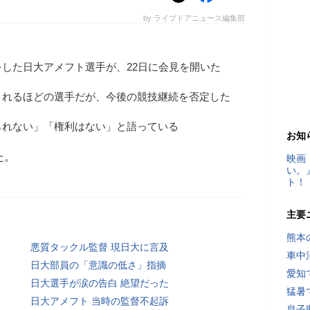
by ライブドアニュース編集部
した日大アメフト選手が、22日に会見を開いた
されるほどの選手だが、今後の競技継続を否定した
られない」「権利はない」と語っている
お知
た。
映画
い。
ト！
主要
熊本
悪質タックル監督 現日大に言及
車中
日大部員の「意識の低さ」指摘
愛知
日大選手が涙の告白 絶望だった
猛暑
日大アメフト 当時の監督不起訴
息子