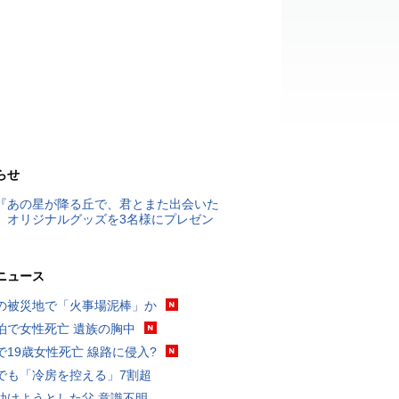
らせ
『あの星が降る丘で、君とまた出会いた
』オリジナルグッズを3名様にプレゼン
ニュース
の被災地で「火事場泥棒」か
泊で女性死亡 遺族の胸中
で19歳女性死亡 線路に侵入?
でも「冷房を控える」7割超
助けようとした父 意識不明