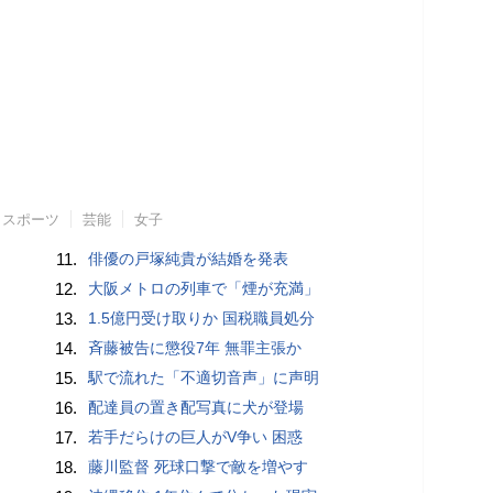
スポーツ
芸能
女子
11.
俳優の戸塚純貴が結婚を発表
12.
大阪メトロの列車で「煙が充満」
13.
1.5億円受け取りか 国税職員処分
14.
斉藤被告に懲役7年 無罪主張か
15.
駅で流れた「不適切音声」に声明
16.
配達員の置き配写真に犬が登場
17.
若手だらけの巨人がV争い 困惑
18.
藤川監督 死球口撃で敵を増やす