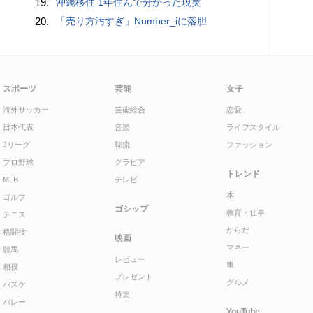
19.
沖縄移住 1年住んで分かった現実
20.
「売り方汚すぎ」Number_iに落胆
スポーツ
芸能
女子
海外サッカー
芸能総合
恋愛
日本代表
音楽
ライフスタイル
Jリーグ
韓流
ファッション
プロ野球
グラビア
トレンド
MLB
テレビ
本
ゴルフ
ゴシップ
教育・仕事
テニス
からだ
格闘技
映画
マネー
競馬
レビュー
車
相撲
プレゼント
グルメ
バスケ
特集
バレー
YouTube