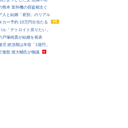
の熊本 室外機の窃盗相次ぐ
ア人と結婚「差別」のリアル
タカー予約 10万円分当たる
バル「デトロイト戻りたい」
の戸塚純貴が結婚を発表
健児 絶頂期は年収「1億円」
で激怒 堀大輔氏が物議