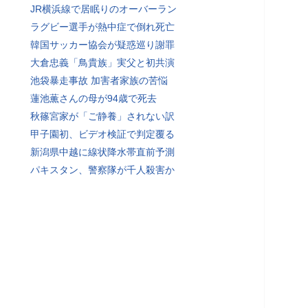
JR横浜線で居眠りのオーバーラン
ラグビー選手が熱中症で倒れ死亡
韓国サッカー協会が疑惑巡り謝罪
大倉忠義「鳥貴族」実父と初共演
池袋暴走事故 加害者家族の苦悩
蓮池薫さんの母が94歳で死去
秋篠宮家が「ご静養」されない訳
甲子園初、ビデオ検証で判定覆る
新潟県中越に線状降水帯直前予測
パキスタン、警察隊が千人殺害か