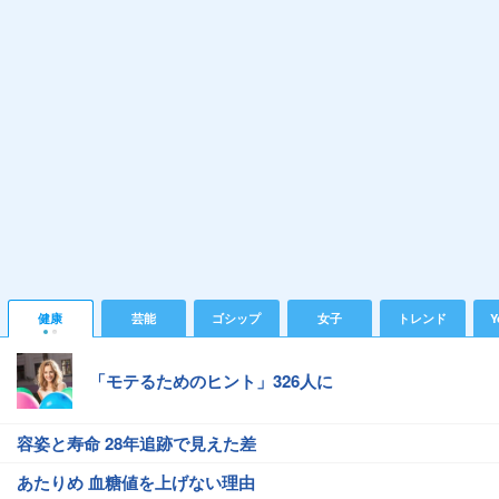
健康
芸能
ゴシップ
女子
トレンド
Y
「モテるためのヒント」326人に
容姿と寿命 28年追跡で見えた差
あたりめ 血糖値を上げない理由