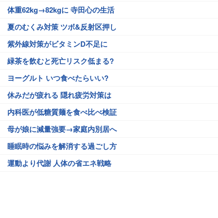
体重62kg→82kgに 寺田心の生活
夏のむくみ対策 ツボ&反射区押し
紫外線対策がビタミンD不足に
緑茶を飲むと死亡リスク低まる?
ヨーグルト いつ食べたらいい?
休みだが疲れる 隠れ疲労対策は
内科医が低糖質麺を食べ比べ検証
母が娘に減量強要→家庭内別居へ
睡眠時の悩みを解消する過ごし方
運動より代謝 人体の省エネ戦略