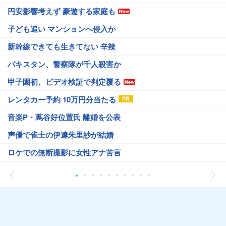
円安影響考えず 豪遊する家庭も
子ども追い マンションへ侵入か
新幹線できても生きてない 辛辣
パキスタン、警察隊が千人殺害か
甲子園初、ビデオ検証で判定覆る
レンタカー予約 10万円分当たる
音楽P・蔦谷好位置氏 離婚を公表
声優で雀士の伊達朱里紗が結婚
ロケでの無断撮影に女性アナ苦言