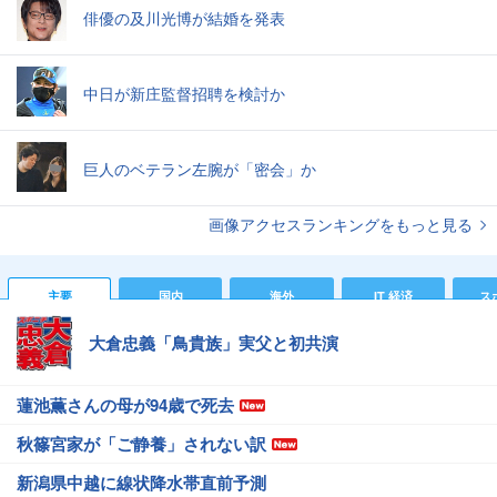
俳優の及川光博が結婚を発表
中日が新庄監督招聘を検討か
巨人のベテラン左腕が「密会」か
画像アクセスランキングをもっと見る
主要
国内
海外
IT 経済
ス
大倉忠義「鳥貴族」実父と初共演
蓮池薫さんの母が94歳で死去
秋篠宮家が「ご静養」されない訳
新潟県中越に線状降水帯直前予測