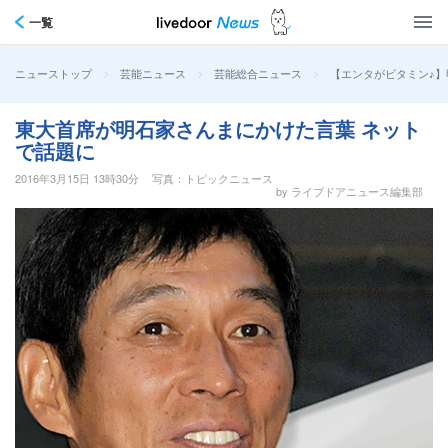
一覧
>
>
>
【エンタがビタミン♪
ニューストップ
芸能ニュース
芸能総合ニュース
東大首席が明石家さんまにかけた言葉 ネット
で話題に
2016年3月15日 13時30分
写真：トピックニュース
by ライブドアニュース編集部