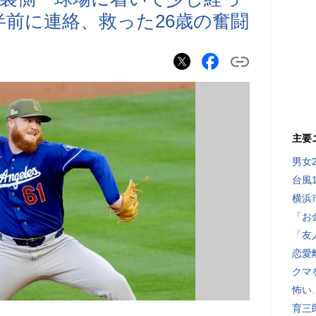
半前に連絡、救った26歳の奮闘
主要
男女
台風
横浜
「お
「友
恋愛
クマ
怖い
育三