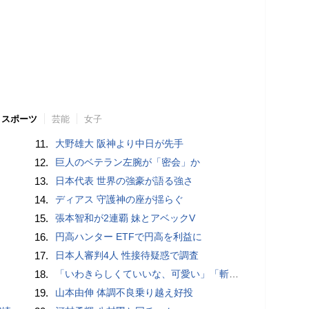
スポーツ
芸能
女子
11.
大野雄大 阪神より中日が先手
12.
巨人のベテラン左腕が「密会」か
13.
日本代表 世界の強豪が語る強さ
14.
ディアス 守護神の座が揺らぐ
15.
張本智和が2連覇 妹とアベックV
16.
円高ハンター ETFで円高を利益に
17.
日本人審判4人 性接待疑惑で調査
18.
「いわきらしくていいな、可愛い」「斬新」初出場初勝利の東日本国際大昌平、アルプス彩ったフラダンス部の応援に反響 部員は感無量「夢を見ているよう」
19.
山本由伸 体調不良乗り越え好投