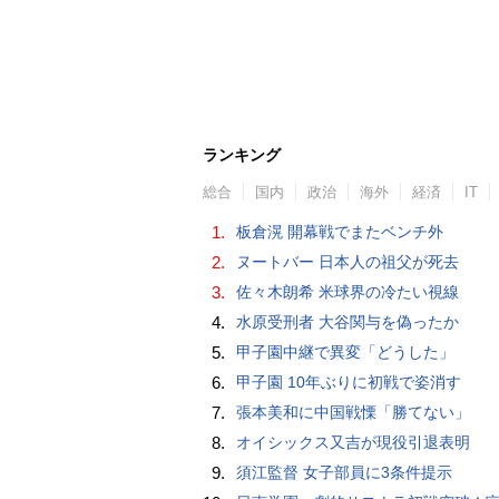
ランキング
総合
国内
政治
海外
経済
IT
1.
板倉滉 開幕戦でまたベンチ外
2.
ヌートバー 日本人の祖父が死去
3.
佐々木朗希 米球界の冷たい視線
4.
水原受刑者 大谷関与を偽ったか
5.
甲子園中継で異変「どうした」
6.
甲子園 10年ぶりに初戦で姿消す
7.
張本美和に中国戦慄「勝てない」
8.
オイシックス又吉が現役引退表明
9.
須江監督 女子部員に3条件提示