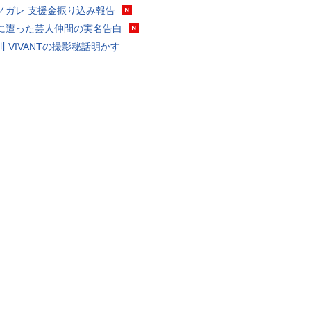
ノガレ 支援金振り込み報告
に遭った芸人仲間の実名告白
川 VIVANTの撮影秘話明かす