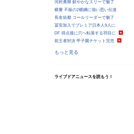
河村勇輝 鮮やかなスリーで魅了
横審 不振の2横綱に強い思い伝達
長友佑都 コールリーダーで魅了
冨安加入でプレミア日本人9人に
DF 得点後に穴へ転落する羽目に
前王者対決 甲子園チケット完売
もっと見る
ライブドアニュースを読もう！