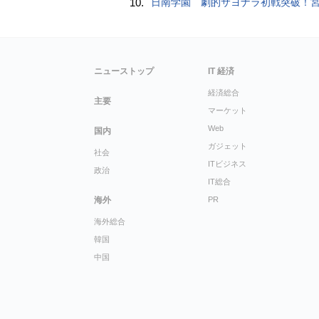
10.
日南学園 劇的サヨナラ初戦突破！宮崎県勢は甲子園で令和初勝利 九回２死走者なしから３連打→明徳義塾との接戦制して２０１８年
ニューストップ
IT 経済
経済総合
主要
マーケット
Web
国内
ガジェット
社会
ITビジネス
政治
IT総合
海外
PR
海外総合
韓国
中国