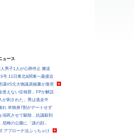
ニュース
2人男子1人が心肺停止 搬送
15号 11日東北&関東へ最接近
市議VS元大物議員秘書が激突
金使えない症候群」FPが解説
人が刺された」男は逃走中
離れ 米独身7割がデートせず
を溺死させて駆除…抗議殺到
…尼崎の公園に「謎の顔」
郎 アプローチ法ぶっちゃけ