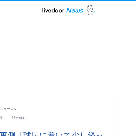
ニュース
>
後…」 試合4時…
裏側「球場に着いて少し経っ