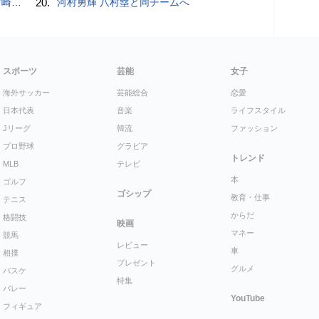
以来の勝利
20.
河村勇輝 八村塁と同チームへ
スポーツ
芸能
女子
海外サッカー
芸能総合
恋愛
日本代表
音楽
ライフスタイル
Jリーグ
韓流
ファッション
プロ野球
グラビア
トレンド
MLB
テレビ
本
ゴルフ
ゴシップ
教育・仕事
テニス
からだ
格闘技
映画
マネー
競馬
レビュー
車
相撲
プレゼント
グルメ
バスケ
特集
バレー
YouTube
フィギュア