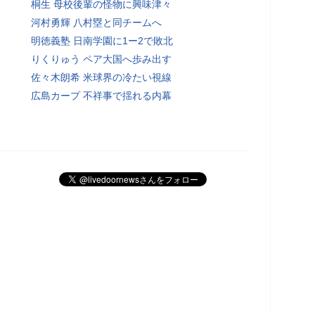
桐生 母校後輩の怪物に興味津々
河村勇輝 八村塁と同チームへ
明徳義塾 日南学園に1ー2で敗北
りくりゅう ペア大国へ歩み出す
佐々木朗希 米球界の冷たい視線
広島カープ 不祥事で揺れる内幕