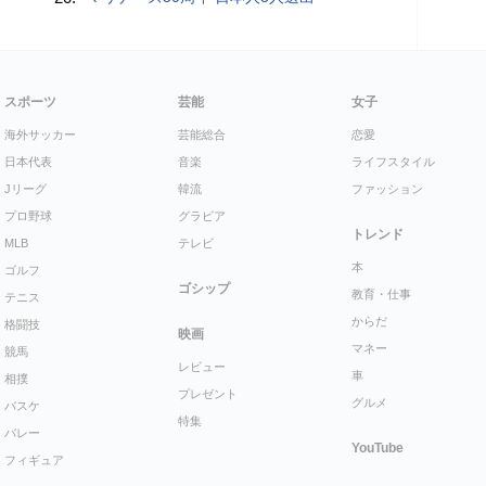
スポーツ
芸能
女子
海外サッカー
芸能総合
恋愛
日本代表
音楽
ライフスタイル
Jリーグ
韓流
ファッション
プロ野球
グラビア
トレンド
MLB
テレビ
本
ゴルフ
ゴシップ
教育・仕事
テニス
からだ
格闘技
映画
マネー
競馬
レビュー
車
相撲
プレゼント
グルメ
バスケ
特集
バレー
YouTube
フィギュア