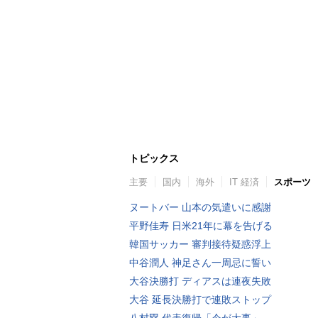
トピックス
主要
国内
海外
IT 経済
スポーツ
ヌートバー 山本の気遣いに感謝
平野佳寿 日米21年に幕を告げる
韓国サッカー 審判接待疑惑浮上
中谷潤人 神足さん一周忌に誓い
大谷決勝打 ディアスは連夜失敗
大谷 延長決勝打で連敗ストップ
八村塁 代表復帰「今が大事」