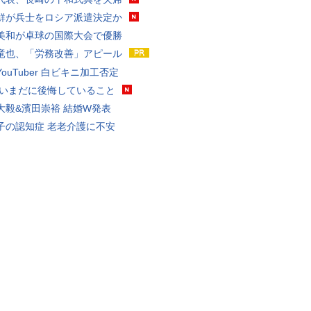
鮮が兵士をロシア派遣決定か
美和が卓球の国際大会で優勝
竜也、「労務改善」アピール
ouTuber 白ビキニ加工否定
 いまだに後悔していること
大毅&濱田崇裕 結婚W発表
子の認知症 老老介護に不安