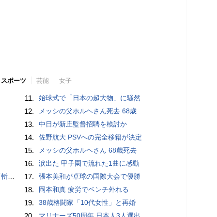
スポーツ
芸能
女子
11.
始球式で「日本の超大物」に騒然
12.
メッシの父ホルヘさん死去 68歳
13.
中日が新庄監督招聘を検討か
14.
佐野航大 PSVへの完全移籍が決定
15.
メッシの父ホルヘさん 68歳死去
16.
涙出た 甲子園で流れた1曲に感動
いるよう」
17.
張本美和が卓球の国際大会で優勝
18.
岡本和真 疲労でベンチ外れる
19.
38歳格闘家「10代女性」と再婚
20.
マリナーズ50周年 日本人3人選出