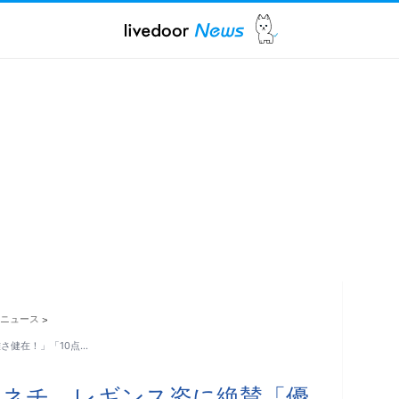
ニュース
>
さ健在！」「10点…
マネチ、レギンス姿に絶賛「優