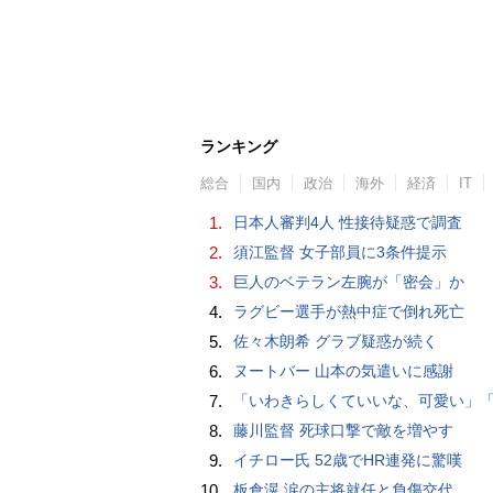
ランキング
総合
国内
政治
海外
経済
IT
1.
日本人審判4人 性接待疑惑で調査
2.
須江監督 女子部員に3条件提示
3.
巨人のベテラン左腕が「密会」か
4.
ラグビー選手が熱中症で倒れ死亡
5.
佐々木朗希 グラブ疑惑が続く
6.
ヌートバー 山本の気遣いに感謝
7.
「いわきらしくていいな、可愛い」「斬新」初出場初勝利の東日本国際大昌平、アルプス彩ったフラダンス部の応援に反響 部員は感無量「夢を見て
8.
藤川監督 死球口撃で敵を増やす
9.
イチロー氏 52歳でHR連発に驚嘆
10.
板倉滉 涙の主将就任と負傷交代