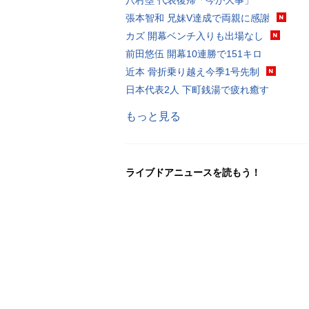
張本智和 兄妹V達成で両親に感謝
カズ 開幕ベンチ入りも出場なし
前田悠伍 開幕10連勝で151キロ
近本 骨折乗り越え今季1号先制
日本代表2人 下町銭湯で疲れ癒す
もっと見る
ライブドアニュースを読もう！