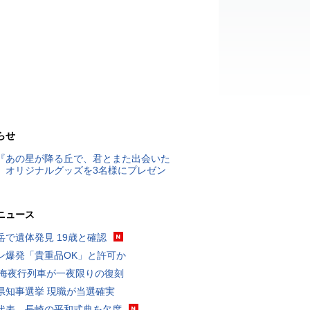
らせ
『あの星が降る丘で、君とまた出会いた
』オリジナルグッズを3名様にプレゼン
ニュース
岳で遺体発見 19歳と確認
ン爆発「貴重品OK」と許可か
東海夜行列車が一夜限りの復刻
県知事選挙 現職が当選確実
代表、長崎の平和式典を欠席