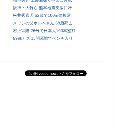
阪神・大竹ら 熊本地震支援に汗
松井秀喜氏 52歳で100m弾披露
メッシの父ホルヘさん 68歳死去
村上宗隆 26号で日本人100本塁打
59歳カズ J3開幕戦でベンチ入り