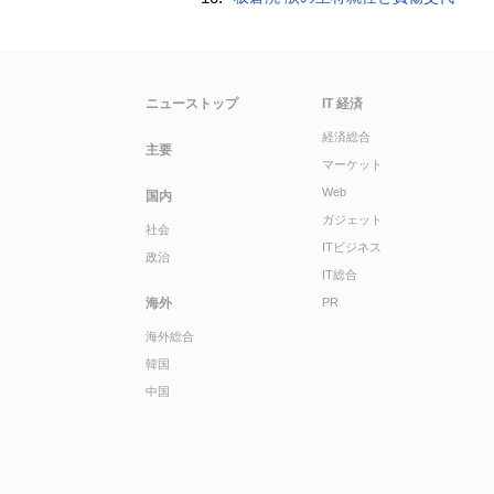
ニューストップ
IT 経済
経済総合
主要
マーケット
Web
国内
ガジェット
社会
ITビジネス
政治
IT総合
海外
PR
海外総合
韓国
中国