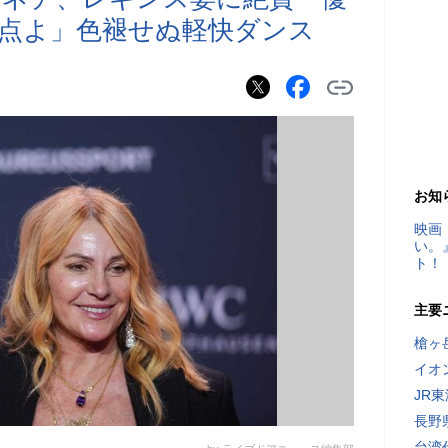
満点よ」色褪せぬ軽快ダンス
お知
映画
い。
ト！
主要
槍ヶ
イオ
JR
長野
台湾