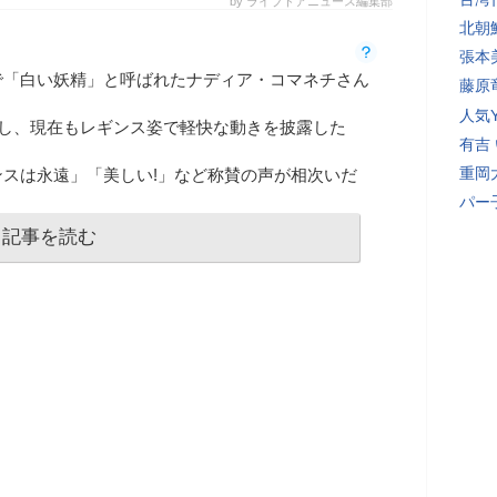
by ライブドアニュース編集部
北朝
張本
で「白い妖精」と呼ばれたナディア・コマネチさん
藤原
人気Y
新し、現在もレギンス姿で軽快な動きを披露した
有吉
重岡
スは永遠」「美しい!」など称賛の声が相次いだ
パー
記事を読む