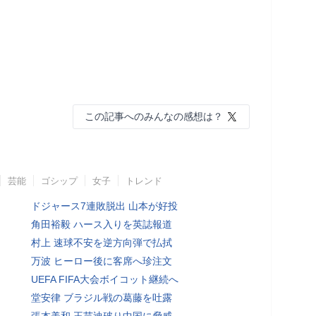
この記事へのみんなの感想は？
芸能
ゴシップ
女子
トレンド
ドジャース7連敗脱出 山本が好投
角田裕毅 ハース入りを英誌報道
村上 速球不安を逆方向弾で払拭
万波 ヒーロー後に客席へ珍注文
UEFA FIFA大会ボイコット継続へ
堂安律 ブラジル戦の葛藤を吐露
張本美和 王芸迪破り中国に脅威