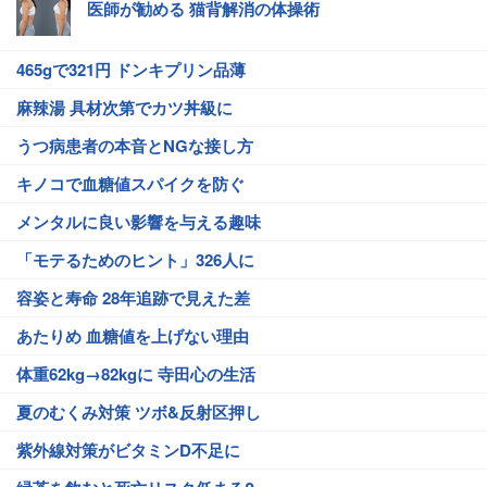
医師が勧める 猫背解消の体操術
465gで321円 ドンキプリン品薄
麻辣湯 具材次第でカツ丼級に
うつ病患者の本音とNGな接し方
キノコで血糖値スパイクを防ぐ
メンタルに良い影響を与える趣味
「モテるためのヒント」326人に
容姿と寿命 28年追跡で見えた差
あたりめ 血糖値を上げない理由
体重62kg→82kgに 寺田心の生活
夏のむくみ対策 ツボ&反射区押し
紫外線対策がビタミンD不足に