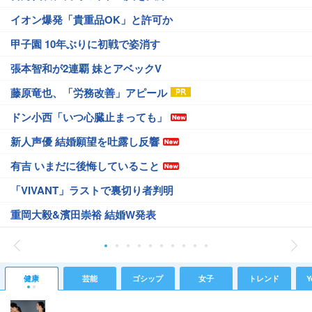
イオン爆発「貴重品OK」と許可か
甲子園 10年ぶりに初戦で姿消す
張本智和が2連覇 妹とアベックV
藤原竜也、「労務改善」アピール
ドン小西「いつ心臓止まっても」
新人声優 結婚願望を吐露し反響
有吉 いまだに後悔していること
「VIVANT」ラストで裏切り者判明
重岡大毅&濱田崇裕 結婚W発表
健康
芸能
ゴシップ
女子
トレンド
Y