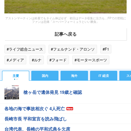
アストンマーティンは鈴鹿でもタイム伸ばせず 初日はデータ収集に注力も…FPでの苦戦に
ファンは悲痛「スーパーフォーミュラといい勝負」
記事へ戻る
#ライフ総合ニュース
#フェルナンド・アロンソ
#F1
#メディア
#ルナ
#フォード
#モータースポーツ
#鈴鹿
#セットアップ
#ココカラ
#P2
#ネクスト
主要
国内
海外
IT 経済
ス
#SNS
#オーストラリア
#マクラーレン
#ホンダ
槍ヶ岳で遺体発見 19歳と確認
各地の海で事故相次ぐ 4人死亡
長崎市長 平和宣言を読み飛ばし
台湾代表、長崎の平和式典を欠席