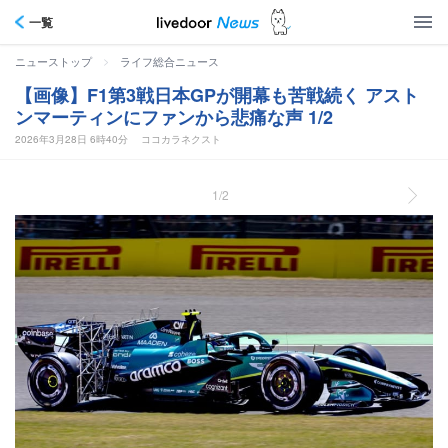
一覧
>
ニューストップ
ライフ総合ニュース
【画像】F1第3戦日本GPが開幕も苦戦続く アスト
ンマーティンにファンから悲痛な声 1/2
2026年3月28日 6時40分
ココカラネクスト
1/2