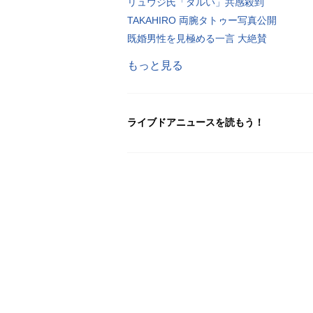
リュウジ氏「ダルい」共感殺到
TAKAHIRO 両腕タトゥー写真公開
既婚男性を見極める一言 大絶賛
もっと見る
ライブドアニュースを読もう！