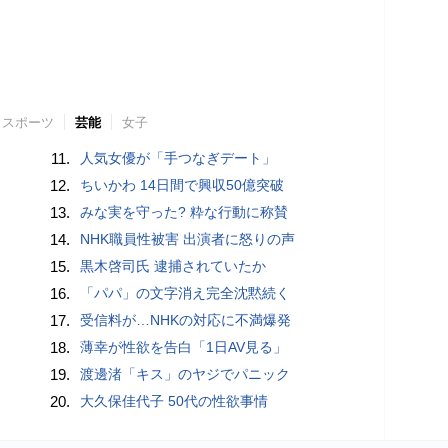
スポーツ
芸能
女子
11.
人気女優が「手つなぎデート」
12.
ちいかわ 14日間で興収50億突破
13.
みな実を守った? 粋な行動に称賛
14.
NHK職員性被害 出演者に怒りの声
15.
黒木啓司氏 逮捕されていたか
16.
「パパ」の文字消え完全沈黙続く
17.
受信料が…NHKの対応に不満爆発
18.
薄幸が性欲を告白「1日AV見る」
19.
渡邊渚「キス」のヤジでパニック
20.
大久保佳代子 50代の性欲事情