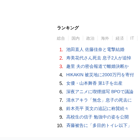
ランキング
総合
国内
政治
海外
経済
IT
1.
池田直人 佐藤佳奈と電撃結婚
2.
寿美花代さん死去 息子2人が追悼
3.
趣里 夫の密会報道で離婚決断か
4.
HIKAKIN 被災地に2000万円を寄付
5.
女優・山本舞香 第1子を出産
6.
深夜アニメに喫煙描写 BPOで議論
7.
清水アキラ「無念」息子の死去に
8.
鈴木亮平 英文の追記に称賛続々
9.
高校生の信子 勉強中の姿を公開
10.
斉藤被告に「多目的トイレ以下」