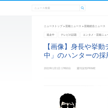
ニューストップ
芸能ニュース
芸能総合ニュース
>
>
逃走中
テレビの話題
エンタメ・芸能ニュ
【画像】身長や挙動
中」のハンターの採
2022年1月1日 17時0分
週刊女性PRIME