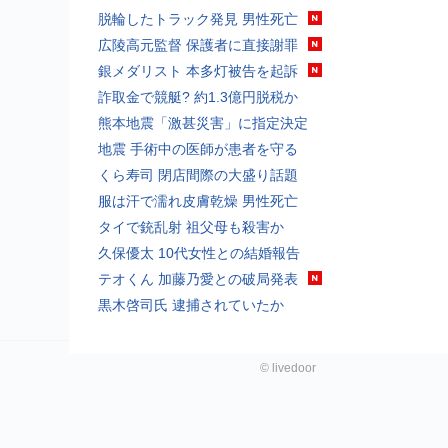
脱輪したトラック発見 男性死亡
広陵高元監督 保護者に直接謝罪
銀メダリスト 本多灯被告を起訴
詐取金で競艇? 約1.3億円脱税か
熊本地震「激甚災害」に指定決定
地震 手術中の医師が患者を守る
くら寿司 閉店間際の大盛り話題
服は汗で濡れ皮膚乾燥 男性死亡
タイで銃乱射 祖父母も殺害か
久保優太 10代女性との結婚報告
テオくん 加藤乃愛との破局発表
黒木啓司氏 逮捕されていたか
©
livedoor