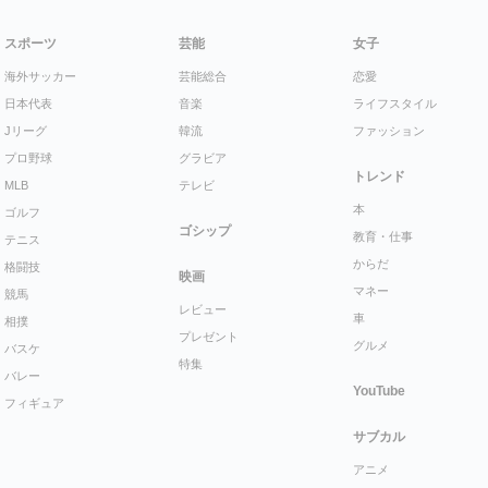
スポーツ
芸能
女子
海外サッカー
芸能総合
恋愛
日本代表
音楽
ライフスタイル
Jリーグ
韓流
ファッション
プロ野球
グラビア
トレンド
MLB
テレビ
本
ゴルフ
ゴシップ
教育・仕事
テニス
からだ
格闘技
映画
マネー
競馬
レビュー
車
相撲
プレゼント
グルメ
バスケ
特集
バレー
YouTube
フィギュア
サブカル
アニメ