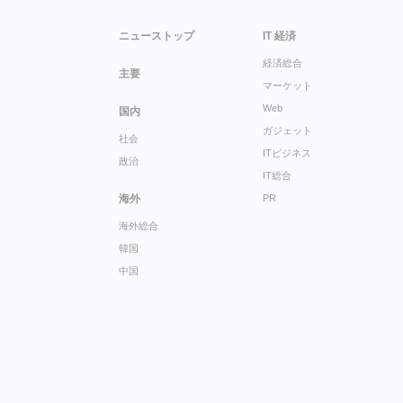
ニューストップ
IT 経済
経済総合
主要
マーケット
Web
国内
ガジェット
社会
ITビジネス
政治
IT総合
海外
PR
海外総合
韓国
中国