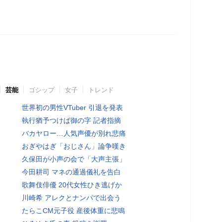
芸能
ゴシップ
女子
トレンド
世界初の男性VTuber 引退を発表
執行猶予つけば御の字 記者指摘
バカヤロー…人気声優が別れ悲痛
おぎやはぎ「おじさん」論争嘆き
久保田が小声の会で「大声主張」
今田耕司 マネの通過儀礼を告白
歌舞伎俳優 20代女性ひき逃げか
川崎希 アレクとナンパで出会う
たらこCM元子役 産後体重に悲鳴