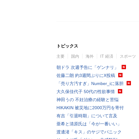
トピックス
主要
国内
海外
IT 経済
スポーツ
朝ドラ 次週予告に「ゲンナリ」
佐藤二朗 約3週間ぶりにX投稿
「売り方汚すぎ」Number_iに落胆
大久保佳代子 50代の性欲事情
神田うの 不妊治療の経験と苦悩
HIKAKIN 被災地に2000万円を寄付
有吉「引退時期」について言及
亜希と清原氏は「今が一番いい」
渡邊渚「キス」のヤジでパニック